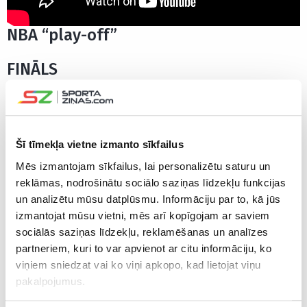
NBA “play-off”
FINĀLS
Ņujorkas “Knicks” – Sanantonio “Spurs”
2-1
Konferenču fināli
Šī tīmekļa vietne izmanto sīkfailus
Mēs izmantojam sīkfailus, lai personalizētu saturu un
Austrumi
reklāmas, nodrošinātu sociālo saziņas līdzekļu funkcijas
un analizētu mūsu datplūsmu. Informāciju par to, kā jūs
Ņujorkas “Knicks”
– Klīvlendas “Cavaliers”
4-0
izmantojat mūsu vietni, mēs arī kopīgojam ar saviem
sociālās saziņas līdzekļu, reklamēšanas un analīzes
Rietumi
partneriem, kuri to var apvienot ar citu informāciju, ko
viņiem sniedzat vai ko viņi apkopo, kad lietojat viņu
Oklahomasitijas “Thunder” –
Sanantonio “Spurs”
3-4
pakalpojumus.
Otrā kārta