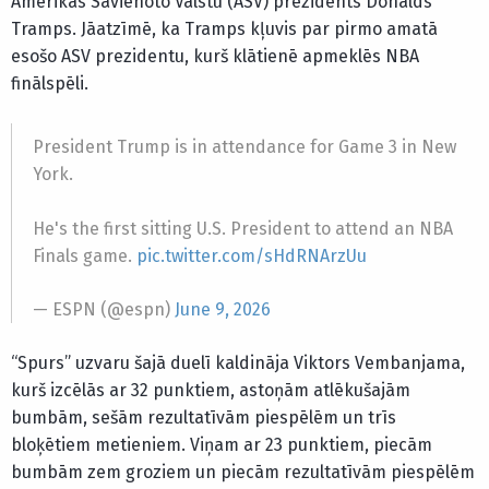
Amerikas Savienoto Valstu (ASV) prezidents Donalds
Tramps. Jāatzīmē, ka Tramps kļuvis par pirmo amatā
esošo ASV prezidentu, kurš klātienē apmeklēs NBA
finālspēli.
President Trump is in attendance for Game 3 in New
York.
He's the first sitting U.S. President to attend an NBA
Finals game.
pic.twitter.com/sHdRNArzUu
— ESPN (@espn)
June 9, 2026
“Spurs” uzvaru šajā duelī kaldināja Viktors Vembanjama,
kurš izcēlās ar 32 punktiem, astoņām atlēkušajām
bumbām, sešām rezultatīvām piespēlēm un trīs
bloķētiem metieniem. Viņam ar 23 punktiem, piecām
bumbām zem groziem un piecām rezultatīvām piespēlēm