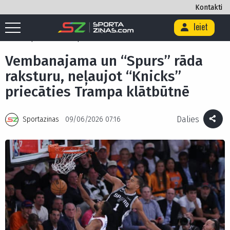
Kontakti
Ieiet
Sākums
/
Basketbols
/
Vembanajama un “Spurs” rāda raksturu, neļaujot
“Knicks” priecāties Trampa klātbūtnē
Vembanajama un “Spurs” rāda
raksturu, neļaujot “Knicks”
priecāties Trampa klātbūtnē
Dalies
Sportazinas
09/06/2026 07:16