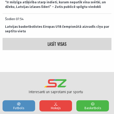
“Ir milzīga atšķirība starp indieti, kuram nepatīk vīna svētki, un
džeku, Latvijas izlases līderi” – Zutis publicē spilgtu viedokli
Šodien 07:54
Latvijas basketbolistes Eiropas U18 čempionātā aizvadīs cīņu par
septīto vietu
LASĪT VISAS
Interesanti un saprotami par sportu
Futbols
Hokejs
Basketbols