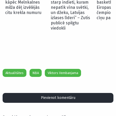
kāpēc Melnkalnes
starp indieti, kuram
basketbol
milža dēļ izvēlējās
nepatīk vīna svētki,
Eiropas U
citu krekla numuru
un džeku, Latvijas
čempionāt
izlases līderi” – Zutis
cīņu par s
publicē spilgtu
viedokli
Aktualitātes
NBA
Viktors Vembanjama
Pievienot komentāru