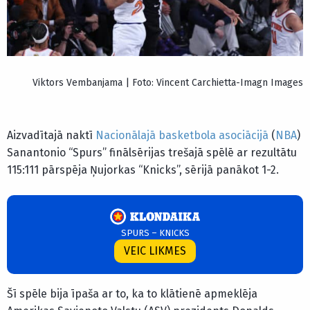
Viktors Vembanjama | Foto: Vincent Carchietta-Imagn Images
Aizvadītajā naktī
Nacionālajā basketbola asociācijā
(
NBA
)
Sanantonio “Spurs” finālsērijas trešajā spēlē ar rezultātu
115:111 pārspēja Ņujorkas “Knicks”, sērijā panākot 1-2.
SPURS – KNICKS
VEIC LIKMES
Šī spēle bija īpaša ar to, ka to klātienē apmeklēja