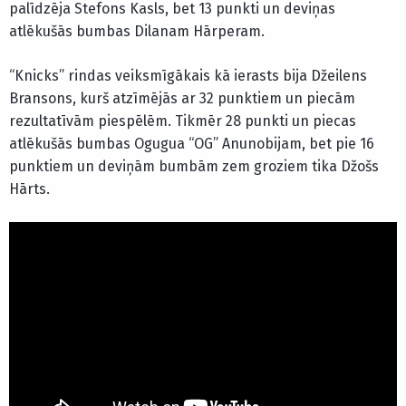
palīdzēja Stefons Kasls, bet 13 punkti un deviņas
atlēkušās bumbas Dilanam Hārperam.
“Knicks” rindas veiksmīgākais kā ierasts bija Džeilens
Bransons, kurš atzīmējās ar 32 punktiem un piecām
rezultatīvām piespēlēm. Tikmēr 28 punkti un piecas
atlēkušās bumbas Ogugua “OG” Anunobijam, bet pie 16
punktiem un deviņām bumbām zem groziem tika Džošs
Hārts.