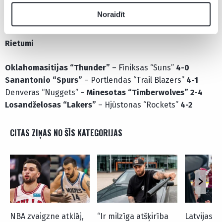
Ņujorkas “Knicks”
– Atlantas “Hawks”
4-2
Noraidīt
Klīvlendas “Cavaliers”
– Toronto “Raptors”
4-3
Rietumi
Oklahomasitijas “Thunder”
– Fīniksas “Suns”
4-0
Sanantonio “Spurs”
– Portlendas “Trail Blazers”
4-1
Denveras “Nuggets” –
Minesotas “Timberwolves”
2-4
Losandželosas “Lakers”
– Hjūstonas “Rockets”
4-2
CITAS ZIŅAS NO ŠĪS KATEGORIJAS
NBA zvaigzne atklāj,
“Ir milzīga atšķirība
Latvijas