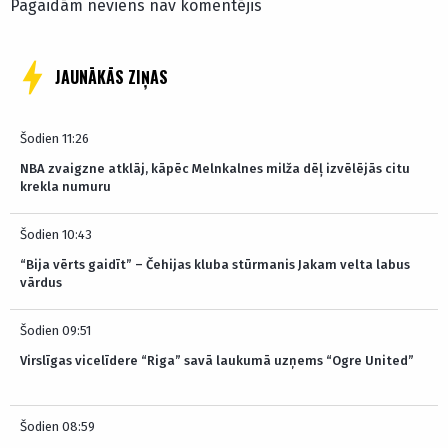
Pagaidām neviens nav komentējis
JAUNĀKĀS ZIŅAS
Šodien 11:26
NBA zvaigzne atklāj, kāpēc Melnkalnes milža dēļ izvēlējās citu
krekla numuru
Šodien 10:43
“Bija vērts gaidīt” – Čehijas kluba stūrmanis Jakam velta labus
vārdus
Šodien 09:51
Virslīgas vicelīdere “Riga” savā laukumā uzņems “Ogre United”
Šodien 08:59