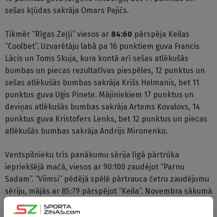
sešas kļūdas sakrāja Omars Pajičs.
Tikmēr “Rīgas Zeļļi” viesos ar
84:60
pārspēja Keilas
“Coolbet”. Uzvarētāju labā pa 16 punktiem guva Francis
Lācis un Toms Skuja, kura kontā arī sešas atlēkušās
bumbas un piecas rezultatīvas piespēles, 12 punktus un
sešas atlēkušās bumbas sakrāja Krišs Helmanis, bet 11
punktus guva Uģis Pinete. Mājiniekiem 17 punktus un
deviņas atlēkušās bumbas sakrāja Artems Kovalovs, 14
punktus guva Kristofers Lenks, bet 12 punktus un piecas
atlēkušās bumbas sakrāja Andrijs Mironenko.
Ventspilnieku trīs panākumu sērija līgā pārtrūka
iepriekšējā mačā, viesos ar 90:100 zaudējot “Parnu
Sadam”. “Viimsi” pēdējā spēlē pārtrauca četru zaudējumu
sēriju, mājās ar 85:79 pārspējot “Keila”. Novembra sākumā
abu vienību savstarpējā cīņā viesos ar 94:89 pārāki bija
“Ventspils” basketbolisti.