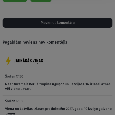
Pievienot komentāru
Pagaidām neviens nav komentējis
JAUNĀKĀS ZIŅAS
Šodien 17:50
Neapturamais Beruē turpina uguņot un Latvijas U16 izlasei atnes
vēl vienu uzvaru
Šodien 17:09
Viena no Latvijas izlases pretiniecēm 2027. gada PČ izziņo galveno
treneri