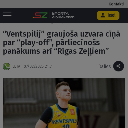
Kontakti
Ieiet
Sākums
/
Basketbols
/
“Ventspilij” graujoša uzvara cīņā par “play-off”,
pārliecinošs panākums arī “Rīgas Zeļļiem”
“Ventspilij” graujoša uzvara cīņā
par “play-off”, pārliecinošs
panākums arī “Rīgas Zeļļiem”
Dalies
LETA
07/02/2025 21:51