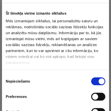
“Rīgas Zeļļi” pēc 12 uzvaru sērijas pēdējos četros mačos
Šī tīmekļa vietne izmanto sīkfailus
bija uzvarējuši vien divreiz. Ar 67:79 viesos tika zaudēts
Mēs izmantojam sīkfailus, lai personalizētu saturu un
Tallinas “Kalev/Cramo”, mājās ar 87:59 tika pieveikta
reklāmas, nodrošinātu sociālo saziņas līdzekļu funkcijas
“Latvijas Universitāte” (LU), viesos ar 72:76 nācās
un analizētu mūsu datplūsmu. Informāciju par to, kā jūs
piekāpties “Ogrei” un savā laukumā ar 100:71 tika
izmantojat mūsu vietni, mēs arī kopīgojam ar saviem
pieveikta “Viimsi”. “Coolbet” līgā nav uzvarējusi kopš
sociālās saziņas līdzekļu, reklamēšanas un analīzes
21.decembra, ciešot deviņus zaudējumus pēc kārtas.
partneriem, kuri to var apvienot ar citu informāciju, ko
Oktobra vidū “Rīgas Zeļļi” savā laukumā uzvarēja ar 87:80.
viņiem sniedzat vai ko viņi apkopo, kad lietojat viņu
pakalpojumus.
Rīdzinieki ar bilanci 18-5 ieņem trešo vietu turnīra tabulā,
ventspilnieki ar bilanci 10-11 ieņem devīto vietu, Keilas
Piekrišanas
komanda ar septiņiem panākumiem 22 mačos – 12.vietu,
Nepieciešams
izvēle
bet Vīmsi vienība ir izcīnījusi piecas uzvaras 22 spēlē un
ieņem 13.vietu.
Preferences
CITAS ZIŅAS NO ŠĪS KATEGORIJAS