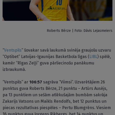
Roberts Bērze | Foto: Dāvis Lejasmeiers
“
Ventspils
” šovakar savā laukumā svinēja graujošu uzvaru
“Optibet” Latvijas-Igaunijas Basketbola līgas (
LIBL
) spēlē,
kamēr “Rīgas Zeļļi” guva pārliecinošu panākumu
izbraukumā.
“Ventspils” ar
106:57
sagrāva “Viimsi”. Uzvarētājiem 26
punktus guva Roberts Bērze, 21 punktu – Artūrs Ausējs,
pa 13 punktiem un sešām atlēkušajām bumbām sakrāja
Zakarijs Vatsons un Maikls Rendolfs, bet 12 punktus un
piecas rezultatīvas piespēles – Pertu Blumgrēns. Viesiem
16 punktus guva Jorgens Rikbergs, bet 14 punktus un