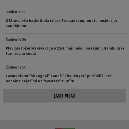
Šodien 16:16
U18 sieviešu basketbola izlase Eiropas čempionātu noslēdz ar
zaudējumu
Šodien 14:36
Pļaviņš/Fokerots sīvā cīņā atzīst mājinieku pārākumu Hamburgas
turnīra pusfinālā
Šodien 13:50
Lasmanis un “Shanghai” zaudē “Challenger” pusfinālā, bet
nopelna ceļazīmi uz “Masters” turnīru
LASĪT VISAS