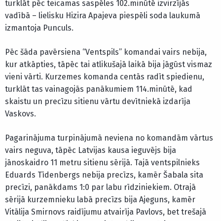
turklāt pēc teicamas saspēles 102.minūtē izvirzījās
vadībā – lielisku Hizira Apajeva piespēli soda laukumā
izmantoja Punculs.
Pēc šāda pavērsiena “Ventspils” komandai vairs nebija,
kur atkāpties, tāpēc tai atlikušajā laikā bija jāgūst vismaz
vieni vārti. Kurzemes komanda centās radīt spiedienu,
turklāt tas vainagojās panākumiem 114.minūtē, kad
skaistu un precīzu sitienu vārtu devītniekā izdarīja
Vaskovs.
Pagarinājuma turpinājumā neviena no komandām vārtus
vairs neguva, tāpēc Latvijas kausa ieguvējs bija
jānoskaidro 11 metru sitienu sērijā. Tajā ventspilnieks
Eduards Tīdenbergs nebija precīzs, kamēr Šabala sita
precīzi, panākdams 1:0 par labu rīdziniekiem. Otrajā
sērijā kurzemnieku labā precīzs bija Ajeguns, kamēr
Vitālija Smirnovs raidījumu atvairīja Pavlovs, bet trešajā