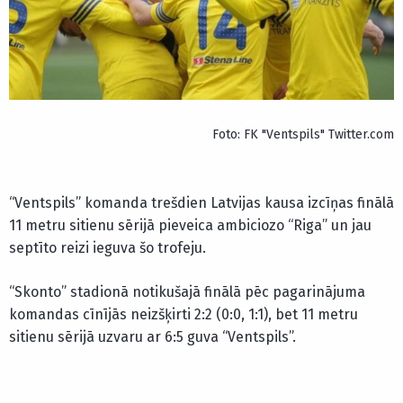
Foto: FK "Ventspils" Twitter.com
“Ventspils” komanda trešdien Latvijas kausa izcīņas finālā
11 metru sitienu sērijā pieveica ambiciozo “Riga” un jau
septīto reizi ieguva šo trofeju.
“Skonto” stadionā notikušajā finālā pēc pagarinājuma
komandas cīnījās neizšķirti 2:2 (0:0, 1:1), bet 11 metru
sitienu sērijā uzvaru ar 6:5 guva “Ventspils”.