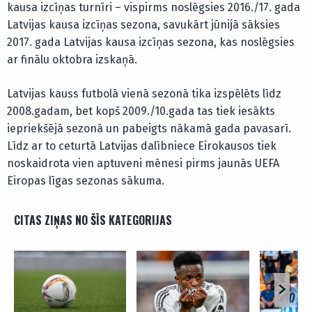
kausa izcīņas turnīri – vispirms noslēgsies 2016./17. gada
Latvijas kausa izcīņas sezona, savukārt jūnijā sāksies
2017. gada Latvijas kausa izcīņas sezona, kas noslēgsies
ar finālu oktobra izskaņā.
Latvijas kauss futbolā vienā sezonā tika izspēlēts līdz
2008.gadam, bet kopš 2009./10.gada tas tiek iesākts
iepriekšējā sezonā un pabeigts nākamā gada pavasarī.
Līdz ar to ceturtā Latvijas dalībniece Eirokausos tiek
noskaidrota vien aptuveni mēnesi pirms jaunās UEFA
Eiropas līgas sezonas sākuma.
CITAS ZIŅAS NO ŠĪS KATEGORIJAS