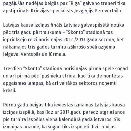
pagājušās nedēļas beigās par “Riga” galveno treneri tika
apstiprināts Krievijas speciālists Jevgēņijs Perevertailo.
Latvijas kausa izcīņas fināls Latvijas galvaspilsētā notika
pēc trīs gadu pārtraukuma – “Skonto” stadionā tas
iepriekšējo reizi norisinājās 2012./2013 gada sezonā, bet
nākamajos trīs gados turnīra izšķirošo spēli uzņēma
Jelgava, Ventspils un Jūrmala.
Trešdien “Skonto” stadionā norisinājās pirmā spēle šogad
un arī pirmā pēc īpašnieku strīda, kad tika demontētas
apgaismes lampas, kā arī vairākos sektoros noņemti
krēsli.
Pērnā gada beigās tika ieviestas izmaiņas Latvijas kausa
izcīņas izspēlē, kas līdz ar 2017.gadu paredz atgriešanos
pie turnīra izspēles viena kalendārā gada ietvaros. Šīs
izmaiņas nozīmē, ka šogad tiks izspēlēti divi Latvijas