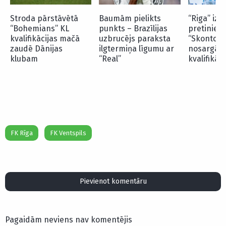
Stroda pārstāvētā
Baumām pielikts
“Riga” iz
“Bohemians” KL
punkts – Brazīlijas
pretiniek
kvalifikācijas mačā
uzbrucējs paraksta
“Skonto” 
zaudē Dānijas
ilgtermiņa līgumu ar
nosargā u
klubam
“Real”
kvalifikāc
FK Rīga
FK Ventspils
Pievienot komentāru
Pagaidām neviens nav komentējis