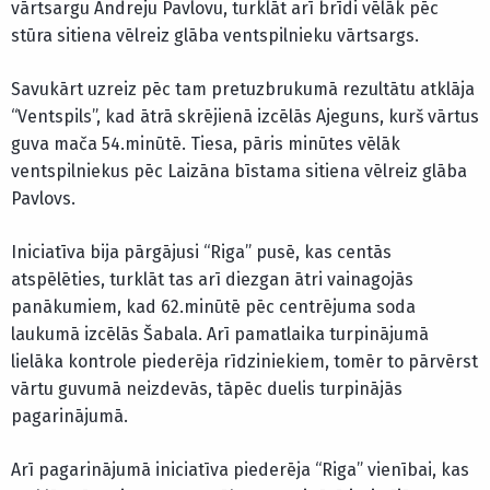
vārtsargu Andreju Pavlovu, turklāt arī brīdi vēlāk pēc
stūra sitiena vēlreiz glāba ventspilnieku vārtsargs.
Savukārt uzreiz pēc tam pretuzbrukumā rezultātu atklāja
“Ventspils”, kad ātrā skrējienā izcēlās Ajeguns, kurš vārtus
guva mača 54.minūtē. Tiesa, pāris minūtes vēlāk
ventspilniekus pēc Laizāna bīstama sitiena vēlreiz glāba
Pavlovs.
Iniciatīva bija pārgājusi “Riga” pusē, kas centās
atspēlēties, turklāt tas arī diezgan ātri vainagojās
panākumiem, kad 62.minūtē pēc centrējuma soda
laukumā izcēlās Šabala. Arī pamatlaika turpinājumā
lielāka kontrole piederēja rīdziniekiem, tomēr to pārvērst
vārtu guvumā neizdevās, tāpēc duelis turpinājās
pagarinājumā.
Arī pagarinājumā iniciatīva piederēja “Riga” vienībai, kas