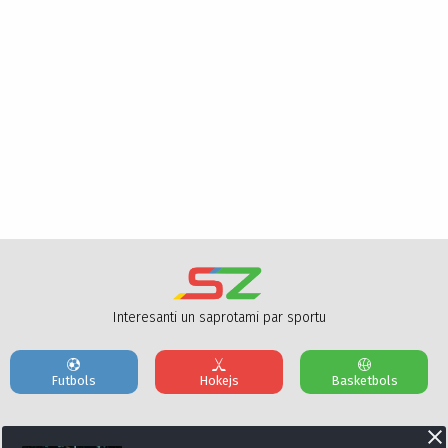
Interesanti un saprotami par sportu
Futbols
Hokejs
Basketbols