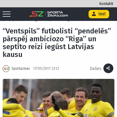
Kontakti
Ieiet
Sākums
/
Futbols
/
Futbola Virslīga
/
“Ventspils” futbolisti “pendelēs”
pārspēj ambiciozo “Riga” un septīto reizi iegūst Latvijas kausu
“Ventspils” futbolisti “pendelēs”
pārspēj ambiciozo “Riga” un
septīto reizi iegūst Latvijas
kausu
Dalies
Sportazinas
17/05/2017 23:12