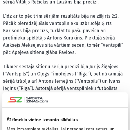
sērijā Vitālijs Rečickis un Laizāns bija precīzi.
Līdz ar to pēc trim sērijām rezultāts bija neizšķirts 2:2.
Pēcāk pieredzējušais ventspilnieku uzbrucējs Ģirts
Karlsons bija precīzs, turklāt to pašu paveica arī
pretinieku spēlētājs Antons Kurakins. Piektajā sērijā
Aleksejs Aleksejevs sita vārtiem secen, tomēr “Ventspili”
pēc Apejeva sitiena glāba Pavlovs.
Tikmēr sestajā sitienu sērijā precīzi bija Jurijs Žigajevs
(“Ventspils”) un Oļegs Timofejevs (“Riga”), bet nākamajā
sērijā trāpīja arī Antons Jemeļins (“Ventspils”) un Ivans
Jeņins (“Riga”). Astotajā sērijā ventspilnieku futbolists
Ņikita Koļesovs bija precīzs, kamēr mājinieku futbolista
Antonija Černomordija sitienu atvairīja Pavlovs.
Līdz ar to 11 metru sitienu sērijā ar 6:5 uzvarēja
Šī tīmekļa vietne izmanto sīkfailus
“Ventspils”.
Mēs izmantojam sīkfailus, lai personalizētu saturu un