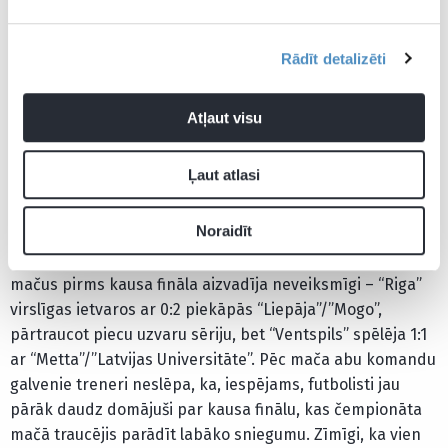
Iepriekšējās trijās sezonās Latvijas kausā triumfēja
“Jelgavas” komanda, pērn finālā apspēlējot Jūrmalas
Rādīt detalizēti
“Spartaku”. Sezonas beigās tieši šīs divas komandas
ieguva pirmās divas vietas virslīgas kopvērtējumā.
Atļaut visu
Abas komandas šosezon “SynotTip” futbola virslīgā reizi
jau tikās, kad tika fiksēts rezultāts 0:0. Zīmīgi, ka jau šajā
Ļaut atlasi
nedēļas nogalē tās savā starpā tiksies vēlreiz, samērojot
spēkus Ventspilī.
Noraidīt
Pagājušajā nedēļas nogalē abas komandas pēdējos
mačus pirms kausa fināla aizvadīja neveiksmīgi – “Riga”
virslīgas ietvaros ar 0:2 piekāpās “Liepāja”/”Mogo”,
pārtraucot piecu uzvaru sēriju, bet “Ventspils” spēlēja 1:1
ar “Metta”/”Latvijas Universitāte”. Pēc mača abu komandu
galvenie treneri neslēpa, ka, iespējams, futbolisti jau
pārāk daudz domājuši par kausa finālu, kas čempionāta
mačā traucējis parādīt labāko sniegumu. Zīmīgi, ka vien