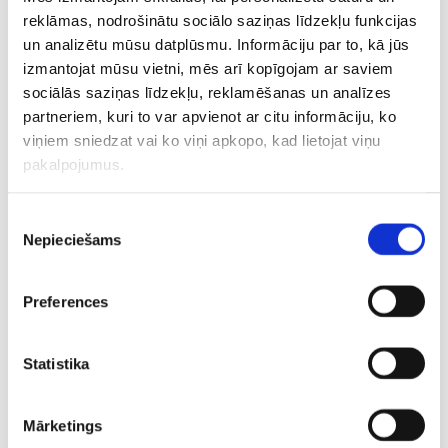
reklāmas, nodrošinātu sociālo saziņas līdzekļu funkcijas
“Ventspils” komanda Latvijas kausā tagad triumfējusi
un analizētu mūsu datplūsmu. Informāciju par to, kā jūs
septiņas reizes, līdz šim pēdējo reizi to paveicot
izmantojat mūsu vietni, mēs arī kopīgojam ar saviem
2013.gadā, savukārt vien otro sezonu valsts augstākajā
sociālās saziņas līdzekļu, reklamēšanas un analīzes
līgā spēlējošā “Riga” centās tikt pie pirmās nozīmīgās
partneriem, kuri to var apvienot ar citu informāciju, ko
trofejas vēsturē.
viņiem sniedzat vai ko viņi apkopo, kad lietojat viņu
pakalpojumus.
@fkventspils_
–
@RigaFC_Official
– 6:5 (penalty)!!!!
Yeesssssssss! ????✌️ Wiiiiiinnnnn! ??????
Piekrišanas
pic.twitter.com/1y519PWTUt
Nepieciešams
izvēle
— FK Ventspils (@fkventspils_)
May 17, 2017
Preferences
Tāpat pēc šī mača kļuva zināms, ka ceļazīmi uz UEFA
Eiropas līgas kvalifikāciju ieguva pērnās sezonas Latvijas
Statistika
ceturtā spēcīgākā komanda “Liepāja”/”Mogo”, jo
ventspilnieki pie ceļazīmes bija tikuši jau iepriekš.
Mārketings