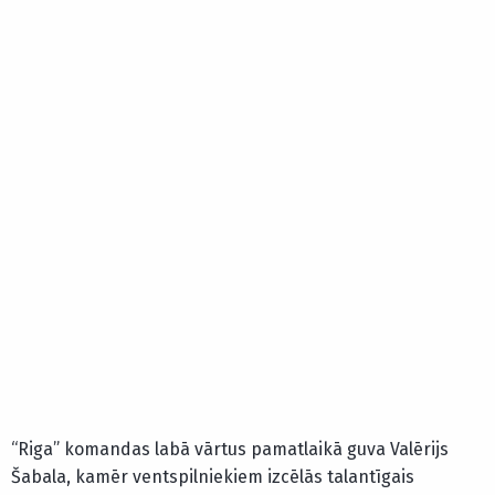
“Riga” komandas labā vārtus pamatlaikā guva Valērijs
Šabala, kamēr ventspilniekiem izcēlās talantīgais