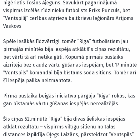
nigērietis Tosins Ajeguns. Savukārt pagarinājumā
vispirms izcēlās rīdzinieku futbolists Ēriks Punculs, bet
“Ventspilij” cerības atgrieza baltkrievu leģionārs Artjoms
Vaskovs
Spēle iesākās līdzvērtīgi, tomēr “Riga” futbolistiem jau
pirmajās minūtēs bija iespēja atklāt šīs cīņas rezultātu,
bet vārti tā arī netika gūti. Kopumā pirmais puslaiks
aizritēja bez daudz vārtu gūšanas iespējām, bet 17.minūtē
“Ventspils” komandai bija bīstams soda sitiens. Tomēr arī
šī iespēja palika neizmantota.
Pirmā puslaika beigās iniciatīva pārgāja “Riga” rokās, kas
gan bīstamās vārtu gūšanas iespējās nerealizējās.
Šīs cīņas 52.minūtē “Riga” bija divas lieliskas iespējas
atklāt rezultātu – vispirms viltīgu sitienu no tālas
distances izpildīja Oļegs Laizāns, pārsteidzot “Ventspils”