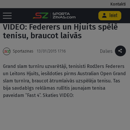
Kontakti
Ieiet
Sākums
/
>
/
VIDEO: Federers un Hjuits spēlē tenisu, braucot laivās
VIDEO: Federers un Hjuits spēlē
tenisu, braucot laivās
Dalies
Sportazinas
13/01/2015 17:16
Grand slam turnīru uzvarētāji, tenisisti Rodžers Federers
un Leitons Hjuits, iesildoties pirms Australian Open Grand
slam turnīra, braucot ātrumlaivās uzspēlēja tenisu. Tas
bija savdabīgs reklāmas rullītis jaunajam tenisa
paveidam “Fast 4”. Skaties VIDEO: