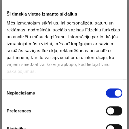
Šī tīmekļa vietne izmanto sīkfailus
Mēs izmantojam sīkfailus, lai personalizētu saturu un
reklāmas, nodrošinātu sociālo saziņas līdzekļu funkcijas
un analizētu mūsu datplūsmu. Informāciju par to, kā jūs
izmantojat mūsu vietni, mēs arī kopīgojam ar saviem
Problēmas
FOTO: Ostapenko
Veselības
sociālās saziņas līdzekļu, reklamēšanas un analīzes
pārvarētas?
publicē nežēlīgās
vai bries
Ostapenko iekļūst
ziņas, ko saņēmusi
sniegums
partneriem, kuri to var apvienot ar citu informāciju, ko
Toronto dubultspēļu
pēc izstāšanās
Ostapenk
viņiem sniedzat vai ko viņi apkopo, kad lietojat viņu
1/4 finālā
nepabeidz
pakalpojumus.
Toronto t
Piekrišanas
Nepieciešams
izvēle
×
Preferences
Federer
Hewitt
Tennis on Boat
Statistika