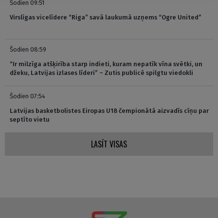
Šodien 09:51
Virslīgas vicelīdere “Riga” savā laukumā uzņems “Ogre United”
Šodien 08:59
“Ir milzīga atšķirība starp indieti, kuram nepatīk vīna svētki, un
džeku, Latvijas izlases līderi” – Zutis publicē spilgtu viedokli
Šodien 07:54
Latvijas basketbolistes Eiropas U18 čempionātā aizvadīs cīņu par
septīto vietu
LASĪT VISAS