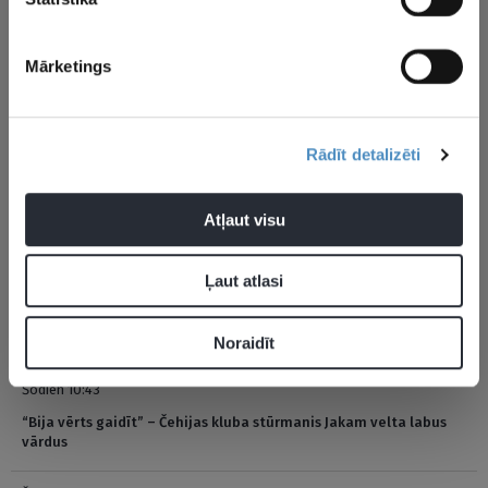
Pievienot komentāru
Mārketings
Pagaidām neviens nav komentējis
Rādīt detalizēti
JAUNĀKĀS ZIŅAS
Atļaut visu
Ļaut atlasi
Šodien 11:26
NBA zvaigzne atklāj, kāpēc Melnkalnes milža dēļ izvēlējās citu
krekla numuru
Noraidīt
Šodien 10:43
“Bija vērts gaidīt” – Čehijas kluba stūrmanis Jakam velta labus
vārdus