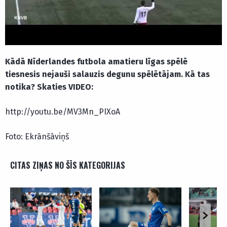
Kādā Nīderlandes futbola amatieru līgas spēlē
tiesnesis nejauši salauzis degunu spēlētājam. Kā tas
notika? Skaties VIDEO:
http://youtu.be/MV3Mn_PIXoA
Foto: Ekrānšāviņš
CITAS ZIŅAS NO ŠĪS KATEGORIJAS