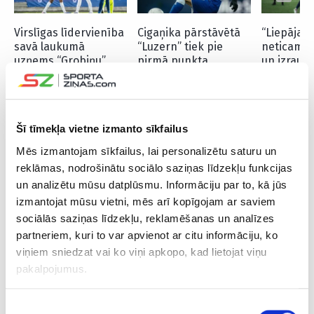
Virslīgas līdervienība
Cigaņika pārstāvētā
“Liepāja”
savā laukumā
“Luzern” tiek pie
neticami 
uzņems “Grobiņu”
pirmā punkta
un izrauj 
šosezon
Šī tīmekļa vietne izmanto sīkfailus
Mēs izmantojam sīkfailus, lai personalizētu saturu un
reklāmas, nodrošinātu sociālo saziņas līdzekļu funkcijas
Futbols
Tiesnesis
un analizētu mūsu datplūsmu. Informāciju par to, kā jūs
izmantojat mūsu vietni, mēs arī kopīgojam ar saviem
sociālās saziņas līdzekļu, reklamēšanas un analīzes
partneriem, kuri to var apvienot ar citu informāciju, ko
Pievienot komentāru
viņiem sniedzat vai ko viņi apkopo, kad lietojat viņu
pakalpojumus.
Pagaidām neviens nav komentējis
Piekrišanas