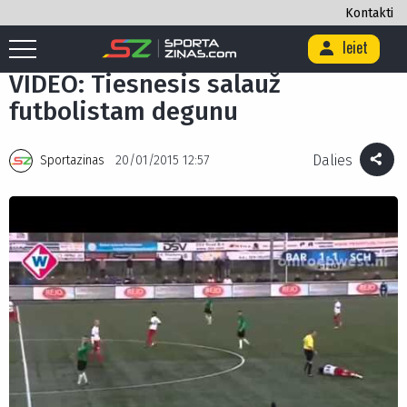
Kontakti
Ieiet
Sākums
/
>
/
VIDEO: Tiesnesis salauž futbolistam degunu
VIDEO: Tiesnesis salauž
futbolistam degunu
Dalies
Sportazinas
20/01/2015 12:57