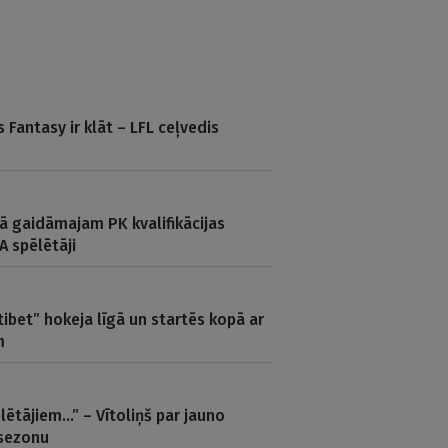
 Fantasy ir klāt – LFL ceļvedis
vā gaidāmajam PK kvalifikācijas
A spēlētāji
ibet” hokeja līgā un startēs kopā ar
m
lētājiem…” – Vītoliņš par jauno
 sezonu