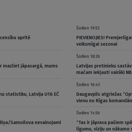
Šodien 19:52
censību apritē
PIEVIENOJIES! Premjerlīgas
veiksmīgai sezonai
Šodien 18:26
 ir mazliet jāpasargā, mums
Latvijas pretinieku sastā
mačam iekļauti vairāki NB
Šodien 16:43
mu statistiku, Latvija U16 EČ
Daugavpils atgriežas “Opt
vienu no Rīgas komandā
Šodien 14:56
audiņa/Samoilova nevainojami
“Tas ir jāprasa pašiem spē
līgumu, vīziju un nākamo