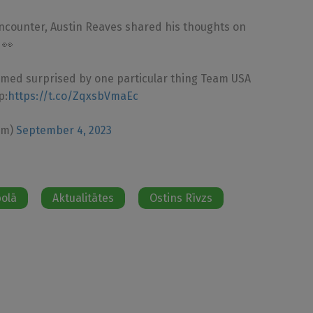
ncounter, Austin Reaves shared his thoughts on
 👀
emed surprised by one particular thing Team USA
p:
https://t.co/ZqxsbVmaEc
om)
September 4, 2023
bolā
Aktualitātes
Ostins Rīvzs