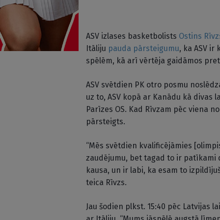
ASV izlases basketbolists
Ostins Rīvz
Itāliju
pauda pārsteigumu
, ka ASV ir
spēlēm, kā arī vērtēja gaidāmos pret
ASV svētdien PK otro posmu noslēdza
uz to, ASV kopā ar Kanādu kā divas 
Parīzes OS. Kad Rīvzam pēc viena no A
pārsteigts.
“Mēs svētdien kvalificējāmies [olimpi
zaudējumu, bet tagad to ir patīkami 
kausa, un ir labi, ka esam to izpildī
teica Rīvzs.
Jau šodien plkst. 15:40 pēc Latvijas l
ar Itāliju. “Mums jāspēlē augstā līmen