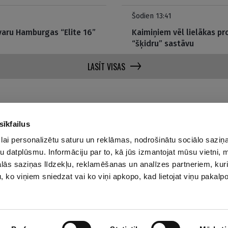
Šodien 13:41
zvaru Hamburgas “Elite 16”
Kaimiņiem vēl lielākas pr
“šķidru” sastāvu
LASĪT VISAS
sīkfailus
lai personalizētu saturu un reklāmas, nodrošinātu sociālo saziņa
Par mums
Privā
u datplūsmu. Informāciju par to, kā jūs izmantojat mūsu vietni, 
ās saziņas līdzekļu, reklamēšanas un analīzes partneriem, kuri
Reklāmas Parametri
u, ko viņiem sniedzat vai ko viņi apkopo, kad lietojat viņu pakal
Kontakti