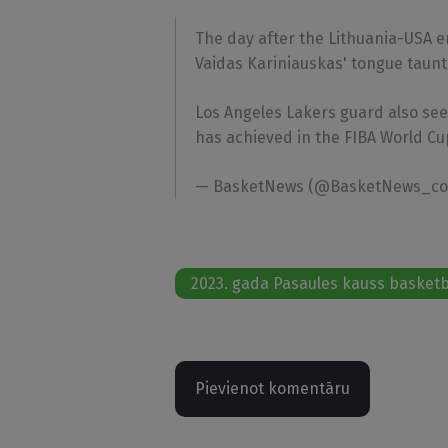
The day after the Lithuania-USA e
Vaidas Kariniauskas' tongue taunt
Los Angeles Lakers guard also se
has achieved in the FIBA World Cu
— BasketNews (@BasketNews_c
2023. gada Pasaules kauss basket
Pievienot komentāru