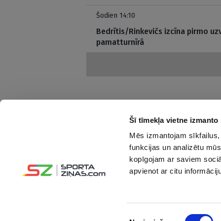
Šodien 14:10
Bedrītis/Rinkevičs izcīna pirmo u
pamatturnīrā
Šī tīmekļa vietne izmanto 
Mēs izmantojam sīkfailus, 
Interesanti un saprotami par sportu
funkcijas un analizētu mūs
kopīgojam ar saviem sociāl
Seko mums:
apvienot ar citu informācij
Piekrišanas