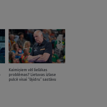
“Rīgas Zeļļi” pirmsse
aizvadīs spēli ar Eiro
Kaimiņiem vēl lielākas
6
problēmas? Lietuvas izlase
pulcē visai “šķidru” sastāvu