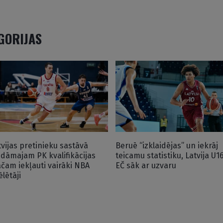
EGORIJAS
tvijas pretinieku sastāvā
Beruē “izklaidējas” un iekrāj
idāmajam PK kvalifikācijas
teicamu statistiku, Latvija U1
čam iekļauti vairāki NBA
EČ sāk ar uzvaru
ēlētāji