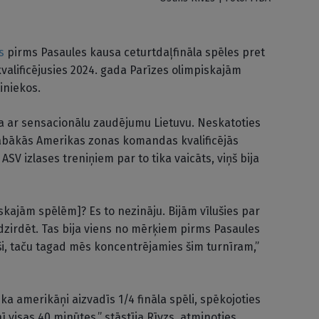
s
pirms Pasaules kausa ceturtdaļfināla spēles pret
 kvalificējusies 2024. gada Parīzes olimpiskajām
iniekos.
 ar sensacionālu zaudējumu Lietuvu. Neskatoties
labākās Amerikas zonas komandas kvalificējās
SV izlases treniņiem par to tika vaicāts, viņš bija
skajām spēlēm]? Es to nezināju. Bijām vīlušies par
dzirdēt. Tas bija viens no mērķiem pirms Pasaules
juši, taču tagad mēs koncentrējamies šim turnīram,”
aika amerikāņi aizvadīs 1/4 fināla spēli, spēkojoties
ī visas 40 minūtes,” stāstīja Rīvzs, atminoties