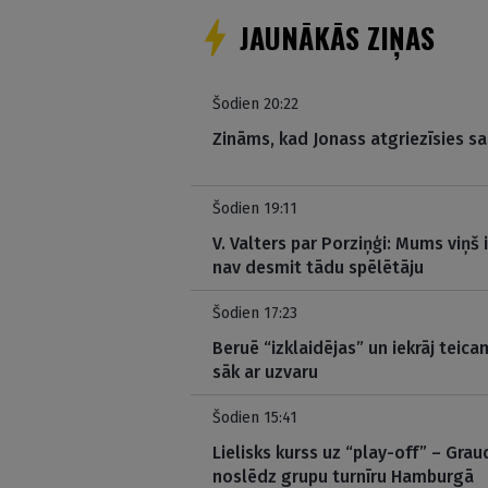
JAUNĀKĀS ZIŅAS
Šodien 20:22
Zināms, kad Jonass atgriezīsies sa
Šodien 19:11
V. Valters par Porziņģi: Mums viņš
nav desmit tādu spēlētāju
Šodien 17:23
Beruē “izklaidējas” un iekrāj teica
sāk ar uzvaru
Šodien 15:41
Lielisks kurss uz “play-off” – Gr
noslēdz grupu turnīru Hamburgā