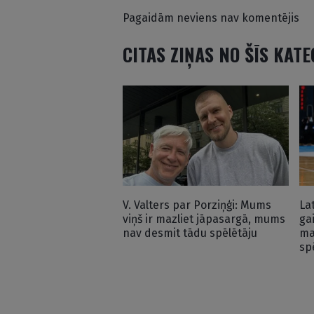
Pagaidām neviens nav komentējis
CITAS ZIŅAS NO ŠĪS KAT
V. Valters par Porziņģi: Mums
La
viņš ir mazliet jāpasargā, mums
ga
nav desmit tādu spēlētāju
ma
sp