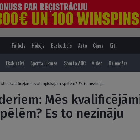
Futbols
Hokejs
Basketbols
Auto
Cīņas
Citi
Ekskluzīvi
Sporta Likmes
Sporta ABC
Video
Kalendārs
: Mēs kvalificējāmies olimpiskajām spēlēm? Es to nezināju
īderiem: Mēs kvalificējām
pēlēm? Es to nezināju