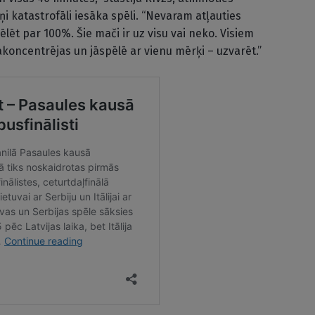
i katastrofāli iesāka spēli. “Nevaram atļauties
ēlēt par 100%. Šie mači ir uz visu vai neko. Visiem
ākoncentrējas un jāspēlē ar vienu mērķi – uzvarēt.”