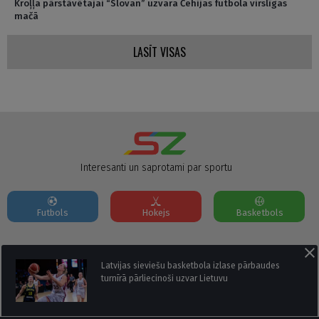
Kroļļa pārstāvētajai “Slovan” uzvara Čehijas futbola virslīgas
mačā
LASĪT VISAS
Interesanti un saprotami par sportu
Futbols
Hokejs
Basketbols
Par mums
Reklāmas Parametri
Kontakti
Latvijas sieviešu basketbola izlase pārbaudes
turnīrā pārliecinoši uzvar Lietuvu
Seko mums: