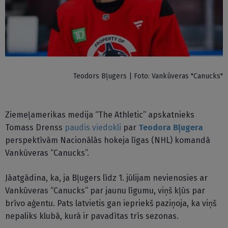
Teodors Bļugers | Foto: Vankūveras "Canucks"
Ziemeļamerikas medija “The Athletic” apskatnieks
Tomass Drenss
paudis viedokli
par
Teodora Bļugera
perspektīvām Nacionālās hokeja līgas (NHL) komandā
Vankūveras “Canucks”.
Jāatgādina, ka, ja Bļugers līdz 1. jūlijam nevienosies ar
Vankūveras “Canucks” par jaunu līgumu, viņš kļūs par
brīvo aģentu. Pats latvietis gan iepriekš paziņoja, ka viņš
nepaliks klubā, kurā ir pavadītas trīs sezonas.