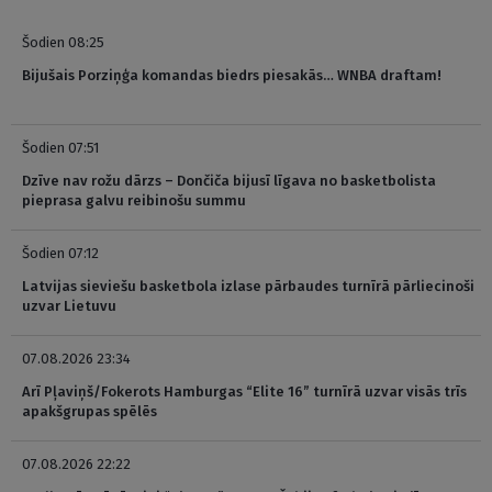
Šodien 08:25
Bijušais Porziņģa komandas biedrs piesakās… WNBA draftam!
Šodien 07:51
Dzīve nav rožu dārzs – Dončiča bijusī līgava no basketbolista
pieprasa galvu reibinošu summu
Šodien 07:12
Latvijas sieviešu basketbola izlase pārbaudes turnīrā pārliecinoši
uzvar Lietuvu
07.08.2026 23:34
Arī Pļaviņš/Fokerots Hamburgas “Elite 16” turnīrā uzvar visās trīs
apakšgrupas spēlēs
07.08.2026 22:22