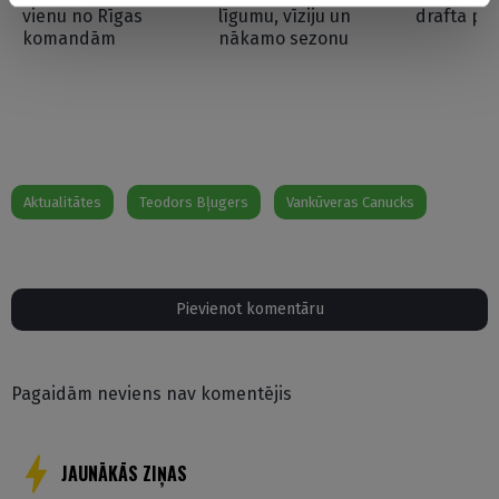
vienu no Rīgas
līgumu, vīziju un
drafta pi
komandām
nākamo sezonu
Aktualitātes
Teodors Bļugers
Vankūveras Canucks
Pievienot komentāru
Pagaidām neviens nav komentējis
JAUNĀKĀS ZIŅAS