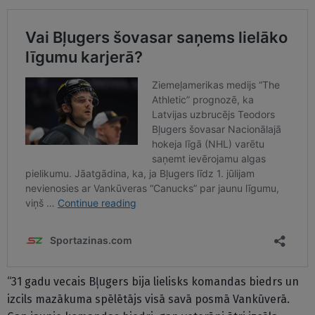
“31 gadu vecais Bļugers bija lielisks komandas biedrs un
izcils mazākuma spēlētājs visā savā posmā Vankūverā.