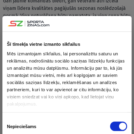
Gan jaunie komandas biedri, gan veterāni ātri izcēla
viņam līdera kvalitātes pagājušās sezonas noslēdzošajā
posmā. Viņa noturēšana būtu pamatota, ja vien cena būtu
atbilstoša. Viņš ir noderīgs spēlētājs un, visticamāk,
izdevīgs mērķis titula pretendentēm, kurai ir
nepieciešams sastāva dziļums centrālā uzbrucēja
Šī tīmekļa vietne izmanto sīkfailus
pozīcijā.”
Mēs izmantojam sīkfailus, lai personalizētu saturu un
“Viņa iemaņas vairāk der ceturtās maiņas spēlētājam,
reklāmas, nodrošinātu sociālo saziņas līdzekļu funkcijas
kurš spēj noslēgt uzbrukumus. Bļugers demonstrēja
un analizētu mūsu datplūsmu. Informāciju par to, kā jūs
spēju kritiskās situācijās pacelties augstāk sastāvā
izmantojat mūsu vietni, mēs arī kopīgojam ar saviem
sociālās saziņas līdzekļu, reklamēšanas un analīzes
komandā ar nopietnām ambīcijām, bet viņa vērtība
partneriem, kuri to var apvienot ar citu informāciju, ko
noteiktu būtu komandā, kur tam būtu nozīmē. Viņa
viņiem sniedzat vai ko viņi apkopo, kad lietojat viņu
arhetipu
– kreisrocis ceturtās maiņas centrā, kļūst arvien
pakalpojumus.
sarežģītāk monetizēt pēdējos 24 mēnešos. Ņemot vērā
variantu trūkumu centra pozīcijai un Bļugera kvalitāti kā
komandas biedra un spēlētāja, ja “Canucks” pagarinās ar
Piekrišanas
Nepieciešams
viņu līgumu uz īsu termiņu, diez vai tas izraisīs lielu
izvēle