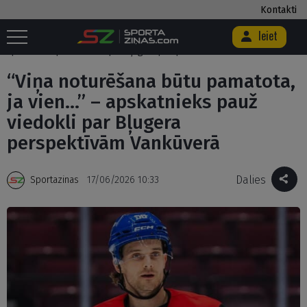
Kontakti
Ieiet
Sākums
/
Hokejs
/
“Viņa noturēšana būtu pamatota, ja vien…” –
apskatnieks pauž viedokli par Bļugera perspektīvām Vankūverā
“Viņa noturēšana būtu pamatota,
ja vien…” – apskatnieks pauž
viedokli par Bļugera
perspektīvām Vankūverā
Dalies
Sportazinas
17/06/2026 10:33