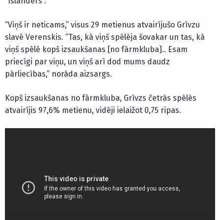
“Islanders”.
“Viņš ir neticams,” visus 29 metienus atvairījušo Grīvzu
slavē Verenskis. “Tas, kā viņš spēlēja šovakar un tas, kā
viņš spēlē kopš izsaukšanas [no fārmkluba].. Esam
priecīgi par viņu, un viņš arī dod mums daudz
pārliecības,” norāda aizsargs.
Kopš izsaukšanas no fārmkluba, Grīvzs četrās spēlēs
atvairījis 97,6% metienu, vidēji ielaižot 0,75 ripas.