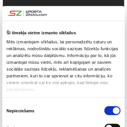
Šī tīmekļa vietne izmanto sīkfailus
CITAS ZIŅAS NO ŠĪS KATEGORIJAS
Mēs izmantojam sīkfailus, lai personalizētu saturu un
reklāmas, nodrošinātu sociālo saziņas līdzekļu funkcijas
un analizētu mūsu datplūsmu. Informāciju par to, kā jūs
izmantojat mūsu vietni, mēs arī kopīgojam ar saviem
sociālās saziņas līdzekļu, reklamēšanas un analīzes
partneriem, kuri to var apvienot ar citu informāciju, ko
Daugavpils atgriežas
“Tas ir jāprasa
“Uzmanība
viņiem sniedzat vai ko viņi apkopo, kad lietojat viņu
“Optibet” hokeja līgā
pašiem spēlētājiem…”
saņems…” 
pakalpojumus.
un startēs kopā ar
– Vītoliņš par jauno
izsakās p
vienu no Rīgas
līgumu, vīziju un
drafta pi
Piekrišanas
komandām
nākamo sezonu
Nepieciešams
izvēle