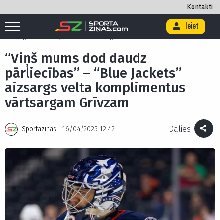
Kontakti
Ieiet
Sākums
/
Hokejs
/
“Viņš mums dod daudz pārliecības” – “Blue Jackets”
aizsargs velta komplimentus vārtsargam Grīvzam
“Viņš mums dod daudz
pārliecības” – “Blue Jackets”
aizsargs velta komplimentus
vārtsargam Grīvzam
Dalies
Sportazinas
16/04/2025 12:42