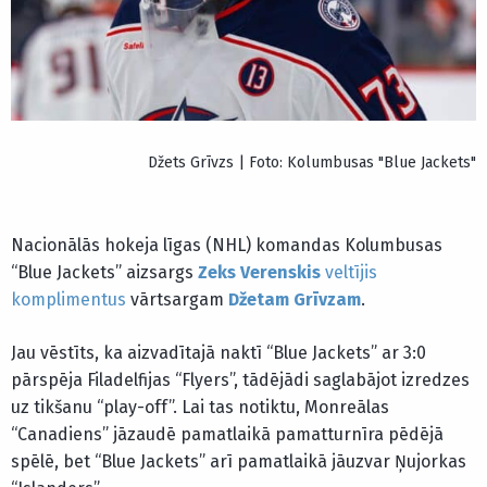
Džets Grīvzs | Foto: Kolumbusas "Blue Jackets"
Nacionālās hokeja līgas (NHL) komandas Kolumbusas
“Blue Jackets” aizsargs
Zeks Verenskis
veltījis
komplimentus
vārtsargam
Džetam Grīvzam
.
Jau vēstīts, ka aizvadītajā naktī “Blue Jackets” ar 3:0
pārspēja Filadelfijas “Flyers”, tādējādi saglabājot izredzes
uz tikšanu “play-off”. Lai tas notiktu, Monreālas
“Canadiens” jāzaudē pamatlaikā pamatturnīra pēdējā
spēlē, bet “Blue Jackets” arī pamatlaikā jāuzvar Ņujorkas