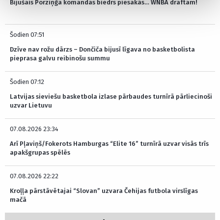
Bijušais Porziņģa komandas biedrs piesakās… WNBA draftam!
Šodien 07:51
Dzīve nav rožu dārzs – Dončiča bijusī līgava no basketbolista
pieprasa galvu reibinošu summu
Šodien 07:12
Latvijas sieviešu basketbola izlase pārbaudes turnīrā pārliecinoši
uzvar Lietuvu
07.08.2026 23:34
Arī Pļaviņš/Fokerots Hamburgas “Elite 16” turnīrā uzvar visās trīs
apakšgrupas spēlēs
07.08.2026 22:22
Kroļļa pārstāvētajai “Slovan” uzvara Čehijas futbola virslīgas
mačā