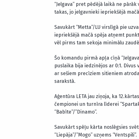
“Jelgava” pret pēdējā laikā ne pārāk
takas, jo jelgavnieki iepriekšējā mačā 
Savukārt “Metta”/LU virslīgā pie uzva
iepriekšējā mačā spēja atņemt punktu
vēl pirms tam sekoja minimālu zaudē
Šo komandu pirmā apļa cīņā “Jelgava” 
puslaika bija iedzinējos ar 0:1. Divu
ar sešiem precīziem sitieniem atrodas
sarakstā.
Aģentūra LETA jau ziņoja, ka 12.kārtas
čempionei un turnīra līderei “Spartak
“Babīte”/”Dinamo”.
Savukārt spēļu kārta noslēgsies svē
“Liepāja”/”Mogo” uzņems “Ventspili”.