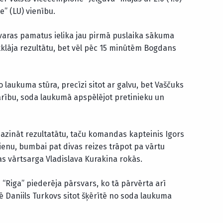
e” (LU) vienību.
zvaras pamatus ielika jau pirmā puslaika sākuma
tklāja rezultātu, bet vēl pēc 15 minūtēm Bogdans
 laukuma stūra, precīzi sitot ar galvu, bet Vaščuks
rību, soda laukumā apspēlējot pretinieku un
azināt rezultatātu, taču komandas kapteinis Igors
ienu, bumbai pat divas reizes trāpot pa vārtu
s vārtsarga Vladislava Kurakina rokās.
Riga” piederēja pārsvars, ko tā pārvērta arī
ē Daniils Turkovs sitot šķērītē no soda laukuma