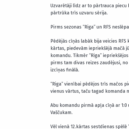
Uzvarētāji līdz ar to pārtrauca piecu
pārtrūka trīs uzvaru sērija.
Pirms sezonas “Riga” un RFS neslēp
Pēdējās cīņās labāk bija veicies RFS 
kārtas, piedevām iepriekšējā mačā jū
komandu. Tikmēr “Riga” iepriekšējos tr
pirms tam divas reizes zaudējusi, no
izcīņas finālā.
“Riga” vienībai pēdējos trīs mačos pi
vienus vārtus, taču tagad komanda no
Abu komandu pirmā apļa cīņā ar 1:0 u
Vaščukam.
Vēl vienā 12.kārtas sestdienas spēlē