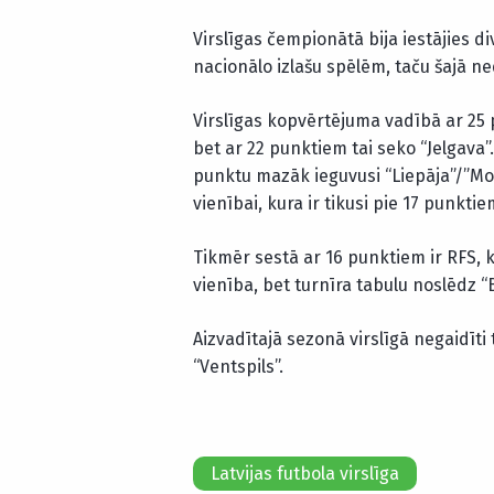
Virslīgas čempionātā bija iestājies d
nacionālo izlašu spēlēm, taču šajā ne
Virslīgas kopvērtējuma vadībā ar 25 
bet ar 22 punktiem tai seko “Jelgava”
punktu mazāk ieguvusi “Liepāja”/”Mogo
vienībai, kura ir tikusi pie 17 punktie
Tikmēr sestā ar 16 punktiem ir RFS, 
vienība, bet turnīra tabulu noslēdz “
Aizvadītajā sezonā virslīgā negaidīti
“Ventspils”.
Latvijas futbola virslīga