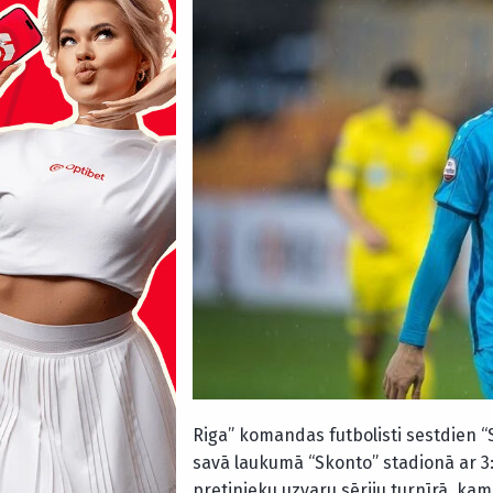
Riga” komandas futbolisti sestdien “S
savā laukumā “Skonto” stadionā ar 3
pretinieku uzvaru sēriju turnīrā, kam