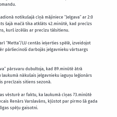
 komandu.
dionā notikušajā cīņā mājiniece “Jelgava” ar 2:0
s šajā mačā tika atklāts 42.minūtē, kad precīzs
s, kurš izcēlās ar precīzu tālsitienu.
rī “Metta”/LU centās ieķerties spēlē, izveidojot
mēr pārliecinoši darbojās jelgavnieku vārtsargs
ava” pārsvaru dubultoja, kad 89.minūtē ātrā
 laukumā nākušais jelgavnieku iaguņu leģionārs
s precīzais sitiens sezonā.
īgas vēsturē ar faktu, ka laukumā cīņas 73.minūtē
ecais Renārs Varslavāns, kļūstot par pirmo šā gada
līgas spēļu gaisotni.