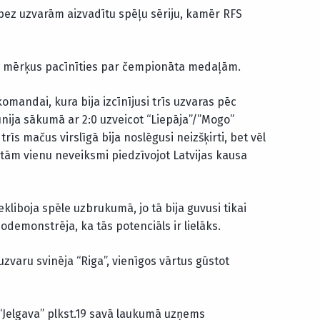
 bez uzvarām aizvadītu spēļu sēriju, kamēr RFS
a mērķus pacīnīties par čempionāta medaļām.
komandai, kura bija izcīnījusi trīs uzvaras pēc
nija sākumā ar 2:0 uzveicot “Liepāja”/”Mogo”
īs mačus virslīgā bija noslēgusi neizšķirti, bet vēl
 tām vienu neveiksmi piedzīvojot Latvijas kausa
ekliboja spēle uzbrukumā, jo tā bija guvusi tikai
demonstrēja, ka tās potenciāls ir lielāks.
zvaru svinēja “Riga”, vienīgos vārtus gūstot
 “Jelgava” plkst.19 savā laukumā uzņems