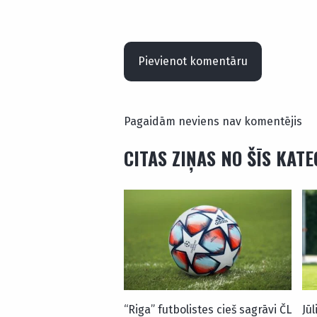
Pievienot komentāru
Pagaidām neviens nav komentējis
CITAS ZIŅAS NO ŠĪS KAT
“Riga” futbolistes cieš sagrāvi ČL
Jūl