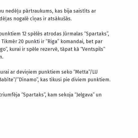
ivu nedēļu pārtraukums, kas bija saistīts ar
dēļas nogalē cīņas ir atsākušās.
punktiem 12 spēlēs atrodas Jūrmalas “Spartaks”,
. Tikmēr 20 punkti ir “Riga” komandai, bet par
”, kurai ir spēle rezervē, tāpat kā “Ventspils”
m.
kurai ar deviņiem punktiem seko “Metta”/LU
Babīte”/”Dinamo”, kas tikusi pie diviem punktiem.
 triumfēja “Spartaks”, kam sekoja “Jelgava” un