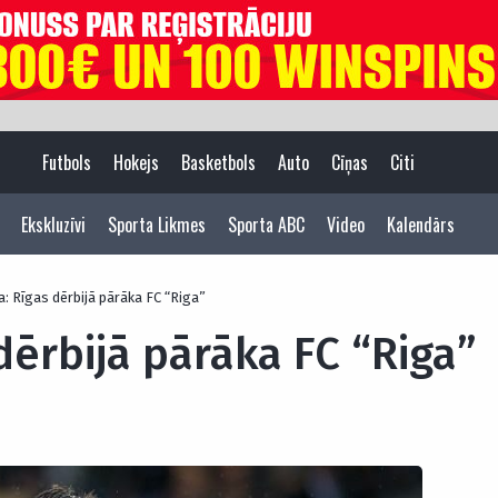
Futbols
Hokejs
Basketbols
Auto
Cīņas
Citi
Ekskluzīvi
Sporta Likmes
Sporta ABC
Video
Kalendārs
ga: Rīgas dērbijā pārāka FC “Riga”
 dērbijā pārāka FC “Riga”