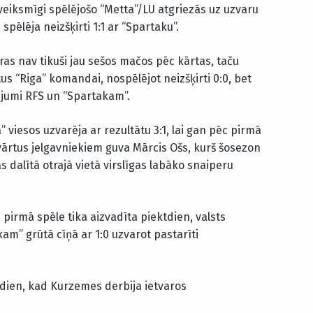
 veiksmīgi spēlējošo “Metta”/LU atgriezās uz uzvaru
spēlēja neizšķirti 1:1 ar “Spartaku”.
ras nav tikuši jau sešos mačos pēc kārtas, taču
s “Riga” komandai, nospēlējot neizšķirti 0:0, bet
jumi RFS un “Spartakam”.
viesos uzvarēja ar rezultātu 3:1, lai gan pēc pirmā
s vārtus jelgavniekiem guva Mārcis Ošs, kurš šosezon
 dalītā otrajā vietā virslīgas labāko snaiperu
 pirmā spēle tika aizvadīta piektdien, valsts
am” grūtā cīņā ar 1:0 uzvarot pastarīti
tdien, kad Kurzemes derbija ietvaros