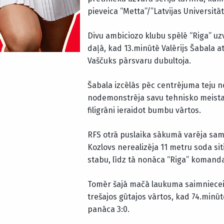
pieveica “Metta”/”Latvijas Universitāt
Divu ambiciozo klubu spēlē “Riga” u
daļā, kad 13.minūtē Valērijs Šabala a
Vaščuks pārsvaru dubultoja.
Šabala izcēlās pēc centrējuma teju no
nodemonstrēja savu tehnisko meista
filigrāni ieraidot bumbu vārtos.
RFS otrā puslaika sākumā varēja sam
Kozlovs nerealizēja 11 metru soda sit
stabu, līdz tā nonāca “Riga” komanda
Tomēr šajā mačā laukuma saimniecei “
trešajos gūtajos vārtos, kad 74.minūt
panāca 3:0.