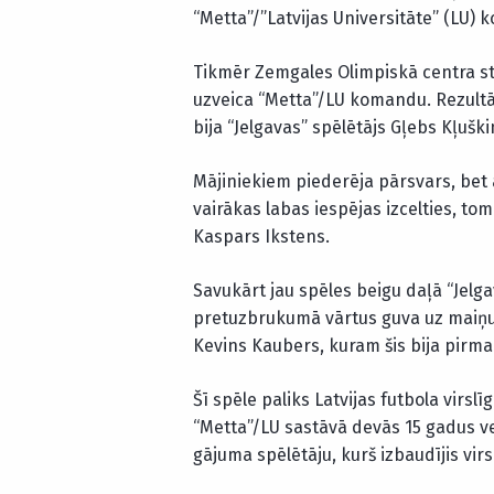
“Metta”/”Latvijas Universitāte” (LU)
Tikmēr Zemgales Olimpiskā centra sta
uzveica “Metta”/LU komandu. Rezultāt
bija “Jelgavas” spēlētājs Gļebs Kļuškin
Mājiniekiem piederēja pārsvars, bet a
vairākas labas iespējas izcelties, to
Kaspars Ikstens.
Savukārt jau spēles beigu daļā “Jelg
pretuzbrukumā vārtus guva uz maiņu
Kevins Kaubers, kuram šis bija pirmai
Šī spēle paliks Latvijas futbola virsl
“Metta”/LU sastāvā devās 15 gadus v
gājuma spēlētāju, kurš izbaudījis virs