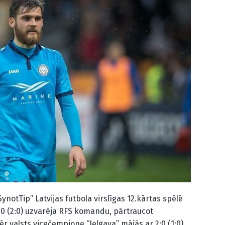
ynotTip” Latvijas futbola virslīgas 12.kārtas spēlē
:0 (2:0) uzvarēja RFS komandu, pārtraucot
ēr valsts vicečempione “Jelgava” mājās ar 2:0 (1:0)