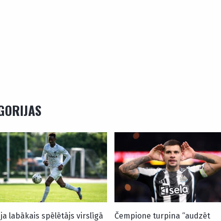
EGORIJAS
ija labākais spēlētājs virslīgā
Čempione turpina “audzēt