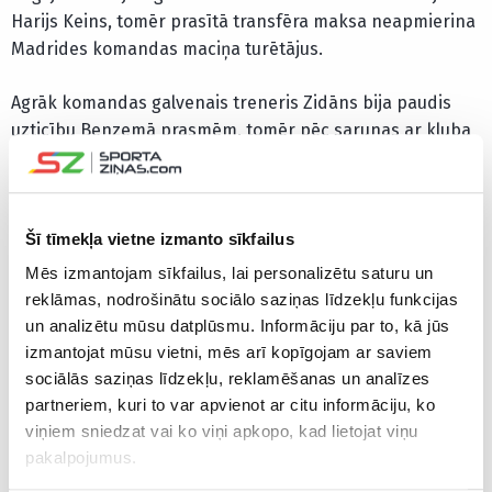
Harijs Keins, tomēr prasītā transfēra maksa neapmierina
Madrides komandas maciņa turētājus.
Agrāk komandas galvenais treneris Zidāns bija paudis
uzticību Benzemā prasmēm, tomēr pēc sarunas ar kluba
prezidentu Florentinu Peresu, piekritis meklēt jaunu
Madrides vienības smailes uzbrucēju.
Kluba vadība uzskata, ka vasarā pieļāvusi kļūdu pārdodot
Šī tīmekļa vietne izmanto sīkfailus
spāņu uzbrucēju Alvaro Moratu, kurš pārcēlās uz Anglijas
Mēs izmantojam sīkfailus, lai personalizētu saturu un
Premjerlīgas komandu “Chelsea”.
reklāmas, nodrošinātu sociālo saziņas līdzekļu funkcijas
un analizētu mūsu datplūsmu. Informāciju par to, kā jūs
izmantojat mūsu vietni, mēs arī kopīgojam ar saviem
sociālās saziņas līdzekļu, reklamēšanas un analīzes
partneriem, kuri to var apvienot ar citu informāciju, ko
CITAS ZIŅAS NO ŠĪS KATEGORIJAS
viņiem sniedzat vai ko viņi apkopo, kad lietojat viņu
pakalpojumus.