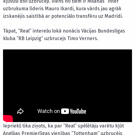
kļuvuši divi uzbrucēji. Viens no tiem ir Milānas “Inter”
uzbrukuma līderis Mauro Ikardi, kura vārds jau agrāk
izskanējis saistībā ar potenciālo transfēru uz Madridi.
Tāpat, “Real” interešu lokā nonācis Vācijas Bundeslīgas
kluba “RB Leipzig” uzbrucejs Timo Verners.
Iepriekš tika ziņots, ka par “Real” spēlētāju varētu kļūt
Anglijas Premjerlīgas vienības “Tottenham” uzbrucējs