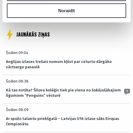
Noraidīt
Pagaidām neviens nav komentējis
JAUNĀKĀS ZIŅAS
Šodien 09:04
Anglijas izlases trešais numurs kļūst par ceturto dārgāko
vārtsargu pasaulē
Šodien 08:38
Kā tas notika? Šilova kolēģis tiek pie viena no šokējošākajiem
1
līgumiem “Penguins” vēsturē
Šodien 08:09
Ar spožo talantu priekšgalā – Latvijas U16 izlase sāks Eiropas
čempionātu