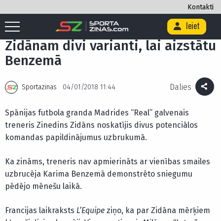
Kontakti
Ieiet
Sākums
/
Futbols
/
Zidānam divi varianti, lai aizstātu Benzemā
Zidānam divi varianti, lai aizstātu
Benzemā
Dalies
Sportazinas
04/01/2018 11:44
Spānijas futbola granda Madrides “Real” galvenais
treneris Zinedins Zidāns noskatījis divus potenciālos
komandas papildinājumus uzbrukumā.
Ka zināms, treneris nav apmierināts ar vienības smailes
uzbrucēja Karima Benzemā demonstrēto sniegumu
pēdējo mēnešu laikā.
Francijas laikraksts
L’Equipe
ziņo, ka par Zidāna mērķiem