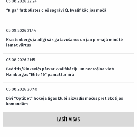
05.08.2026 22:24
“Riga” futbolistes cieš sagrāvi ČL kvalifikācijas mačā
05.08.2026 21:44
Krastenbergs jaudīgi sāk gatavošanos un jau pirmajā minūtē
iemet vārtus
05.08.2026 21:15
Bedrītis/Rinkevičs pārvar kvalifikāciju un nodrošina vietu
Hamburgas “Elite 16” pamatturnīrā
05.08.2026 20:40
Divi “Optibet” hokeja līgas klubi aizvadīs mačus pret Skotijas
komandām
LASĪT VISAS