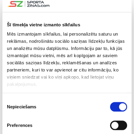
Ātu Rati un diviem Piusa Zutera vārtiem, bet papildlaikā
“Canucks” uzvaru nodrošināja Kīfers Šervuds.
Šī tīmekļa vietne izmanto sīkfailus
“Canucks” ar 85 punktiem 78 spēlēs ieņem 10.vietu
Rietumu konferencē un uz iekļūšānu Stenlija kausa izcīņā
Mēs izmantojam sīkfailus, lai personalizētu saturu un
pretendē tikai teorētiski. Nākamo maču Vankūveras
reklāmas, nodrošinātu sociālo saziņas līdzekļu funkcijas
komanda aizvadīs ceturtdien, kad viesos tiksies ar
un analizētu mūsu datplūsmu. Informāciju par to, kā jūs
Kolorādo “Avalanche” hokejistiem.
izmantojat mūsu vietni, mēs arī kopīgojam ar saviem
sociālās saziņas līdzekļu, reklamēšanas un analīzes
partneriem, kuri to var apvienot ar citu informāciju, ko
viņiem sniedzat vai ko viņi apkopo, kad lietojat viņu
pakalpojumus.
Piekrišanas
Nepieciešams
izvēle
Preferences