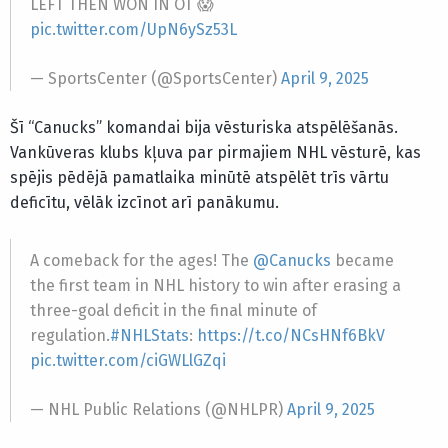
LEFT THEN WON IN OT 😱
pic.twitter.com/UpN6ySz53L
— SportsCenter (@SportsCenter)
April 9, 2025
Šī “Canucks” komandai bija vēsturiska atspēlēšanās.
Vankūveras klubs kļuva par pirmajiem NHL vēsturē, kas
spējis pēdējā pamatlaika minūtē atspēlēt trīs vārtu
deficītu, vēlāk izcīnot arī panākumu.
A comeback for the ages! The
@Canucks
became
the first team in NHL history to win after erasing a
three-goal deficit in the final minute of
regulation.
#NHLStats
:
https://t.co/NCsHNf6BkV
pic.twitter.com/ciGWLlGZqi
— NHL Public Relations (@NHLPR)
April 9, 2025