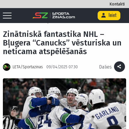
Kontakti
Ieiet
Sākums
/
Hokejs
/
Zinātniskā fantastika NHL – Bļugera “Canucks”
vēsturiska un neticama atspēlēšanās
Zinātniskā fantastika NHL –
Bļugera “Canucks” vēsturiska un
neticama atspēlēšanās
Dalies
LETA/Sportazinas
09/04/2025 07:30