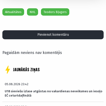
Aktualitātes
NHL
Teodors Bļugers
Pievienot komentāru
Pagaidām neviens nav komentējis
JAUNĀKĀS ZIŅAS
05.08.2026 23:42
U18 sieviešu izlase atgūstas no vakardienas neveiksmes un iesoļo
EČ ceturtdaļfinālā