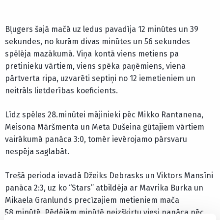
Bļugers šajā mačā uz ledus pavadīja 12 minūtes un 39
sekundes, no kurām divas minūtes un 56 sekundes
spēlēja mazākumā. Viņa kontā viens metiens pa
pretinieku vārtiem, viens spēka paņēmiens, viena
pārtverta ripa, uzvarēti septiņi no 12 iemetieniem un
neitrāls lietderības koeficients.
Līdz spēles 28.minūtei mājinieki pēc Mikko Rantanena,
Meisona Māršmenta un Meta Dušeina gūtajiem vārtiem
vairākumā panāca 3:0, tomēr ievērojamo pārsvaru
nespēja saglabāt.
Trešā perioda ievadā Džeiks Debrasks un Viktors Mansīni
panāca 2:3, uz ko “Stars” atbildēja ar Mavrika Burka un
Mikaela Granlunds precīzajiem metieniem mača
58.minūtē. Pēdējām minūtē neizšķirtu viesi panāca pēc