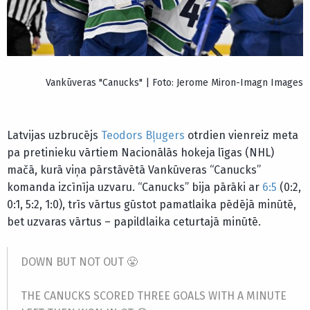
Vankūveras "Canucks" | Foto: Jerome Miron-Imagn Images
Latvijas uzbrucējs
Teodors Bļugers
otrdien vienreiz meta
pa pretinieku vārtiem Nacionālās hokeja līgas (NHL)
mačā, kurā viņa pārstāvētā Vankūveras “Canucks”
komanda izcīnīja uzvaru. “Canucks” bija pārāki ar
6:5
(0:2,
0:1, 5:2, 1:0), trīs vārtus gūstot pamatlaika pēdējā minūtē,
bet uzvaras vārtus – papildlaika ceturtajā minūtē.
DOWN BUT NOT OUT 😤
THE CANUCKS SCORED THREE GOALS WITH A MINUTE