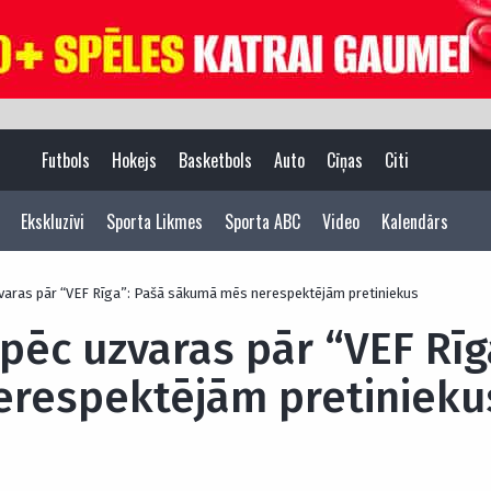
Futbols
Hokejs
Basketbols
Auto
Cīņas
Citi
Ekskluzīvi
Sporta Likmes
Sporta ABC
Video
Kalendārs
varas pār “VEF Rīga”: Pašā sākumā mēs nerespektējām pretiniekus
pēc uzvaras pār “VEF Rīg
respektējām pretinieku