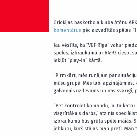
Grieķijas basketbola kluba Atēnu AEK
komentārus
pēc aizvadītās spēles FI
Jau vēstīts, ka “VEF Rīga” vakar pied
spēlēs, izbraukumā ar 64:93 ciešot s
iekļūt “play-in” kārtā.
“Pirmkārt, mēs runājam par situāciju
mūsu grupā. Mēs labi apzinājāmies, k
galvenais uzdevums un nav svarīgi, pr
“Bet kontrolēt komandu, lai tā katru r
visgrūtākais darbs,” atzinis speciālis
izbraukumā būs grūta spēle mājās. Sa
jebkuru, kurš stājas man pretī. Man ta