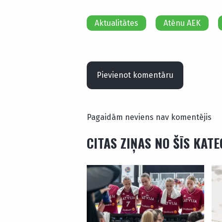
Aktualitātes
Atēnu AEK
Pievienot komentāru
Pagaidām neviens nav komentējis
CITAS ZIŅAS NO ŠĪS KAT