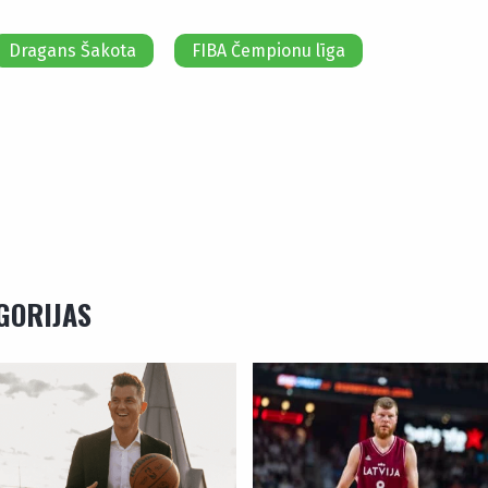
Dragans Šakota
FIBA Čempionu līga
EGORIJAS