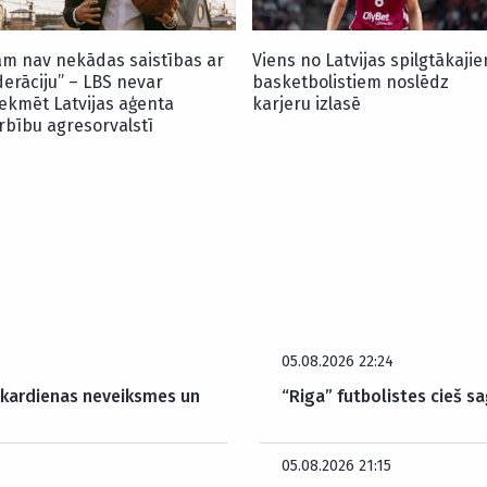
am nav nekādas saistības ar
Viens no Latvijas spilgtākaji
derāciju” – LBS nevar
basketbolistiem noslēdz
tekmēt Latvijas aģenta
karjeru izlasē
rbību agresorvalstī
05.08.2026 22:24
akardienas neveiksmes un
“Riga” futbolistes cieš sa
05.08.2026 21:15