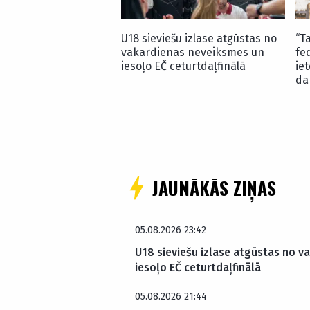
U18 sieviešu izlase atgūstas no
“T
vakardienas neveiksmes un
fe
iesoļo EČ ceturtdaļfinālā
ie
da
JAUNĀKĀS ZIŅAS
05.08.2026 23:42
U18 sieviešu izlase atgūstas no v
iesoļo EČ ceturtdaļfinālā
05.08.2026 21:44