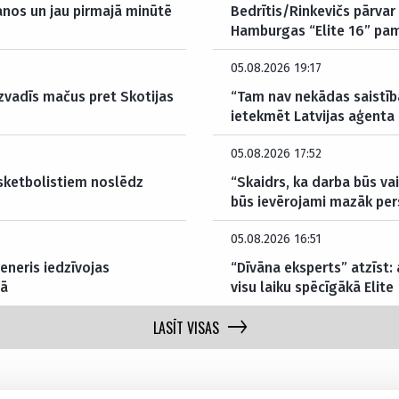
anos un jau pirmajā minūtē
Bedrītis/Rinkevičs pārvar 
Hamburgas “Elite 16” pam
05.08.2026 19:17
izvadīs mačus pret Skotijas
“Tam nav nekādas saistība
ietekmēt Latvijas aģenta 
05.08.2026 17:52
asketbolistiem noslēdz
“Skaidrs, ka darba būs v
būs ievērojami mazāk per
05.08.2026 16:51
eneris iedzīvojas
“Dīvāna eksperts” atzīst:
mā
visu laiku spēcīgākā Elite
LASĪT VISAS