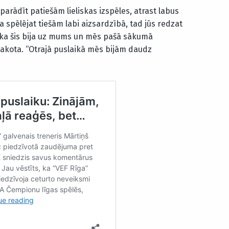
 parādīt patiešām lieliskas izspēles, atrast labus
a spēlējat tiešām labi aizsardzībā, tad jūs redzat
 ka šis bija uz mums un mēs pašā sākumā
Šakota. “Otrajā puslaikā mēs bijām daudz