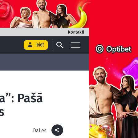
Kontakti
Ieiet
a”: Pašā
s
Dalies