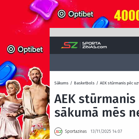
Sākums
/
Basketbols
/
AEK stūrmanis pēc uz
AEK stūrmanis 
sākumā mēs ne
Sportazinas
13/11/2025 14:07