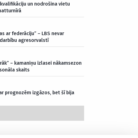
kvalifikāciju un nodrošina vietu
atturnīrā
s ar federāciju” – LBS nevar
darbību agresorvalstī
airāk” – kamaniņu izlasei nākamsezon
sonāla skaits
 ar prognozēm izgāzos, bet šī bija