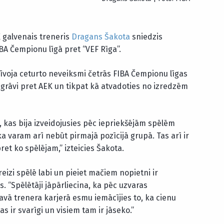
 galvenais treneris
Dragans Šakota
sniedzis
BA Čempionu līgā pret “VEF Rīga”.
zīvoja ceturto neveiksmi četrās FIBA Čempionu līgas
agrāvi pret AEK un tikpat kā atvadoties no izredzēm
, kas bija izveidojusies pēc iepriekšējām spēlēm
a varam arī nebūt pirmajā pozīcijā grupā. Tas arī ir
et ko spēlējam,” izteicies Šakota.
eizi spēlē labi un pieiet mačiem nopietni ir
ts. “Spēlētāji jāpārliecina, ka pēc uzvaras
vā trenera karjerā esmu iemācījies to, ka cienu
s ir svarīgi un visiem tam ir jāseko.”