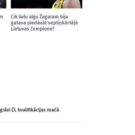
em
Cik lielu algu Žagaram bija
gatava piedāvāt septiņkārtējā
Lietuvas čempione?
grāvi ČL kvalifikācijas mačā