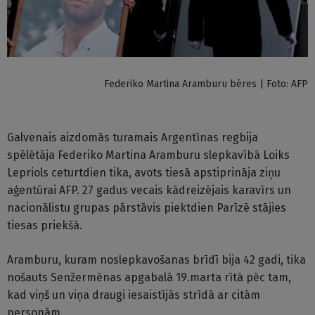
Federiko Martina Aramburu bēres | Foto: AFP
Galvenais aizdomās turamais Argentīnas regbija
spēlētāja Federiko Martina Aramburu slepkavībā Loiks
Lepriols ceturtdien tika, avots tiesā apstiprināja ziņu
aģentūrai AFP. 27 gadus vecais kādreizējais karavīrs un
nacionālistu grupas pārstāvis piektdien Parīzē stājies
tiesas priekšā.
Aramburu, kuram noslepkavošanas brīdī bija 42 gadi, tika
nošauts Senžermēnas apgabalā 19.marta rītā pēc tam,
kad viņš un viņa draugi iesaistījās strīdā ar citām
personām.