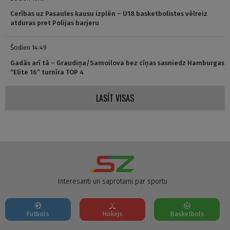
Cerības uz Pasaules kausu izplēn – U18 basketbolistes vēlreiz
atduras pret Polijas barjeru
Šodien 14:49
Gadās arī tā – Graudiņa/Samoilova bez cīņas sasniedz Hamburgas
“Elite 16” turnīra TOP 4
LASĪT VISAS
Interesanti un saprotami par sportu
Futbols
Hokejs
Basketbols