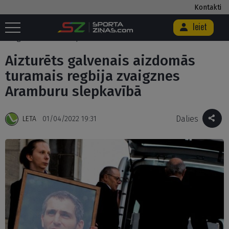
Kontakti
Ieiet
Sākums
/
Citi
/
Regbijs
/
Aizturēts galvenais aizdomās turamais regbija
zvaigznes Aramburu slepkavībā
Aizturēts galvenais aizdomās
turamais regbija zvaigznes
Aramburu slepkavībā
Dalies
LETA
01/04/2022 19:31