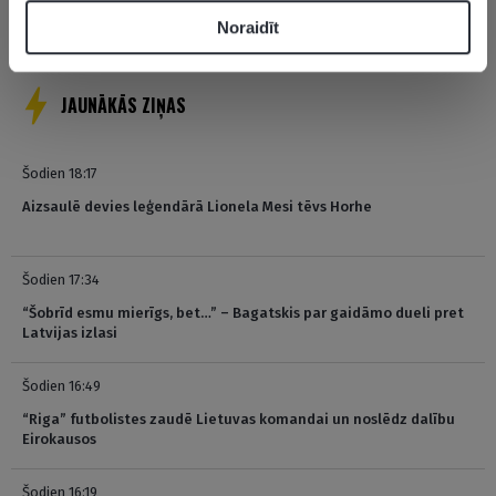
Pagaidām neviens nav komentējis
Noraidīt
JAUNĀKĀS ZIŅAS
Šodien 18:17
Aizsaulē devies leģendārā Lionela Mesi tēvs Horhe
Šodien 17:34
“Šobrīd esmu mierīgs, bet…” – Bagatskis par gaidāmo dueli pret
Latvijas izlasi
Šodien 16:49
“Riga” futbolistes zaudē Lietuvas komandai un noslēdz dalību
Eirokausos
Šodien 16:19