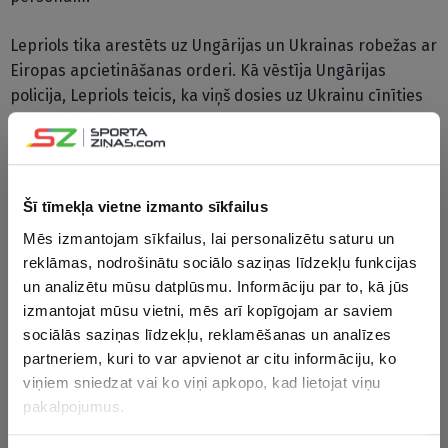
Lepriols tika arestēts uz Ungārijas un Ukrainas robežas ar
Eiropas apcietināšanas orderi. Kā vēstīja Ungārijas
policija, Lepriols teicis, ka viņš dosies uz Ukrainu cīnīties
pret Krievijas iebrukumu.
Trīs cilvēki tika arestēti saistībā ar Argentīnas izlasē 22
mačus nospēlējušo regbista slepkavību. Aramburu
Šī tīmekļa vietne izmanto sīkfailus
2007.gada Pasaules kausa finālturnīrā cīņā par trešo vietu
Mēs izmantojam sīkfailus, lai personalizētu saturu un
veica piezemējumu pret mājinieci Franciju, palīdzot izcīnīt
reklāmas, nodrošinātu sociālo saziņas līdzekļu funkcijas
uzvaru.
un analizētu mūsu datplūsmu. Informāciju par to, kā jūs
izmantojat mūsu vietni, mēs arī kopīgojam ar saviem
CITAS ZIŅAS NO ŠĪS KATEGORIJAS
sociālās saziņas līdzekļu, reklamēšanas un analīzes
partneriem, kuri to var apvienot ar citu informāciju, ko
viņiem sniedzat vai ko viņi apkopo, kad lietojat viņu
pakalpojumus.
VIDEO