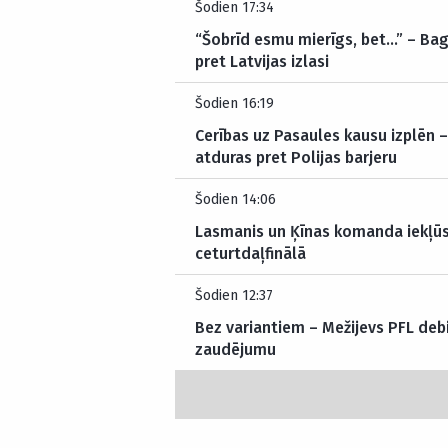
Šodien 17:34
“Šobrīd esmu mierīgs, bet…” – Bag
pret Latvijas izlasi
Šodien 16:19
Cerības uz Pasaules kausu izplēn –
atduras pret Polijas barjeru
Šodien 14:06
Lasmanis un Ķīnas komanda iekļūst
ceturtdaļfinālā
Šodien 12:37
Bez variantiem – Mežijevs PFL deb
zaudējumu