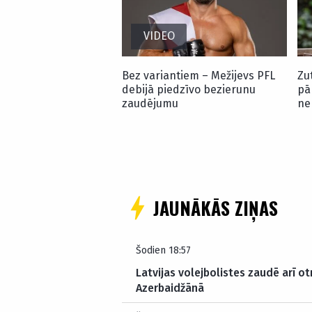
VIDEO
Bez variantiem – Mežijevs PFL
Zu
debijā piedzīvo bezierunu
pā
zaudējumu
ne
JAUNĀKĀS ZIŅAS
Šodien 18:57
Latvijas volejbolistes zaudē arī o
Azerbaidžānā