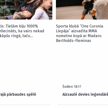
tis: Tiešām biju 1000%
Sporta klubā “One Curonia
rliecināts, ka vairs nekad
Liepāja” aizvadīta MMA
kāpšu ringā, taču…
nometne kopā ar Madaru
Bertholds-Fleminas
Šodien 18:17
trajā pārbaudes spēlē
Aizsaulē devies leģendār