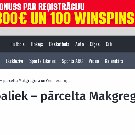
Futbols
Hokejs
Basketbols
Auto
Cīņas
Citi
Ekskluzīvi
Sporta Likmes
Sporta ABC
Video
Kalendārs
 – pārcelta Makgregora un Čendlera cīņa
paliek – pārcelta Makgre