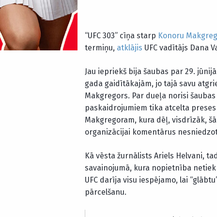
“UFC 303” cīņa starp
Konoru Makgreg
termiņu,
atklājis
UFC vadītājs Dana Va
Jau iepriekš bija šaubas par 29. jūnij
gada gaidītākajām, jo tajā savu atg
Makgregors. Par dueļa norisi šaubas
paskaidrojumiem tika atcelta preses 
Makgregoram, kura dēļ, visdrīzāk, š
organizācijai komentārus nesniedzot
Kā vēsta žurnālists Ariels Helvani, t
savainojumā, kura nopietnība netiek p
UFC darīja visu iespējamo, lai “glābt
pārcelšanu.