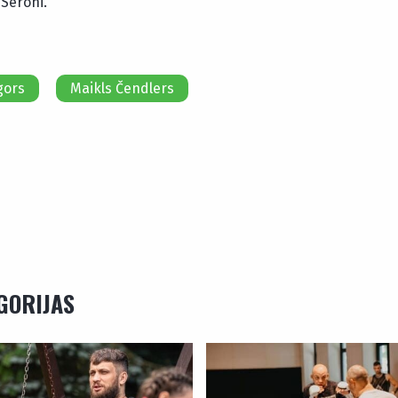
 Seroni.
gors
Maikls Čendlers
EGORIJAS