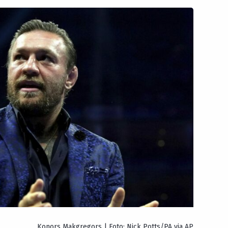
Konors Makgregors | Foto: Nick Potts/PA via AP