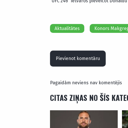
“UFC 246” ietvaros pieveicot Donaldu
Aktualitātes
Konors Makgre
Pievienot komentāru
Pagaidām neviens nav komentējis
CITAS ZIŅAS NO ŠĪS KAT