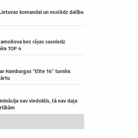
 Lietuvas komandai un noslēdz dalību
Samoilova bez cīņas sasniedz
nīra TOP 4
ar Hamburgas “Elite 16” turnīra
kārtu
minācija nav viedoklis, tā nav daļa
ērtībām