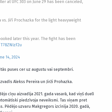
ler at UFC 303 on June 29 has been canceled,
 vs. Jiří Prochazka for the light heavyweight
ooked later this year. The fight has been
m/T78ZNIzF2u
ne 14, 2024
ītās puses cer uz augustu vai septembri.
zvadīs Alekss Pereira un Jirži Prohazka.
jo cīņu aizvadīja 2021. gada vasarā, kad viņš duelī
utomātiski piedzīvoja neveiksmi. Tas viņam pret
as. Pēdējo uzvaru Makgregors izcīnīja 2020. gadā,