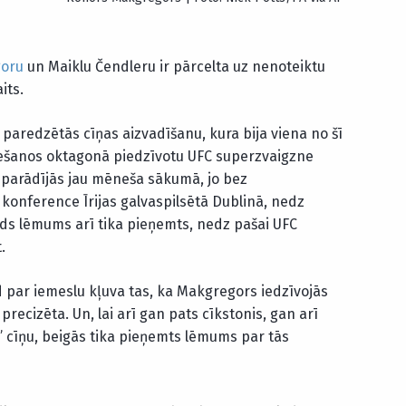
oru
un Maiklu Čendleru ir pārcelta uz nenoteiktu
its.
ā paredzētās cīņas aizvadīšanu, kura bija viena no šī
riešanos oktagonā piedzīvotu UFC superzvaigzne
 parādījās jau mēneša sākumā, jo bez
konference Īrijas galvaspilsētā Dublinā, nedz
āds lēmums arī tika pieņemts, nedz pašai UFC
.
ad par iemeslu kļuva tas, ka Makgregors iedzīvojās
recizēta. Un, lai arī gan pats cīkstonis, gan arī
u” cīņu, beigās tika pieņemts lēmums par tās