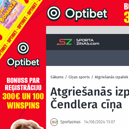
Sākums
/
Cīņas sports
/
Atgriešanās izpaliek
Atgriešanās iz
Čendlera cīņa
Sportazinas
14/06/2024 13:07