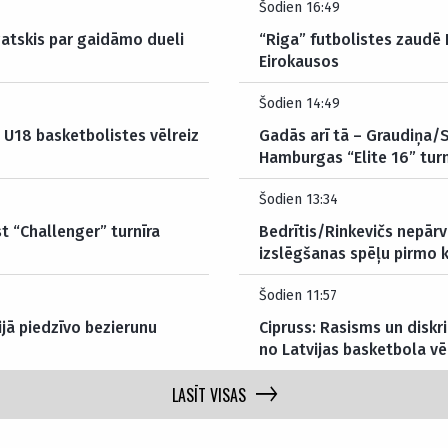
Šodien 16:49
atskis par gaidāmo dueli
“Riga” futbolistes zaudē
Eirokausos
Šodien 14:49
 U18 basketbolistes vēlreiz
Gadās arī tā – Graudiņa/
Hamburgas “Elite 16” tur
Šodien 13:34
 “Challenger” turnīra
Bedrītis/Rinkevičs nepārv
izslēgšanas spēļu pirmo 
Šodien 11:57
ijā piedzīvo bezierunu
Cipruss: Rasisms un diskri
no Latvijas basketbola v
LASĪT VISAS