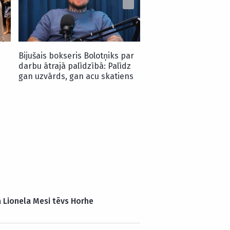
otrajā raundā nokautē
Prengu
Bijušais bokseris Bolotņiks par
darbu ātrajā palīdzībā: Palīdz
gan uzvārds, gan acu skatiens
ā Lionela Mesi tēvs Horhe