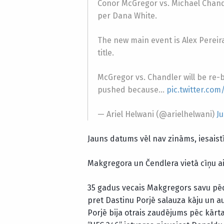
Conor McGregor vs. Michael Chand
per Dana White.
The new main event is Alex Pereira
title.
McGregor vs. Chandler will be re-b
pushed because…
pic.twitter.co
— Ariel Helwani (@arielhelwani)
Ju
Jauns datums vēl nav zināms, iesaist
Makgregora un Čendlera vietā cīņu ai
35 gadus vecais Makgregors savu pēdē
pret Dastinu Porjē salauza kāju un a
Porjē bija otrais zaudējums pēc kārt