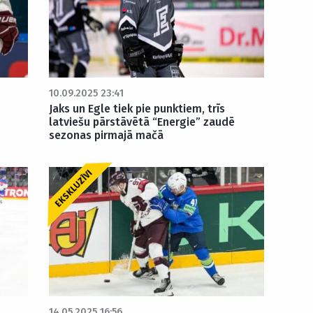
10.09.2025 23:41
Jaks un Egle tiek pie punktiem, trīs
latviešu pārstāvētā “Energie” zaudē
sezonas pirmajā mačā
EKSKLUZĪVI
14.05.2025 16:56