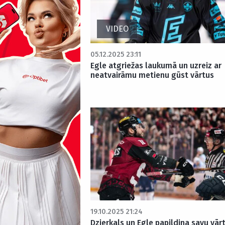
VIDEO
05.12.2025 23:11
Egle atgriežas laukumā un uzreiz ar
neatvairāmu metienu gūst vārtus
19.10.2025 21:24
Dzierkals un Egle papildina savu vār