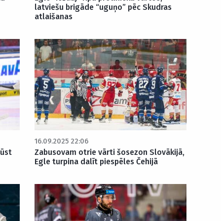
latviešu brigāde “uguņo” pēc Skudras
atlaišanas
16.09.2025 22:06
gūst
Zabusovam otrie vārti šosezon Slovākijā,
Egle turpina dalīt piespēles Čehijā