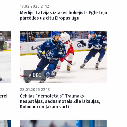
17.02.2025 21:12
Medijs: Latvijas izlases hokejists Egle teju
pārcēlies uz citu Eiropas līgu
VIDEO
28.01.2025 22:13
erei,
Čehijas “demolētājs” Tralmaks
neapstājas, sadusmotais Zīle izkaujas,
Rubīnam un Jakam vārti