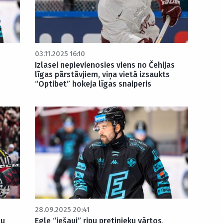
03.11.2025 16:10
Izlasei nepievienosies viens no Čehijas
līgas pārstāvjiem, viņa vietā izsaukts
“Optibet” hokeja līgas snaiperis
28.09.2025 20:41
tu
Egle “iešauj” ripu pretinieku vārtos,