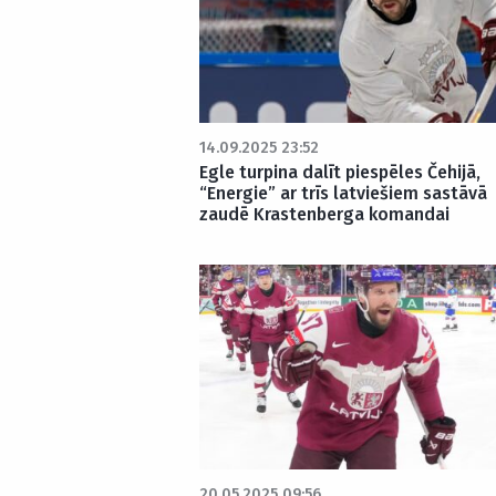
14.09.2025 23:52
Egle turpina dalīt piespēles Čehijā,
“Energie” ar trīs latviešiem sastāvā
zaudē Krastenberga komandai
20.05.2025 09:56