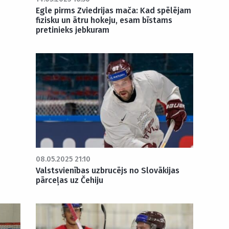
Egle pirms Zviedrijas mača: Kad spēlējam
fizisku un ātru hokeju, esam bīstams
pretinieks jebkuram
08.05.2025 21:10
Valstsvienības uzbrucējs no Slovākijas
pārceļas uz Čehiju