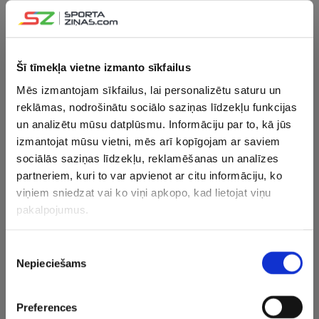
29.01.2025 10:34
“Blue Jackets” aizsargs slavē
Merzļikinu un atzīmē viņa šīs sezonas
līdera lomu
Šī tīmekļa vietne izmanto sīkfailus
Mēs izmantojam sīkfailus, lai personalizētu saturu un
25.12.2024 11:24
reklāmas, nodrošinātu sociālo saziņas līdzekļu funkcijas
“Blue Jackets” aizsargs par Laines
vārdiem: Ceru, ka viņam viss ir kārtībā
un analizētu mūsu datplūsmu. Informāciju par to, kā jūs
izmantojat mūsu vietni, mēs arī kopīgojam ar saviem
sociālās saziņas līdzekļu, reklamēšanas un analīzes
partneriem, kuri to var apvienot ar citu informāciju, ko
20.12.2024 11:46
“Tas mums dod lielu pārliecību” –
viņiem sniedzat vai ko viņi apkopo, kad lietojat viņu
Merzļikina sniegums raisa sajūsmu
pakalpojumus.
“Blue Jackets” komandā
Piekrišanas
11.12.2024 08:53
Nepieciešams
izvēle
“Blue Jackets” aizsargs komentē
neveiksmi: Saņēmām to, ko esam
pelnījuši
Preferences