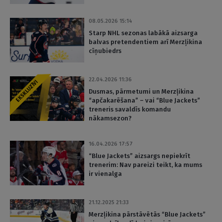
08.05.2026 15:14
Starp NHL sezonas labākā aizsarga
balvas pretendentiem arī Merzļikina
cīņubiedrs
22.04.2026 11:36
EKSKLUZĪVI
Dusmas, pārmetumi un Merzļikina
“apčakarēšana” – vai “Blue Jackets”
treneris savaldīs komandu
nākamsezon?
16.04.2026 17:57
“Blue Jackets” aizsargs nepiekrīt
trenerim: Nav pareizi teikt, ka mums
ir vienalga
21.12.2025 21:33
Merzļikina pārstāvētās “Blue Jackets”