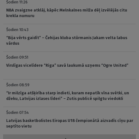
Šodien 11:26
NBA zvaigzne atklāj, kāpēc Melnkalnes milža dēļ izvēlējās citu
krekla numuru
Šodien 10:43
“Bija vērts gaidīt” – Čehijas kluba stūrmanis Jakam velta labus
vārdus
Šodien 09:51
Virslīgas vicelīdere “Riga” savā laukumā uzņems “Ogre United”
Šodien 08:59
“Ir milzīga atšķirība starp indieti, kuram nepatīk vīna svētki, un
džeku, Latvijas izlases līderi” – Zutis publicē spilgtu viedokli
Šodien 07:54
Latvijas basketbolistes Eiropas U18 čempionātā aizvadīs cīņu par
septīto vietu