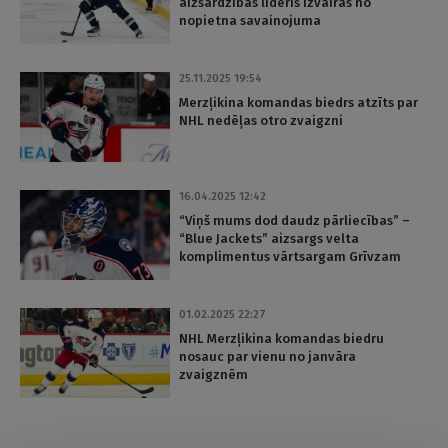
aizsardzības līderis izvairās no
nopietna savainojuma
25.11.2025 19:54
Merzļikina komandas biedrs atzīts par
NHL nedēļas otro zvaigzni
16.04.2025 12:42
“Viņš mums dod daudz pārliecības” –
“Blue Jackets” aizsargs velta
komplimentus vārtsargam Grīvzam
01.02.2025 22:27
NHL Merzļikina komandas biedru
nosauc par vienu no janvāra
zvaigznēm