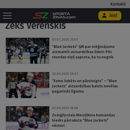
Kontakti
Sākums
/
Birka "Zeks Verenskis"
Ieiet
Zeks Verenskis
03.07.2026 21:07
“Blue Jackets” ĢM par mēģinājumu
aizmainīt aizsardzības līderi: Pēc
stundas viņš saprata, ka to negrib
30.06.2026 20:57
“Esmu šokēts un pārsteigts” – “Blue
Jackets” aizsardzības balsts nevēlas
pagarināt līgumu
02.06.2026 18:58
Zvaigžņotais Merzļikina komandas
biedrs pārraksta “Blue Jackets”
vēsturi