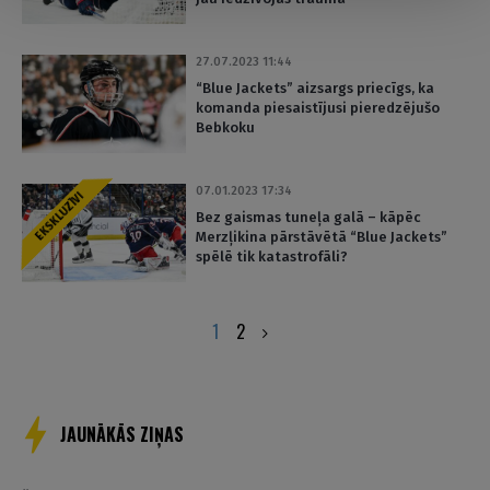
27.07.2023 11:44
“Blue Jackets” aizsargs priecīgs, ka
komanda piesaistījusi pieredzējušo
Bebkoku
07.01.2023 17:34
EKSKLUZĪVI
Bez gaismas tuneļa galā – kāpēc
Merzļikina pārstāvētā “Blue Jackets”
spēlē tik katastrofāli?
Posts
1
2
pagination
JAUNĀKĀS ZIŅAS