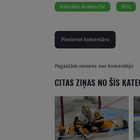
Kolorādo Avalanche
NHL
Pievienot komentāru
Pagaidām neviens nav komentējis
CITAS ZIŅAS NO ŠĪS KAT