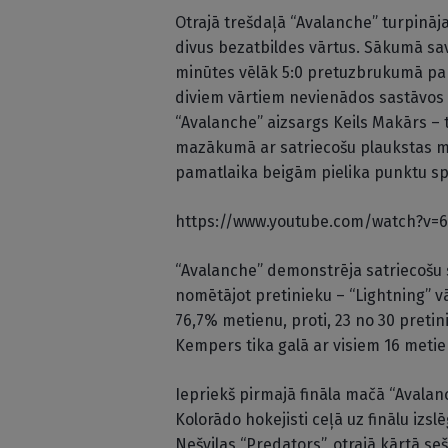
Otrajā trešdaļā “Avalanche” turpinā
divus bezatbildes vārtus. Sākumā sav
minūtes vēlāk 5:0 pretuzbrukumā pa
diviem vārtiem nevienādos sastāvos
“Avalanche” aizsargs Keils Makārs – 
mazākumā ar satriecošu plaukstas m
pamatlaika beigām pielika punktu spē
https://www.youtube.com/watch?v=
“Avalanche” demonstrēja satriecošu
nomētājot pretinieku – “Lightning” vā
76,7% metienu, proti, 23 no 30 pretin
Kempers tika galā ar visiem 16 meti
Iepriekš pirmajā fināla mačā “Avalanc
Kolorādo hokejisti ceļā uz finālu izs
Nešvilas “Predators”, otrajā kārtā seš