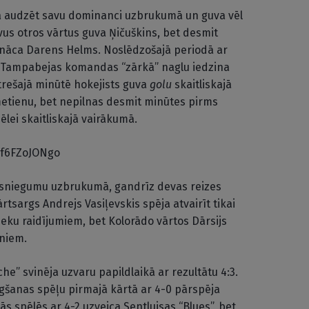
ja audzēt savu dominanci uzbrukumā un guva vēl
us otros vārtus guva Ņičuškins, bet desmit
nāca Darens Helms. Noslēdzošajā periodā ar
 Tampabejas komandas “zārkā” naglu iedzina
trešajā minūtē hokejists guva
golu
skaitliskajā
etienu, bet nepilnas desmit minūtes pirms
lei skaitliskajā vairākumā.
6f6FZoJONgo
 sniegumu uzbrukumā, gandrīz devas reizes
rtsargs Andrejs Vasiļevskis spēja atvairīt tikai
ieku raidījumiem, bet Kolorādo vārtos Dārsijs
eniem.
he” svinēja uzvaru papildlaikā ar rezultātu 4:3.
lēgšanas spēļu pirmajā kārtā ar 4-0 pārspēja
ās spēlēs ar 4-2 uzveica Sentluisas “Blues”, bet