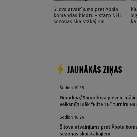
Šilova atvairījums pret Ābola
Klu
komandas biedru – starp NHL
le
sezonas skaistākajiem
ka
JAUNĀKĀS ZIŅAS
Šodien 19:58
Graudiņa/Samoilova pieveic mājini
veiksmīgi sāk “Elite 16” turnīru H
Šodien 18:24
Šilova atvairījums pret Ābola kom
sezonas skaistākajiem