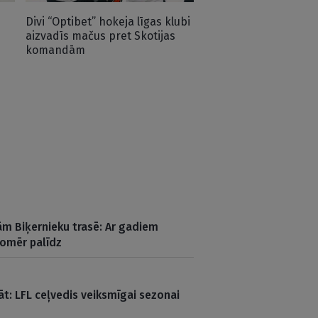
Divi “Optibet” hokeja līgas klubi
aizvadīs mačus pret Skotijas
komandām
m Biķernieku trasē: Ar gadiem
tomēr palīdz
āt: LFL ceļvedis veiksmīgai sezonai