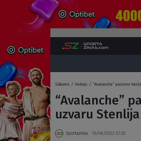
Sākums
/
Hokejs
/
“Avalanche” pazemo Vasiļev
“Avalanche” pa
uzvaru Stenlija
Sportazinas
19/06/2022 07:20