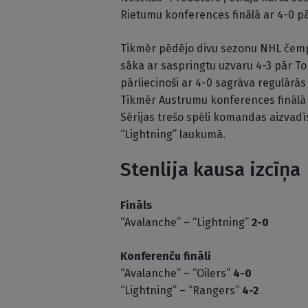
Rietumu konferences finālā ar 4-0 p
Tikmēr pēdējo divu sezonu NHL čempi
sāka ar saspringtu uzvaru 4-3 pār Tor
pārliecinoši ar 4-0 sagrāva regulārā
Tikmēr Austrumu konferences finālā “
Sērijas trešo spēli komandas aizvadīs 
“Lightning” laukumā.
Stenlija kausa izcīņa
Fināls
“Avalanche” – “Lightning”
2-0
Konferenču fināli
“Avalanche” – “Oilers”
4-0
“Lightning” – “Rangers”
4-2