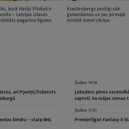
bs, kurā Harijs Vītoliņš ir
Krastenbergs jaudīgi sāk
ģenda – Latvijas izlases
gatavošanos un jau pirmajā
ndidāts pagarina līgumu
minūtē iemet vārtus
Šodien 19:18
eces, arī Pļaviņš/Fokerots
Ļebedevs pirms sacensībā
amburgā
saproti, ka mājas sienas 
Šodien 17:51
andas biedru – starp NHL
Premjerlīgas Fantasy ir kl