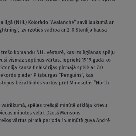
ja līgā (NHL) Kolorādo “Avalanche” savā laukumā ar
htning”, izvirzoties vadībā ar 2-0 Stenlija kausa
ar trešo komandu NHL vēsturē, kas izslēgšanas spēļu
uvusi vismaz septiņus vārtus. Iepriekš 1919.gadā ko
Stenlija kausa finālsērijas pirmajā spēlē ar 7:0
rekords pieder Pitsburgas “Penguins”, kas
astoņus bezatbildes vārtus pret Minesotas “North
jā vairākumā, spēles trešajā minūtē atklāja krievu
u piecas minūtes vēlāk Džosš Mensons
rešos vārtus pirmā perioda 14.minūtē guva Andrē