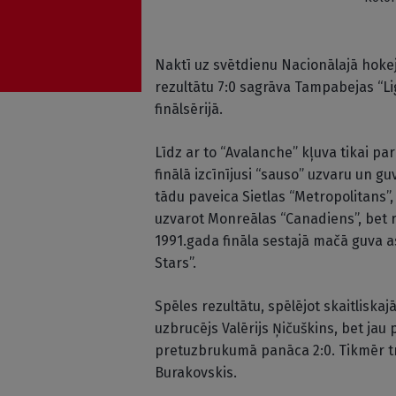
Naktī uz svētdienu Nacionālajā hoke
rezultātu 7:0 sagrāva Tampabejas “Lig
finālsērijā.
Līdz ar to “Avalanche” kļuva tikai p
finālā izcīnījusi “sauso” uzvaru un g
tādu paveica Sietlas “Metropolitans”, 
uzvarot Monreālas “Canadiens”, bet 
1991.gada fināla sestajā mačā guva 
Stars”.
Spēles rezultātu, spēlējot skaitliska
uzbrucējs Valērijs Ņičuškins, bet ja
pretuzbrukumā panāca 2:0. Tikmēr t
Burakovskis.