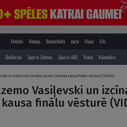
Futbols
Hokejs
Basketbols
Auto
Cīņas
Citi
Ekskluzīvi
Sporta Likmes
Sporta ABC
Video
Kalendārs
ski un izcīna otru lielāko uzvaru Stenlija kausa finālu vēsturē (VIDEO)
zemo Vasiļevski un izcīna
 kausa finālu vēsturē (V