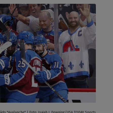
ādo "Avalanche" | Foto: Isaiah J. Downing/USA TODAY Sports