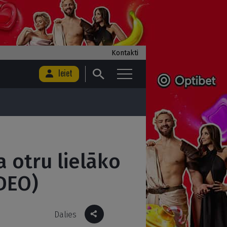
Kontakti
Ieiet
 otru lielāko
IDEO)
Dalies