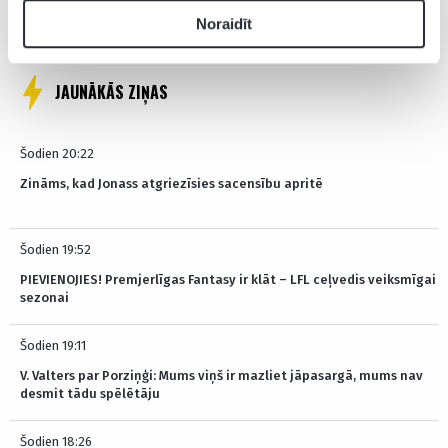
Pagaidām neviens nav komentējis
Noraidīt
JAUNĀKĀS ZIŅAS
Šodien 20:22
Zināms, kad Jonass atgriezīsies sacensību apritē
Šodien 19:52
PIEVIENOJIES! Premjerlīgas Fantasy ir klāt – LFL ceļvedis veiksmīgai
sezonai
Šodien 19:11
V. Valters par Porziņģi: Mums viņš ir mazliet jāpasargā, mums nav
desmit tādu spēlētāju
Šodien 18:26