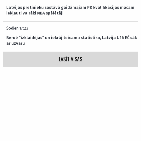
Latvijas pretinieku sastāvā gaidāmajam PK kvalifikācijas mačam
iekļauti vairāki NBA spēlētāji
Šodien 17:23
Beruē “izklaidējas” un iekrāj teicamu statistiku, Latvija U16 EČ sāk
ar uzvaru
LASĪT VISAS