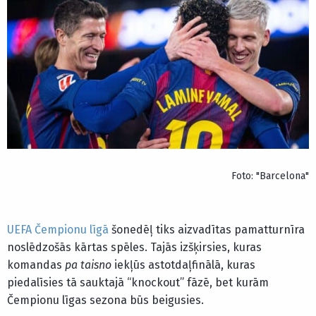
Foto: "Barcelona"
UEFA Čempionu līgā
šonedēļ tiks aizvadītas pamatturnīra
noslēdzošās kārtas spēles. Tajās izšķirsies, kuras
komandas
pa taisno
iekļūs astotdaļfinālā, kuras
piedalīsies tā sauktajā “knockout” fāzē, bet kurām
Čempionu līgas sezona būs beigusies.