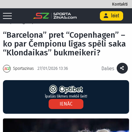
Kontakti
Ieiet
Sākums
/
Ekskluzīvi
/
Blogi
/
“Barcelona” pret “Copenhagen” – ko par
Čempionu līgas spēli saka “Klondaikas” bukmeikeri?
“Barcelona” pret “Copenhagen” –
ko par Čempionu līgas spēli saka
“Klondaikas” bukmeikeri?
Dalies
Sportazinas
27/01/2026 13:36
Īpašās likmes meklē šeit!
IENĀC