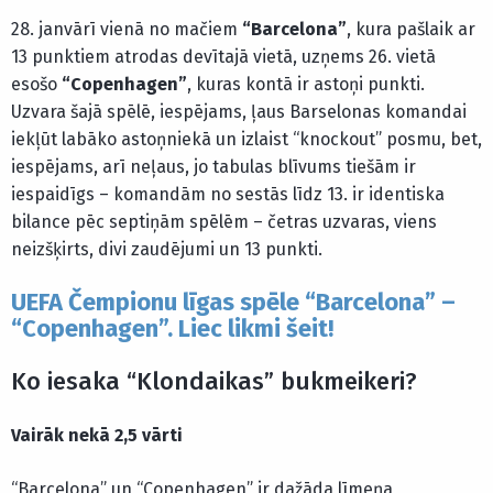
28. janvārī vienā no mačiem
“Barcelona”
, kura pašlaik ar
13 punktiem atrodas devītajā vietā, uzņems 26. vietā
esošo
“Copenhagen”
, kuras kontā ir astoņi punkti.
Uzvara šajā spēlē, iespējams, ļaus Barselonas komandai
iekļūt labāko astoņniekā un izlaist “knockout” posmu, bet,
iespējams, arī neļaus, jo tabulas blīvums tiešām ir
iespaidīgs – komandām no sestās līdz 13. ir identiska
bilance pēc septiņām spēlēm – četras uzvaras, viens
neizšķirts, divi zaudējumi un 13 punkti.
UEFA Čempionu līgas spēle “Barcelona” –
“Copenhagen”. Liec likmi šeit!
Ko iesaka “Klondaikas” bukmeikeri?
Vairāk nekā 2,5 vārti
“Barcelona” un “Copenhagen” ir dažāda līmeņa