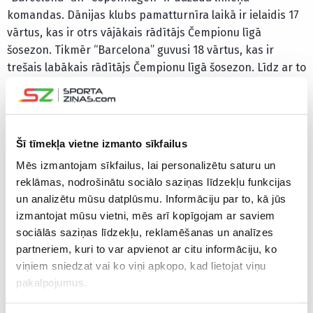
komandas. Dānijas klubs pamatturnīra laikā ir ielaidis 17
vārtus, kas ir otrs vājākais rādītājs Čempionu līgā
šosezon. Tikmēr “Barcelona” guvusi 18 vārtus, kas ir
trešais labākais rādītājs Čempionu līgā šosezon. Līdz ar to
paredzams, ka “Barcelona” uzvara būs ar lielu vārtu
starpību.
Nepalaid garām iespēju un dodies veikt likmes!
Šī tīmekļa vietne izmanto sīkfailus
Iepazīsties ar šo un citiem “Klondaika”
Mēs izmantojam sīkfailus, lai personalizētu saturu un
piedāvājumiem
ŠEIT
!
reklāmas, nodrošinātu sociālo saziņas līdzekļu funkcijas
un analizētu mūsu datplūsmu. Informāciju par to, kā jūs
CITAS ZIŅAS NO ŠĪS KATEGORIJAS
izmantojat mūsu vietni, mēs arī kopīgojam ar saviem
sociālās saziņas līdzekļu, reklamēšanas un analīzes
partneriem, kuri to var apvienot ar citu informāciju, ko
viņiem sniedzat vai ko viņi apkopo, kad lietojat viņu
pakalpojumus.