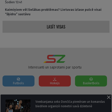
Šodien 13:41
Kaimiņiem vēl lielākas problēmas? Lietuvas izlase pulcē visai
“šķidru” sastāvu
LASĪT VISAS
Interesanti un saprotami par sportu
Futbols
Hokejs
Basketbols
Par mums
Reklāmas Parametri
Kontakti
Vembanjama seko Dončiča piemēram un komandas
biedriem organizē nometni savā dzimtenē