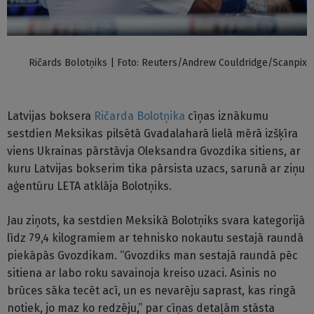
Ričards Bolotņiks | Foto: Reuters/Andrew Couldridge/Scanpix
Latvijas boksera
Ričarda Bolotņika
cīņas iznākumu
sestdien Meksikas pilsētā Gvadalaharā lielā mērā izšķīra
viens Ukrainas pārstāvja Oleksandra Gvozdika sitiens, ar
kuru Latvijas bokserim tika pārsista uzacs, sarunā ar ziņu
aģentūru LETA atklāja Bolotņiks.
Jau ziņots, ka sestdien Meksikā Bolotņiks svara kategorijā
līdz 79,4 kilogramiem ar tehnisko nokautu sestajā raundā
piekāpās Gvozdikam. “Gvozdiks man sestajā raundā pēc
sitiena ar labo roku savainoja kreiso uzaci. Asinis no
brūces sāka tecēt acī, un es nevarēju saprast, kas ringā
notiek, jo maz ko redzēju,” par cīņas detaļām stāsta