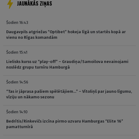
JAUNĀKĀS ZIŅAS
Šodien 16:43
Daugavpils atgriežas “Optibet” hokeja līgā un startēs kopā ar
vienu no Rīgas komandām
Šodien 15:41
Lielisks kurss uz “play-off” – Graudiņa/Samoilova nevainojami
noslēdz grupu turnīru Hamburgā
Šodien 14:56
“Tas ir jāprasa pašiem spēlētājiem…” – Vītoliņš par jauno līgumu,
vīziju un nākamo sezonu
Šodien 14:10
Bedrītis/Rinkevičs izcīna pirmo uzvaru Hamburgas “Elite 16”
pamatturnīrā