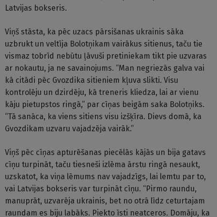
Latvijas bokseris.
Viņš stāsta, ka pēc uzacs pārsišanas ukrainis sāka
uzbrukt un veltīja Bolotņikam vairākus sitienus, taču tie
vismaz tobrīd nebūtu ļāvuši pretiniekam tikt pie uzvaras
ar nokautu, ja ne savainojums. “Man negriezās galva vai
kā citādi pēc Gvozdika sitieniem kļuva slikti. Visu
kontrolēju un dzirdēju, kā treneris kliedza, lai ar vienu
kāju pietupstos ringā,” par cīņas beigām saka Bolotņiks.
“Tā sanāca, ka viens sitiens visu izšķīra. Dievs domā, ka
Gvozdikam uzvaru vajadzēja vairāk.”
Viņš pēc cīņas apturēšanas piecēlās kājās un bija gatavs
cīņu turpināt, taču tiesneši izlēma ārstu ringā nesaukt,
uzskatot, ka viņa lēmums nav vajadzīgs, lai lemtu par to,
vai Latvijas bokseris var turpināt cīņu. “Pirmo raundu,
manuprāt, uzvarēja ukrainis, bet no otrā līdz ceturtajam
raundam es biju labāks. Piekto īsti neatceros. Domāju, ka