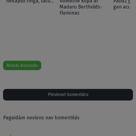
nekāpšu ringā, taču…
nometne kopā ar
Palīdz ga
Madaru Bertholds-
gan acu s
Fleminas
Ričards Bolotņiks
Pievienot komentāru
Pagaidām neviens nav komentējis