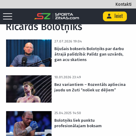
Kontakti
Sākums
/
Birka "Ričards Bolotņiks"
Ieiet
Ričards Bolotņiks
27.07.2026 19:04
Bijušais bokseris Bolotņiks par darbu
ātrajā palīdzībā: Palīdz gan uzvārds,
gan acu skatiens
10.01.2026 23:49
Bez variantiem – Rozentāls apliecina
jaudu un Zuti “noliek uz dēļiem”
25.04.2025 14:50
Bolotņiks liek punktu
profesionālajam boksam