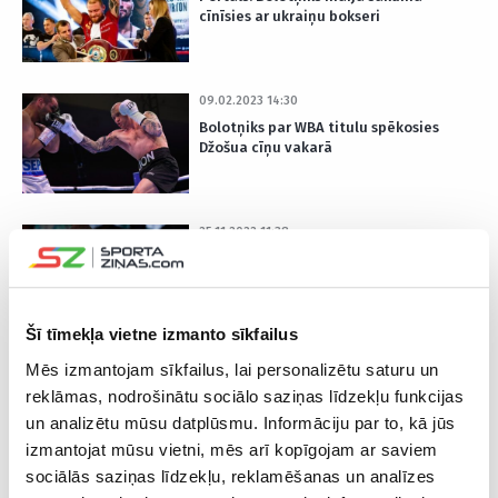
cīnīsies ar ukraiņu bokseri
09.02.2023 14:30
Bolotņiks par WBA titulu spēkosies
Džošua cīņu vakarā
25.11.2022 11:38
Pretinieka slimības dēļ Bolotņiks
neaizvadīs cīņu par WBA
starptautiskā čempiona jostu
Šī tīmekļa vietne izmanto sīkfailus
21.10.2022 20:04
Mēs izmantojam sīkfailus, lai personalizētu saturu un
Bolotņiks nākamajā mēnesī aizvadīs
reklāmas, nodrošinātu sociālo saziņas līdzekļu funkcijas
cīņu par WBA starptautiskā čempiona
un analizētu mūsu datplūsmu. Informāciju par to, kā jūs
jostu
izmantojat mūsu vietni, mēs arī kopīgojam ar saviem
sociālās saziņas līdzekļu, reklamēšanas un analīzes
04.05.2022 14:35