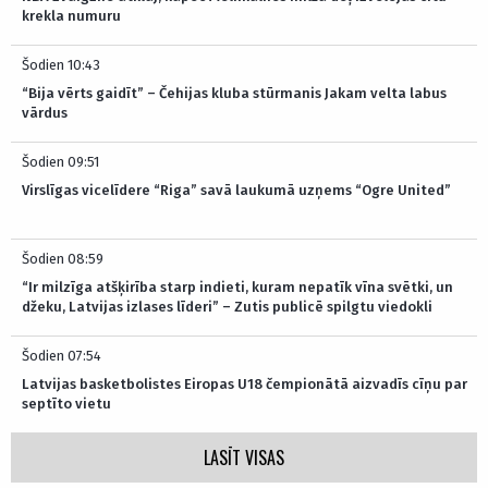
krekla numuru
Šodien 10:43
“Bija vērts gaidīt” – Čehijas kluba stūrmanis Jakam velta labus
vārdus
Šodien 09:51
Virslīgas vicelīdere “Riga” savā laukumā uzņems “Ogre United”
Šodien 08:59
“Ir milzīga atšķirība starp indieti, kuram nepatīk vīna svētki, un
džeku, Latvijas izlases līderi” – Zutis publicē spilgtu viedokli
Šodien 07:54
Latvijas basketbolistes Eiropas U18 čempionātā aizvadīs cīņu par
septīto vietu
LASĪT VISAS