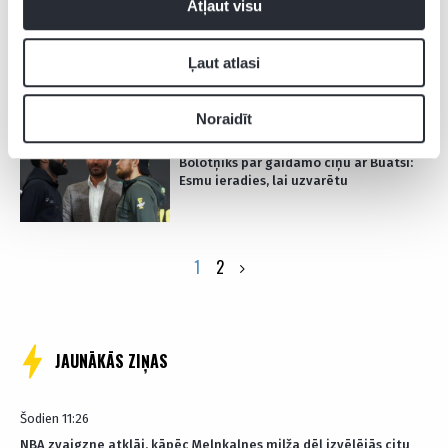
Atļaut visu
13.08.2021 18:42
Notikusi Bolotņika un Lielbritānijas
Ļaut atlasi
pārstāvja Buatsi svēršanās procedūra
pirms cīņas
Noraidīt
12.08.2021 18:47
Bolotņiks par gaidāmo cīņu ar Buatsi:
Esmu ieradies, lai uzvarētu
Posts
1
2
pagination
JAUNĀKĀS ZIŅAS
Šodien 11:26
NBA zvaigzne atklāj, kāpēc Melnkalnes milža dēļ izvēlējās citu