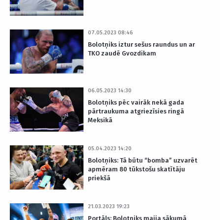
07.05.2023 08:46
Bolotņiks iztur sešus raundus un ar
TKO zaudē Gvozdikam
06.05.2023 14:30
Bolotņiks pēc vairāk nekā gada
pārtraukuma atgriezīsies ringā
Meksikā
05.04.2023 14:20
Bolotņiks: Tā būtu “bomba” uzvarēt
apmēram 80 tūkstošu skatītāju
priekšā
21.03.2023 19:23
Portāls: Bolotņiks maija sākumā