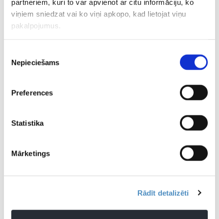
partneriem, kuri to var apvienot ar citu informāciju, ko
EKSKLUZĪVI
Latvijas sportistu aprīļa spēka rangs
viņiem sniedzat vai ko viņi apkopo, kad lietojat viņu
pakalpojumus.
Piekrišanas
01.04.2022 21:52
Nepieciešams
izvēle
Bolotņiks pēc punktiem uzveic Sepu,
sagādājot pretiniekam pirmo karjeras
zaudējumu
Preferences
15.08.2021 08:12
Statistika
Lielbritānijas bokseris Buatsi 11.
raundā nokautē Bolotņiku (VIDEO)
Mārketings
14.08.2021 08:43
Bolotņiks aizvadīs cīņu par WBA
Starptautiskā čempiona jostu
Rādīt detalizēti