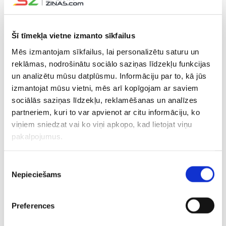
jeb teroristu pusē prasmīgāka izrādījās “FaZe Clan” arī
šoreiz vinnējot par trīs raundiem vairāk nekā Francijas
Šī tīmekļa vietne izmanto sīkfailus
komanda. Abos puslaikos uzkrātais deficīts “Vitality” bija
par lielu un neļāva atspēlēties, kas nozīmēja, ka “broky”
Mēs izmantojam sīkfailus, lai personalizētu saturu un
pārstāvētā vienība varēja svinēt gana pārliecinošu uzvaru
reklāmas, nodrošinātu sociālo saziņas līdzekļu funkcijas
ar rezultātu 16:10 un iekļūšanu “Spring Groups 2022”
un analizētu mūsu datplūsmu. Informāciju par to, kā jūs
lielajā finālā, kas norisināsies 5. februārī. Spēles
izmantojat mūsu vietni, mēs arī kopīgojam ar saviem
kopvērtējumā latvietis bija otrais labākais savā komandā
sociālās saziņas līdzekļu, reklamēšanas un analīzes
ar 21 “killu”, atpaliekot vien no “ropz”, kurš bija labākais
partneriem, kuri to var apvienot ar citu informāciju, ko
viņiem sniedzat vai ko viņi apkopo, kad lietojat viņu
serverī, nošaujot pretiniekus 29 reizes. Tas viņam deva
pakalpojumus.
arī mača vērtīgākā spēlētāja godu. “Vitality” rindās ar 26
“killiem” izcēlās “ZywOo”. Sīkāka mača statistika redzama
ŠEIT
.
Piekrišanas
Nepieciešams
izvēle
No 28. janvāra līdz 6. februārim “online” formātā jeb
attālināti notiekošais “BLAST Premier” “Spring Groups
Preferences
2022” tiek izspēlēts starp trīs apakšgrupām, kurās katrā ir
pa četrām komandām. Grupu fāze norisinās pēc “Double