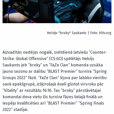
Helvijs "broky" Saukants | Foto: hltv.org
Aizvadītās nedēļas nogalē, svētdienā latviešu “Counter-
Strike: Global Offensive” (CS:GO) spēlētājs Helvijs
Saukants jeb “broky” un “FaZe Clan” komanda uzsāka
jauno sezonu ar dalību “BLAST Premier” turnīra “Spring
Groups 2022” fāzē. “FaZe Clan” kļuva par labāko vienību
savā apakšgrupā, izšķirošajā duelī gūstot virsroku pār
“Vitality” ar rezultātu 16:10. Tas “broky” pārstāvētajai
komandai deva vietu šīs turnīra fāzes lielajā finālā un
iespēju kvalificēties arī “BLAST Premier” “Spring Finals
2022” stadijai.