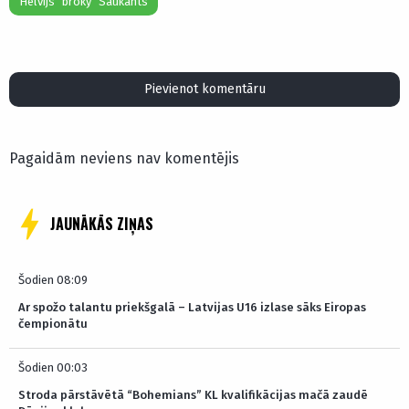
Helvijs "broky" Saukants
Pievienot komentāru
Pagaidām neviens nav komentējis
JAUNĀKĀS ZIŅAS
Šodien 08:09
Ar spožo talantu priekšgalā – Latvijas U16 izlase sāks Eiropas
čempionātu
Šodien 00:03
Stroda pārstāvētā “Bohemians” KL kvalifikācijas mačā zaudē