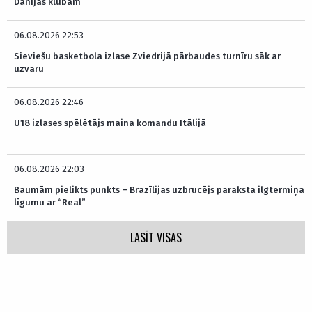
Dānijas klubam
06.08.2026 22:53
Sieviešu basketbola izlase Zviedrijā pārbaudes turnīru sāk ar
uzvaru
06.08.2026 22:46
U18 izlases spēlētājs maina komandu Itālijā
06.08.2026 22:03
Baumām pielikts punkts – Brazīlijas uzbrucējs paraksta ilgtermiņa
līgumu ar “Real”
LASĪT VISAS