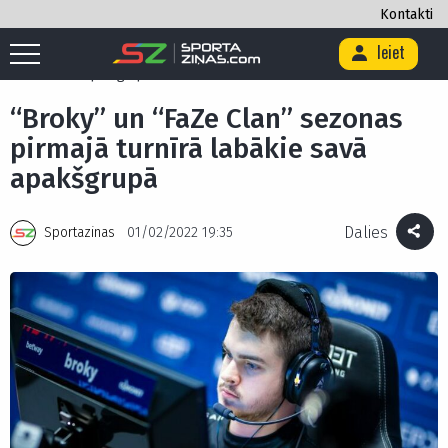
Kontakti
Ieiet
Sākums
/
E-sports
/
“Broky” un “FaZe Clan” sezonas pirmajā turnīrā
labākie savā apakšgrupā
“Broky” un “FaZe Clan” sezonas
pirmajā turnīrā labākie savā
apakšgrupā
Dalies
Sportazinas
01/02/2022 19:35