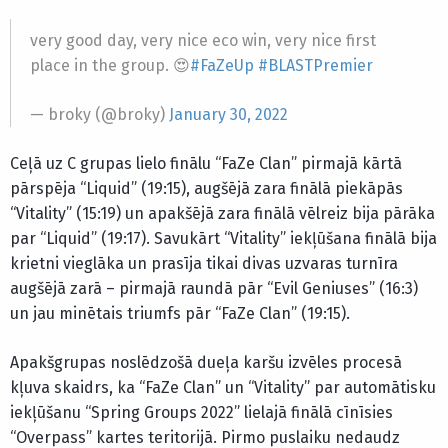
very good day, very nice eco win, very nice first
place in the group. 😍
#FaZeUp
#BLASTPremier
— broky (@broky)
January 30, 2022
Ceļā uz C grupas lielo finālu “FaZe Clan” pirmajā kārtā
pārspēja “Liquid” (19:15), augšējā zara finālā piekāpās
“Vitality” (15:19) un apakšējā zara finālā vēlreiz bija pārāka
par “Liquid” (19:17). Savukārt “Vitality” iekļūšana finālā bija
krietni vieglāka un prasīja tikai divas uzvaras turnīra
augšējā zarā – pirmajā raundā pār “Evil Geniuses” (16:3)
un jau minētais triumfs pār “FaZe Clan” (19:15).
Apakšgrupas noslēdzošā dueļa karšu izvēles procesā
kļuva skaidrs, ka “FaZe Clan” un “Vitality” par automātisku
iekļūšanu “Spring Groups 2022” lielajā finālā cīnīsies
“Overpass” kartes teritorijā. Pirmo puslaiku nedaudz