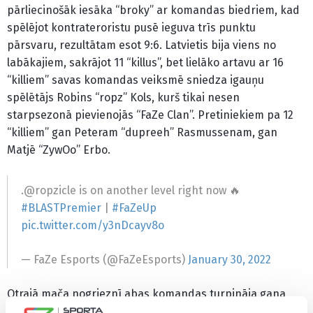
pārliecinošāk iesāka “broky” ar komandas biedriem, kad
spēlējot kontrateroristu pusē ieguva trīs punktu
pārsvaru, rezultātam esot 9:6. Latvietis bija viens no
labākajiem, sakrājot 11 “killus”, bet lielāko artavu ar 16
“killiem” savas komandas veiksmē sniedza igauņu
spēlētājs Robins “ropz” Kols, kurš tikai nesen
starpsezonā pievienojās “FaZe Clan”. Pretiniekiem pa 12
“killiem” gan Peteram “dupreeh” Rasmussenam, gan
Matjē “ZywOo” Erbo.
.@ropzicle is on another level right now 🔥
#BLASTPremier
|
#FaZeUp
pic.twitter.com/y3nDcayv8o
— FaZe Esports (@FaZeEsports)
January 30, 2022
Otrajā mača nogrieznī abas komandas turpināja gana
līdzvērtīgo sniegumu, tomēr noslēgumā arī uzbrukumā