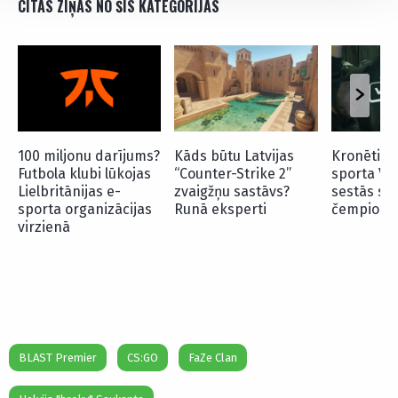
CITAS ZIŅAS NO ŠĪS KATEGORIJAS
100 miljonu darījums?
Kāds būtu Latvijas
Kronēti “O
Futbola klubi lūkojas
“Counter-Strike 2”
sporta Vir
Lielbritānijas e-
zvaigžņu sastāvs?
sestās se
sporta organizācijas
Runā eksperti
čempioni
virzienā
BLAST Premier
CS:GO
FaZe Clan