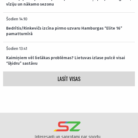
vīziju un nākamo sezonu
Šodien 14:10
Bedrītis/Rinkevičs izcīna pirmo uzvaru Hamburgas “Elite 16”
pamatturnīrā
Šodien 13:41
Kaimiņiem vēl lielākas problēmas? Lietuvas izlase pulcē visai
“šķidru” sastāvu
LASĪT VISAS
Interesanti un saprotami par sportu