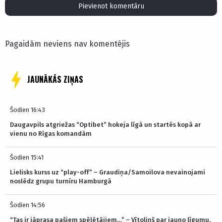
Pievienot komentāru
Pagaidām neviens nav komentējis
JAUNĀKĀS ZIŅAS
Šodien 16:43
Daugavpils atgriežas “Optibet” hokeja līgā un startēs kopā ar
vienu no Rīgas komandām
Šodien 15:41
Lielisks kurss uz “play-off” – Graudiņa/Samoilova nevainojami
noslēdz grupu turnīru Hamburgā
Šodien 14:56
“Tas ir jāprasa pašiem spēlētājiem…” – Vītoliņš par jauno līgumu,