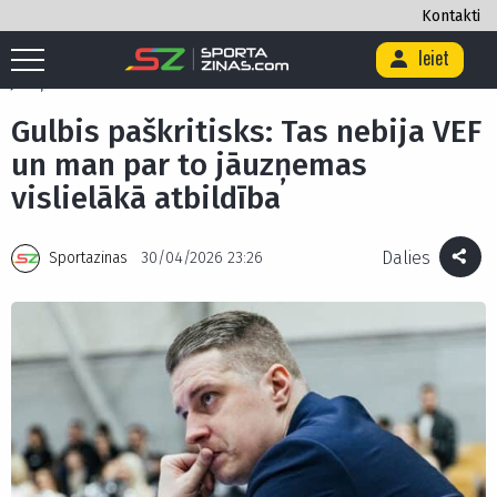
Kontakti
Ieiet
Sākums
/
Basketbols
/
Gulbis paškritisks: Tas nebija VEF un man par to
jāuzņemas vislielākā atbildība
Gulbis paškritisks: Tas nebija VEF
un man par to jāuzņemas
vislielākā atbildība
Dalies
Sportazinas
30/04/2026 23:26