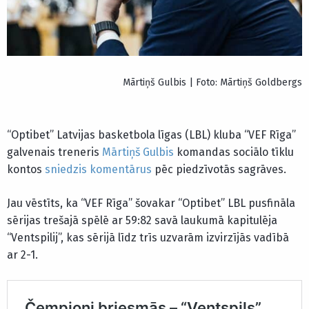
Mārtiņš Gulbis | Foto: Mārtiņš Goldbergs
“Optibet” Latvijas basketbola līgas (LBL) kluba “VEF Rīga”
galvenais treneris
Mārtiņš Gulbis
komandas sociālo tīklu
kontos
sniedzis komentārus
pēc piedzīvotās sagrāves.
Jau vēstīts, ka “VEF Rīga” šovakar “Optibet” LBL pusfināla
sērijas trešajā spēlē ar 59:82 savā laukumā kapitulēja
“Ventspilij”, kas sērijā līdz trīs uzvarām izvirzījās vadībā
ar 2-1.