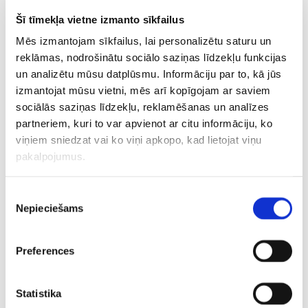
attieksmi, darbībām laukumā. Par to, kā mēs izskatāmies
Šī tīmekļa vietne izmanto sīkfailus
kā klubs,” paškritisks bija “VEF Rīga” stūrmanis Gulbis.
Mēs izmantojam sīkfailus, lai personalizētu saturu un
Sērijas ceturtā spēle norisināsies sestdien. “Mums ir 24
reklāmas, nodrošinātu sociālo saziņas līdzekļu funkcijas
stundas pārgrupēties, sagatavoties un parādīt īsto VEF
un analizētu mūsu datplūsmu. Informāciju par to, kā jūs
seju, lai censtos izdarīt lietas labāk nevis priekš kāda cita,
izmantojat mūsu vietni, mēs arī kopīgojam ar saviem
bet galvenokārt sevis un organizācijas dēļ,” uzsvēra
sociālās saziņas līdzekļu, reklamēšanas un analīzes
Gulbis.
partneriem, kuri to var apvienot ar citu informāciju, ko
viņiem sniedzat vai ko viņi apkopo, kad lietojat viņu
pakalpojumus.
“Mums ir 24h pārgrupēties, sagatavoties un parādīt
īsto VEF seju,” tā pēc otrā zaudējuma LBL
Piekrišanas
pusfinālsērijā saka Mārtiņš Gulbis.
Nepieciešams
izvēle
pic.twitter.com/kb1ViIOEAD
— VEF Rīga (@vefriga)
April 30, 2026
Preferences
CITAS ZIŅAS NO ŠĪS KATEGORIJAS
Statistika