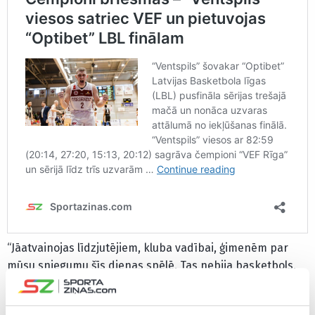
“Jāatvainojas līdzjutējiem, kluba vadībai, ģimenēm par
mūsu sniegumu šīs dienas spēlē. Tas nebija basketbols,
tas nebija VEF un, protams, ka man par to jāuzņemas
vislielākā atbildība. Es par to visu atbildu – par spēlētāju