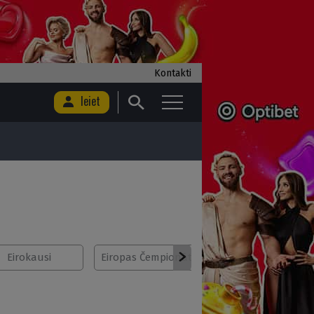
Kontakti
Ieiet
Eirokausi
Eiropas Čempionāts
ENBL