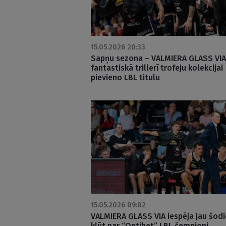
15.05.2026 20:33
Sapņu sezona – VALMIERA GLASS VIA
fantastiskā trillerī trofeju kolekcijai
pievieno LBL titulu
15.05.2026 09:02
VALMIERA GLASS VIA iespēja jau šod
kļūt par “Optibet” LBL čempioni