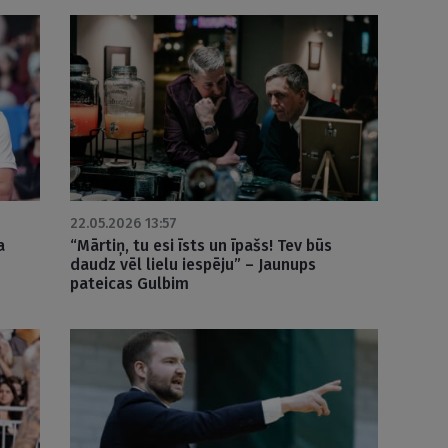
22.05.2026 13:57
a
“Mārtiņ, tu esi īsts un īpašs! Tev būs
daudz vēl lielu iespēju” – Jaunups
pateicas Gulbim