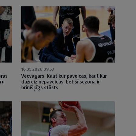
16.05.2026 09:53
eras
Vecvagars: Kaut kur paveicās, kaut kur
uru
dažreiz nepaveicās, bet šī sezona ir
brīnišķīgs stāsts