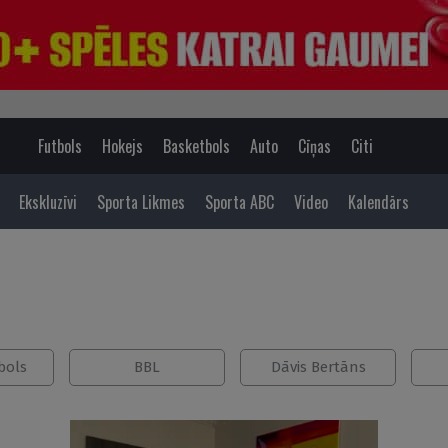
Futbols
Hokejs
Basketbols
Auto
Cīņas
Citi
Ekskluzīvi
Sporta Likmes
Sporta ABC
Video
Kalendārs
bols
BBL
Dāvis Bertāns