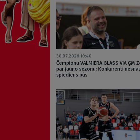
30.07.2026 10:40
Čempionu VALMIERA GLASS VIA ĢM Ze
par jauno sezonu: Konkurenti nesna
spiediens būs