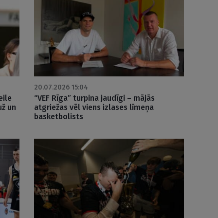
20.07.2026 15:04
ile
“VEF Rīga” turpina jaudīgi – mājās
už un
atgriežas vēl viens izlases līmeņa
basketbolists