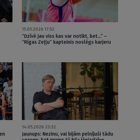
15.05.2026 17:52
“Dzīvē jau viss kas var notikt, bet…” –
“Rīgas Zeļļu” kapteinis noslēgs karjeru
14.05.2026 23:32
ien
Jaunups: Nezinu, vai bijām pelnījuši tādu
sezonu, bet mums tā bija jāpiedzīvo