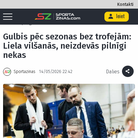
Kontakti
Ieiet
Sākums
/
Basketbols
/
Gulbis pēc sezonas bez trofejām: Liela vilšanās,
neizdevās pilnīgi nekas
Gulbis pēc sezonas bez trofejām:
Liela vilšanās, neizdevās pilnīgi
nekas
Dalies
Sportazinas
14/05/2026 22:42