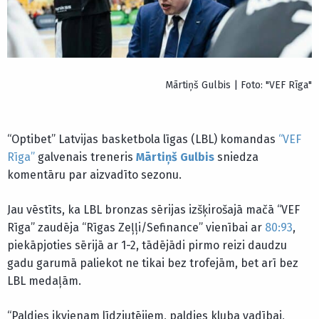
Mārtiņš Gulbis | Foto: "VEF Rīga"
“Optibet” Latvijas basketbola līgas (LBL) komandas
“VEF
Rīga”
galvenais treneris
Mārtiņš Gulbis
sniedza
komentāru par aizvadīto sezonu.
Jau vēstīts, ka LBL bronzas sērijas izšķirošajā mačā “VEF
Rīga” zaudēja “Rīgas Zeļļi/Sefinance” vienībai ar
80:93
,
piekāpjoties sērijā ar 1-2, tādējādi pirmo reizi daudzu
gadu garumā paliekot ne tikai bez trofejām, bet arī bez
LBL medaļām.
“Paldies ikvienam līdzjutējiem, paldies kluba vadībai,