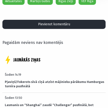
Aktualitātes
Mārtiņš Gulbis
Rīgas Zeļļi
VEF Rīga
Pievienot komentāru
Pagaidām neviens nav komentējis
JAUNĀKĀS ZIŅAS
Šodien 14:19
Pļaviņš/Fokerots sīvā cīņā atzīst mājinieku pārākumu Hamburgas
turnīra pusfinālā
Šodien 13:50
Lasmanis un “Shanghai” zaudē “Challenger” pusfinālā, bet