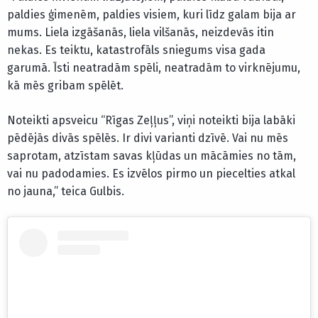
paldies ģimenēm, paldies visiem, kuri līdz galam bija ar
mums. Liela izgāšanās, liela vilšanās, neizdevās itin
nekas. Es teiktu, katastrofāls sniegums visa gada
garumā. Īsti neatradām spēli, neatradām to virknējumu,
kā mēs gribam spēlēt.
Noteikti apsveicu “Rīgas Zeļļus”, viņi noteikti bija labāki
pēdējās divās spēlēs. Ir divi varianti dzīvē. Vai nu mēs
saprotam, atzīstam savas kļūdas un mācāmies no tām,
vai nu padodamies. Es izvēlos pirmo un piecelties atkal
no jauna,” teica Gulbis.