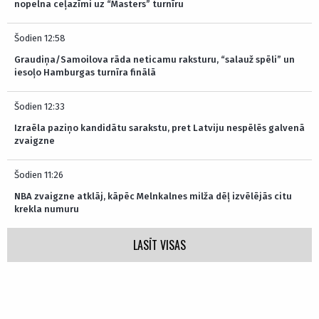
nopelna ceļazīmi uz “Masters” turnīru
Šodien 12:58
Graudiņa/Samoilova rāda neticamu raksturu, “salauž spēli” un
iesoļo Hamburgas turnīra finālā
Šodien 12:33
Izraēla paziņo kandidātu sarakstu, pret Latviju nespēlēs galvenā
zvaigzne
Šodien 11:26
NBA zvaigzne atklāj, kāpēc Melnkalnes milža dēļ izvēlējās citu
krekla numuru
LASĪT VISAS