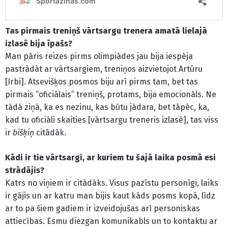
Tas pirmais treniņš vārtsargu trenera amatā lielajā
izlasē bija īpašs?
Man pāris reizes pirms olimpiādes jau bija iespēja
pastrādāt ar vārtsargiem, treniņos aizvietojot Artūru
[Irbi]. Atsevišķos posmos biju arī pirms tam, bet tas
pirmais “oficiālais” treniņš, protams, bija emocionāls. Ne
tādā ziņā, ka es nezinu, kas būtu jādara, bet tāpēc, ka,
kad tu oficiāli skaities [vārtsargu treneris izlasē], tas viss
ir
bišķiņ
citādāk.
Kādi ir tie vārtsargi, ar kuriem tu šajā laika posmā esi
strādājis?
Katrs no viņiem ir citādāks. Visus pazīstu personīgi, laiks
ir gājis un ar katru man bijis kaut kāds posms kopā, līdz
ar to pa šiem gadiem ir izveidojušas arī personiskas
attiecības. Esmu diezgan komunikabls un to kontaktu ar