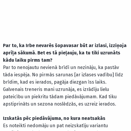
Par to, ka Irbe nevarēs šopavasar būt ar izlasi, izziņoja
aprīļa sākumā. Bet es tā pieļauju, ka tu tiki uzrunāts
kādu laiku pirms tam?
Par to nenojautu nevienā brīdī un nezināju, ka pastāv
tāda iespēja. No pirmās sarunas [ar izlases vadību] līdz
brīdim, kad es ierados, pagāja diezgan īss laiks.
Galvenais treneris mani uzrunāja, es izrādīju lielu
pateicību un piekritu tādam piedāvājumam. Kad tiku
apstiprināts un sezona noslēdzās, es uzreiz ierados.
Izskatās pēc piedāvājuma, no kura neatsakās
Es noteikti nedomāju un pat neizskatīju variantu