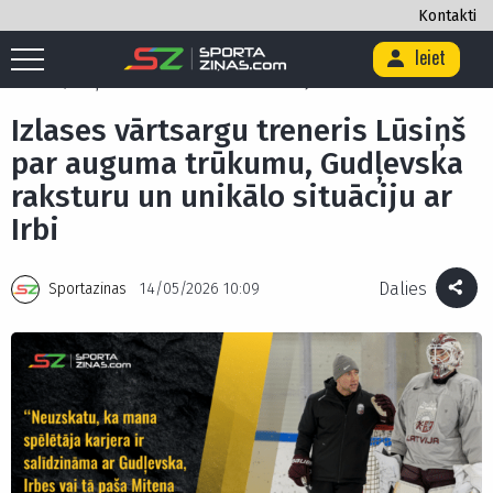
Kontakti
Ieiet
Sākums
/
Ekskluzīvi
/
Izlases vārtsargu treneris Lūsiņš par auguma
trūkumu, Gudļevska raksturu un unikālo situāciju ar Irbi
Izlases vārtsargu treneris Lūsiņš
par auguma trūkumu, Gudļevska
raksturu un unikālo situāciju ar
Irbi
Dalies
Sportazinas
14/05/2026 10:09