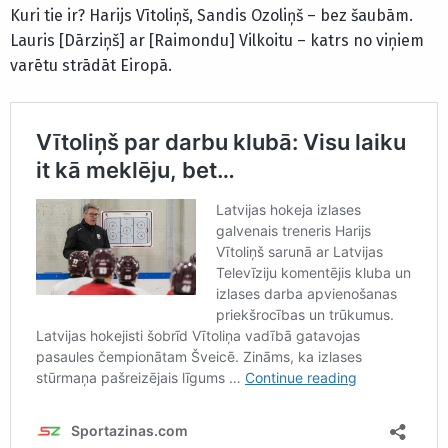
Kuri tie ir? Harijs Vītoliņš, Sandis Ozoliņš – bez šaubām.
Lauris [Dārziņš] ar [Raimondu] Vilkoitu – katrs no viņiem
varētu strādāt Eiropā.