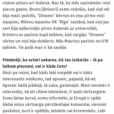
viņiem uzturu arī ikdienā. Nav tā, ka mēs sazināmies reizi
piecos gados. Bruno [Brūveri] esmu redzējis, kad viņš vēl
bija mazs puisītis, “Dinamo” bērnos es viņu pirmo reizi
iepazinu, Mitenu iepazinu HK “Rīga” sastāvā, kad viņš jau
sevi bija apliecinājis pirms došanās uz universitāti,
Kristeru es pazīstu kopš laikiem, kad sargāju “Dinamo”
vārtos un viņš bija dublieris. Nilu Mauriņu pazīstu no U18
laikiem. Tie puiši man ir kā savējie.
Pieminēji, ka uzturi sakarus. Kā tas izskatās – ik pa
laikam piezvani, vai ir kāds čats?
Reizi pa reizei, kad kāds labi nospēlē vai ir kāds
interesants notikums, tad apsveic, pajautā, kā iet.
Apsveic kādā jubilejā, tā saka, garāmejot. Mani vienmēr ir
interesējis, kā iet citiem latviešiem, it īpaši vārtsargiem.
Esmu lietas kursā, esmu informēts, ja Eiropā ir spēle
kādai mūsu vārtsarga pārstāvētajai komandai, vienmēr
paskatos, kurš ir spēlējis, latvietis vai ārzemnieks. Labi