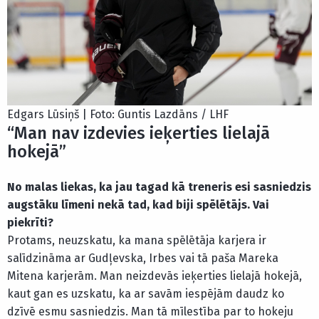
Edgars Lūsiņš | Foto: Guntis Lazdāns / LHF
“Man nav izdevies ieķerties lielajā
hokejā”
No malas liekas, ka jau tagad kā treneris esi sasniedzis
augstāku līmeni nekā tad, kad biji spēlētājs. Vai
piekrīti?
Protams, neuzskatu, ka mana spēlētāja karjera ir
salīdzināma ar Gudļevska, Irbes vai tā paša Mareka
Mitena karjerām. Man neizdevās ieķerties lielajā hokejā,
kaut gan es uzskatu, ka ar savām iespējām daudz ko
dzīvē esmu sasniedzis. Man tā mīlestība par to hokeju