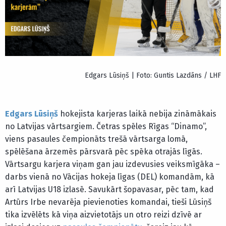
Edgars Lūsiņš | Foto: Guntis Lazdāns / LHF
Edgars Lūsiņš
hokejista karjeras laikā nebija zināmākais
no Latvijas vārtsargiem. Četras spēles Rīgas “Dinamo”,
viens pasaules čempionāts trešā vārtsarga lomā,
spēlēšana ārzemēs pārsvarā pēc spēka otrajās līgās.
Vārtsargu karjera viņam gan jau izdevusies veiksmīgāka –
darbs vienā no Vācijas hokeja līgas (DEL) komandām, kā
arī Latvijas U18 izlasē. Savukārt šopavasar, pēc tam, kad
Artūrs Irbe nevarēja pievienoties komandai, tieši Lūsiņš
tika izvēlēts kā viņa aizvietotājs un otro reizi dzīvē ar