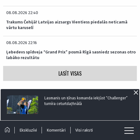
08.08.2026 22:40
Trakums Čehijā! Latvijas aizsargs Vientiess piedalās neticamā
vārtu karuselī
08.08.2026 22:16
Ļebedevs spīdveja “Grand Prix” posmā Rīgā sasniedz sezonas otro
labāko rezultātu
LASĪT VISAS
Lasmanis un Ķīnas komanda iekļūst “Challenger”
turnīra ceturtdaļfinālā
Interesanti un saprotami par sportu
Ekskluzīvi
Komentāri
Visi raksti