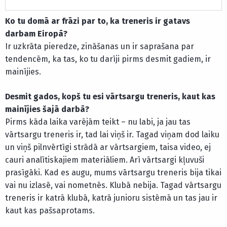
Ko tu domā ar frāzi par to, ka treneris ir gatavs
darbam Eiropā?
Ir uzkrāta pieredze, zināšanas un ir saprašana par
tendencēm, ka tas, ko tu darīji pirms desmit gadiem, ir
mainījies.
Desmit gados, kopš tu esi vārtsargu treneris, kaut kas
mainījies šajā darbā?
Pirms kāda laika varējām teikt – nu labi, ja jau tas
vārtsargu treneris ir, tad lai viņš ir. Tagad viņam dod laiku
un viņš pilnvērtīgi strādā ar vārtsargiem, taisa video, ej
cauri analītiskajiem materiāliem. Arī vārtsargi kļuvuši
prasīgāki. Kad es augu, mums vārtsargu treneris bija tikai
vai nu izlasē, vai nometnēs. Klubā nebija. Tagad vārtsargu
treneris ir katrā klubā, katrā junioru sistēmā un tas jau ir
kaut kas pašsaprotams.