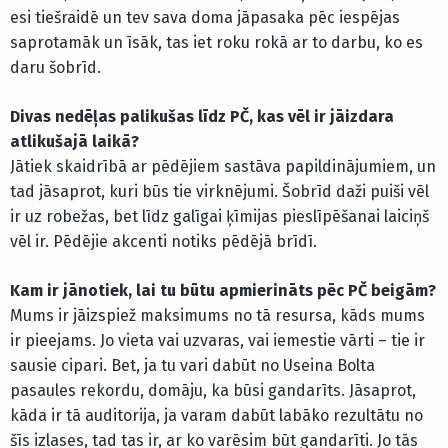
esi tiešraidē un tev sava doma jāpasaka pēc iespējas
saprotamāk un īsāk, tas iet roku rokā ar to darbu, ko es
daru šobrīd.
Divas nedēļas palikušas līdz PČ, kas vēl ir jāizdara
atlikušajā laikā?
Jātiek skaidrībā ar pēdējiem sastāva papildinājumiem, un
tad jāsaprot, kuri būs tie virknējumi. Šobrīd daži puiši vēl
ir uz robežas, bet līdz galīgai ķīmijas pieslīpēšanai laiciņš
vēl ir. Pēdējie akcenti notiks pēdējā brīdī.
Kam ir jānotiek, lai tu būtu apmierināts pēc PČ beigām?
Mums ir jāizspiež maksimums no tā resursa, kāds mums
ir pieejams. Jo vieta vai uzvaras, vai iemestie vārti – tie ir
sausie cipari. Bet, ja tu vari dabūt no Useina Bolta
pasaules rekordu, domāju, ka būsi gandarīts. Jāsaprot,
kāda ir tā auditorija, ja varam dabūt labāko rezultātu no
šīs izlases, tad tas ir, ar ko varēsim būt gandarīti. Jo tās