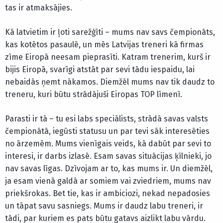
tas ir atmaksājies.
Kā latvietim ir ļoti sarežģīti – mums nav savs čempionāts,
kas kotētos pasaulē, un mēs Latvijas treneri kā firmas
zīme Eiropā neesam pieprasīti. Katram trenerim, kurš ir
bijis Eiropā, svarīgi atstāt par sevi tādu iespaidu, lai
nebaidās ņemt nākamos. Diemžēl mums nav tik daudz to
treneru, kuri būtu strādājuši Eiropas TOP līmenī.
Parasti ir tā – tu esi labs speciālists, strādā savas valsts
čempionātā, iegūsti statusu un par tevi sāk interesēties
no ārzemēm. Mums vienīgais veids, kā dabūt par sevi to
interesi, ir darbs izlasē. Esam savas situācijas ķīlnieki, jo
nav savas līgas. Dzīvojam ar to, kas mums ir. Un diemžēl,
ja esam vienā galdā ar somiem vai zviedriem, mums nav
priekšrokas. Bet tie, kas ir ambiciozi, nekad nepadosies
un tāpat savu sasniegs. Mums ir daudz labu treneri, ir
tādi, par kuriem es pats būtu gatavs aizlikt labu vārdu.