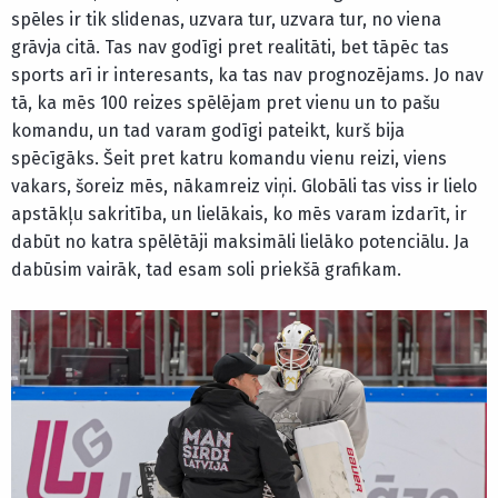
spēles ir tik slidenas, uzvara tur, uzvara tur, no viena
grāvja citā. Tas nav godīgi pret realitāti, bet tāpēc tas
sports arī ir interesants, ka tas nav prognozējams. Jo nav
tā, ka mēs 100 reizes spēlējam pret vienu un to pašu
komandu, un tad varam godīgi pateikt, kurš bija
spēcīgāks. Šeit pret katru komandu vienu reizi, viens
vakars, šoreiz mēs, nākamreiz viņi. Globāli tas viss ir lielo
apstākļu sakritība, un lielākais, ko mēs varam izdarīt, ir
dabūt no katra spēlētāji maksimāli lielāko potenciālu. Ja
dabūsim vairāk, tad esam soli priekšā grafikam.