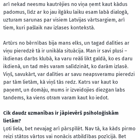
arī nekad neesmu kautrējies no viņa ņemt kaut kādus
padomus, līdz ar ko jau ilgāku laiku esam labā dialogā,
uzturam sarunas par visiem Latvijas vārtsargiem, arī
tiem, kuri pašlaik nav izlases kontekstā.
Artūrs no bērnības bija mans elks, un tagad dalīties ar
viņu pieredzē tā ir unikāla situācija. Man ir savi plusi –
ikdienas darbs klubā, ka varu reāli likt galdā, ko es daru
ikdienā, un tad mēs varam salīdzināt, ko darām izlasē.
Viņš, savukārt, var dalīties ar savu neapsveramu pieredzi
par tām lietām, kā viņš tās redz. Katrs var kaut ko
paņemt, un domāju, mums ir izveidojies diezgan labs
tandems, ka viens otram varam kaut ko iedot.
Cik daudz uzmanības ir jāpievērš psiholoģiskām
lietām?
Ļoti liela, bet nevajag arī pārspīlēt. Nav tā, ka kāds pirmo
reizi stātos vārtos vai nonācis atbildības pozīcijā. Bet