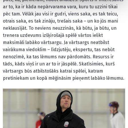
ar to, ka ir kāda nepārvarama vara, kuru tu uzzini tikai
pēc tam. Vēlāk jau visi ir gudri, viens saka, es tak teicu,
otrais saka, es tak zināju, trešais saka – un ko jūs mani
neklausījāt. To neviens neuzzinās, kā būtu, ja būtu, un
trenera uzdevums izšķirošajā spēlē vārtos ielikt
maksimāli labāko vārtsargu. Ja vārtsargs neatbilst
vairākuma viedoklim – līdzjutēju, ekspertu, tas nebūt
nenozīmē, ka tas lēmums nav pārdomāts. Resurss ir
tāds, kāds viņš ir un ar to ir jāspēlē. Skatīsimies, kurš
vārtsargs būs atbilstošāks katrai spēlei, katram
pretiniekam un kopā mēģināsim pieņemt labāko lēmumu.