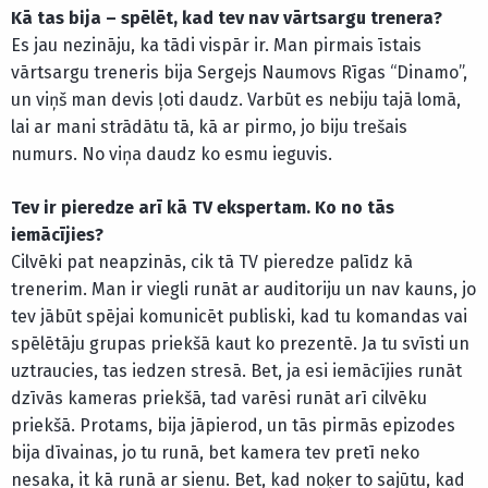
Kā tas bija – spēlēt, kad tev nav vārtsargu trenera?
Es jau nezināju, ka tādi vispār ir. Man pirmais īstais
vārtsargu treneris bija Sergejs Naumovs Rīgas “Dinamo”,
un viņš man devis ļoti daudz. Varbūt es nebiju tajā lomā,
lai ar mani strādātu tā, kā ar pirmo, jo biju trešais
numurs. No viņa daudz ko esmu ieguvis.
Tev ir pieredze arī kā TV ekspertam. Ko no tās
iemācījies?
Cilvēki pat neapzinās, cik tā TV pieredze palīdz kā
trenerim. Man ir viegli runāt ar auditoriju un nav kauns, jo
tev jābūt spējai komunicēt publiski, kad tu komandas vai
spēlētāju grupas priekšā kaut ko prezentē. Ja tu svīsti un
uztraucies, tas iedzen stresā. Bet, ja esi iemācījies runāt
dzīvās kameras priekšā, tad varēsi runāt arī cilvēku
priekšā. Protams, bija jāpierod, un tās pirmās epizodes
bija dīvainas, jo tu runā, bet kamera tev pretī neko
nesaka, it kā runā ar sienu. Bet, kad noķer to sajūtu, kad