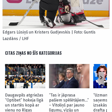
Edgars Lūsiņš un Kristers Gudļevskis | Foto: Guntis
Lazdāns / LHF
CITAS ZIŅAS NO ŠĪS KATEGORIJAS
Daugavpils atgriežas
“Tas ir jāprasa
“Uzmanība
“Optibet” hokeja līgā
pašiem spēlētājiem…”
saņems…” 
un startēs kopā ar
– Vītoliņš par jauno
izsakās p
vienu no Rīgas
līgumu, vīziju un
drafta pi