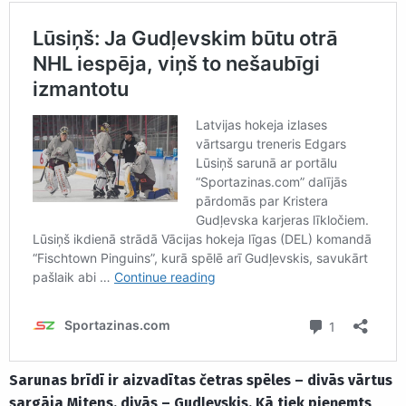
Sarunas brīdī ir aizvadītas četras spēles – divās vārtus
sargāja Mitens, divās – Gudļevskis. Kā tiek pieņemts