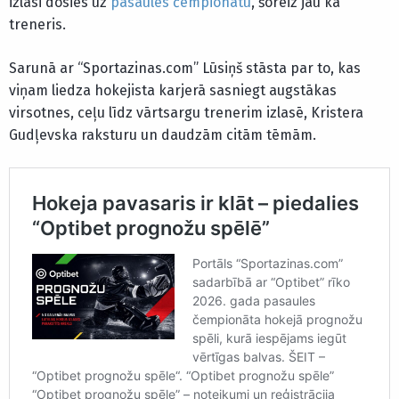
izlasi dosies uz
pasaules čempionātu
, šoreiz jau kā
treneris.
Sarunā ar “Sportazinas.com” Lūsiņš stāsta par to, kas
viņam liedza hokejista karjerā sasniegt augstākas
virsotnes, ceļu līdz vārtsargu trenerim izlasē, Kristera
Gudļevska raksturu un daudzām citām tēmām.