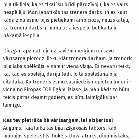
bija tik liela, ka es tikai īsu brīdi pārdzīvoju, ka es vairs
nespēlēju. Man iepatikās tas trenera darbs un es kaut
kādā ziņā esmu bijis pietiekami ambiciozs, neuzskatīju,
ka trenera darbs ir mana otrā iespēja, bet ka tā ir
nākamā iespēja.
Diezgan apzināti eju uz saviem mērķiem un savu
vārtsarga pieredzi lieku klāt trenera darbam. Ja treneris
bija labs spēlētājs, viņam ir viena vīzija. Es nevaru teikt,
ka, kad es spēlēju, darīju šādi. Jo tā spēlēšana bija
citādāka. Kā treneris esmu sasniedzis nopietnu līmeni –
viena no Eiropas TOP līgām, izlase. Ja man kāds to būtu
teicis pirms desmit gadiem, es būtu laimīgāks par
laimīgu.
Kas tev pietrūka kā vārtsargam, lai aizķertos?
Augums. Tajā laikā tas bija izšķirošais faktors, kad
mainījās spēles stils, hokejs kļuva ātrāks, dinamiskāks,