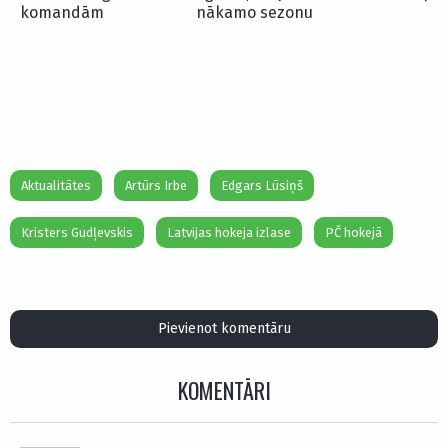
komandām
nākamo sezonu
Aktualitātes
Artūrs Irbe
Edgars Lūsiņš
Kristers Gudļevskis
Latvijas hokeja izlase
PČ hokejā
Pievienot komentāru
KOMENTĀRI