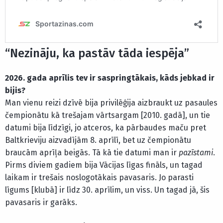
“Nezināju, ka pastāv tāda iespēja”
2026. gada aprīlis tev ir saspringtākais, kāds jebkad ir
bijis?
Man vienu reizi dzīvē bija privilēģija aizbraukt uz pasaules
čempionātu kā trešajam vārtsargam [2010. gadā], un tie
datumi bija līdzīgi, jo atceros, ka pārbaudes maču pret
Baltkrieviju aizvadījām 8. aprīlī, bet uz čempionātu
braucām aprīļa beigās. Tā kā tie datumi man ir
pazīstami
.
Pirms diviem gadiem bija Vācijas līgas fināls, un tagad
laikam ir trešais noslogotākais pavasaris. Jo parasti
līgums [klubā] ir līdz 30. aprīlim, un viss. Un tagad jā, šis
pavasaris ir garāks.