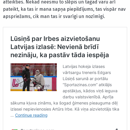
atteikties. Nekad neesmu to slēpis un tagad varu arī
pateikt, ka tas ir mana sapņa piepildījums, tas vispār nav
apspriežams, cik man tas ir svarīgi un nozīmīgi.