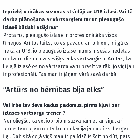
Iepriekš vairākas sezonas strādāji ar U18 izlasi. Vai tā
darba plānošana ar vārtsargiem tur un pieaugušo
izlasē būtiski atšķiras?
Protams, pieaugušo izlase ir profesionālāka visos
līmeņos. Arī tas laiks, ko es pavadu ar laikiem, ir ilgāks
nekā ar U18, jo pieaugušo izlasē mums ir sešas nedēļas
un katru dienu ir atsevišķs laiks vārtsargiem. Arī tas, ka
lielajā izlasē es no vārtsarga varu prasīt vairāk, jo viņi jau
ir profesionāļi. Tas man ir jāņem vērā savā darbā.
“Artūrs no bērnības bija elks”
Vai Irbe tev deva kādus padomus, pirms kļuvi par
izlases vārtsargu treneri?
Nenoliegšu, ka vēl joprojām sazvanāmies ar viņu, arī
pirms tam bijām un tā komunikācija jau notiek diezgan
ilgi. Dabiskā ceļā viņš man ir palīdzējis šeit nokļūt, pats