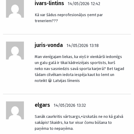
ivars-lintins
14/05/2026 12:42
Kā var šādus neprofesionāļus ņemt par
treneriem???
juris-vonda
14/05/2026 13:18
Man vienīgajam liekas, ka viņš ir vienkārši iedomīgs
un galu galā ir tikai kādreizējais sportists, kurš
neko nav sasniedzis savā sporta karjerā? Bet tagad
tādam cilvēkam iedota iespēja kaut ko lemt un
noteikt 😀 Latvijas līmenis
elgars
14/05/2026 13:32
Sanāk caurkritis vārtsargs,+izskatās ne no kā galvā
sakāpis! Skaidrs, ka tur visur čomu būšana to
paņēma to nepaņēma.