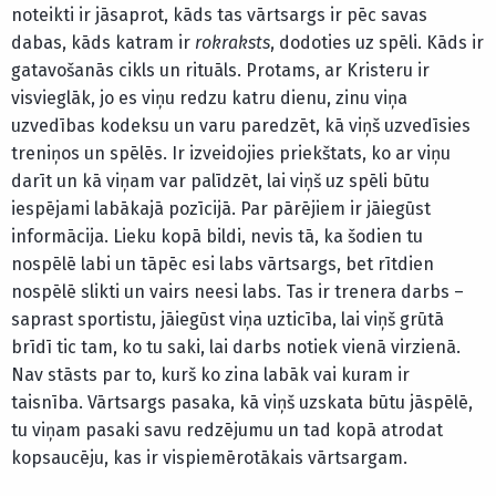
noteikti ir jāsaprot, kāds tas vārtsargs ir pēc savas
dabas, kāds katram ir
rokraksts
, dodoties uz spēli. Kāds ir
gatavošanās cikls un rituāls. Protams, ar Kristeru ir
visvieglāk, jo es viņu redzu katru dienu, zinu viņa
uzvedības kodeksu un varu paredzēt, kā viņš uzvedīsies
treniņos un spēlēs. Ir izveidojies priekštats, ko ar viņu
darīt un kā viņam var palīdzēt, lai viņš uz spēli būtu
iespējami labākajā pozīcijā. Par pārējiem ir jāiegūst
informācija. Lieku kopā bildi, nevis tā, ka šodien tu
nospēlē labi un tāpēc esi labs vārtsargs, bet rītdien
nospēlē slikti un vairs neesi labs. Tas ir trenera darbs –
saprast sportistu, jāiegūst viņa uzticība, lai viņš grūtā
brīdī tic tam, ko tu saki, lai darbs notiek vienā virzienā.
Nav stāsts par to, kurš ko zina labāk vai kuram ir
taisnība. Vārtsargs pasaka, kā viņš uzskata būtu jāspēlē,
tu viņam pasaki savu redzējumu un tad kopā atrodat
kopsaucēju, kas ir vispiemērotākais vārtsargam.