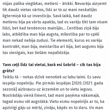
nūjas palika vieglākas, metieni – ātrāki. Nevarēju aizņemt
tik daudz vietas vārtos, līdz ar to uz mani neskatījās
ilgtermiņā kā uz investīciju. Savā laikā, kad daudz
metienu bija pa vārtu apakšu, tad es varēju tikt tam visam
līdzi, bet kad tendences mainījās… Centības ziņā biju
labs, atbildība man bija augsta, mīlestība par to spēli
man nekad nebija zudusi. Tie elementi, kurus es varēju
kontrolēt, man bija, meistarība arī bija, bet augums bija
tas vienīgais, kas tiešām nepalīdzēja.
Tavs ceļš līdz tai vietai, kurā esi šobrīd – cik tas bija
grūts?
Teikšu tā – nekas dzīvē nenotiek uz labu laimi. Es savu
iespēju nopelnīju. Pie pirmās iespējas [2020./2021. gada
sezonā] aizbraucu uz ārzemēm un to vietu ieguvu.
Nostrādāju vienā līmenī, tad mani paņēma nākamajā,
tagad esmu vēl augstākā. Vietu esmu nopelnījis ar to, ka
apzinīgi gāju uz mērķi, zināju, kāpēc es to daru. Un man