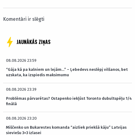
Komentāri ir slēgti
JAUNĀKĀS ZIŅAS
08.08.2026 23:59
“Gāja kā pa kalniem un lejām…” – Ļebedevs neslēpj vilšanos, bet
uzskata, ka izspiedis maksimumu
08.08.2026 23:39
Problēmas pārvarētas? Ostapenko iekļūst Toronto dubultspēļu 1/4
finālā
08.08.2026 23:20
Miščenko un Bukarestes komanda “aizliek priekšā kāju” Latvijas
sieviešu 3×3 izlasei