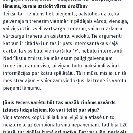
lēmums, kuram uzticēt vārtu drošību?
Teikšu tā – lēmums tiek pieņemts, balstoties uz to, ka
galvenajam trenerim vienmēr ir pēdējais vārds, vienalga,
vai viņš uztic izvēli vārtsarga trenerim, vai arī uzklausa
vārtsargu trenera un asistentu viedokli. Tie argumenti
katram ir citādāki un tas ir pats interesantākais šajā
darbā. Ja viss būtu vienkārši kā 1+1, nebūtu interesanti.
Nedrīkst aizmirst, ka mēs esam palīgi galvenajam
trenerim, darām visu, lai viņam būtu maksimāli vairāk
informācijas par katru spēlētāju. Tā ir mūsu misija, un tā
mēs strādājam – sniedzam viedokļus, lai treneris varētu
pieņemt lēmumu.
Jānis Fecers varētu būt tas mazāk zināms uzvārds
izlases līdzjutējiem. Ko vari teikt par viņu?
Viņu atceros kopš U18 laikiem, viņš bija atlasē un to
neizturēja, uz čempionātu viņu nepaņēmām. Tad bija U20
izlasē, tur viņš laukumā arī netika. Bet varu Jāni paslavēt