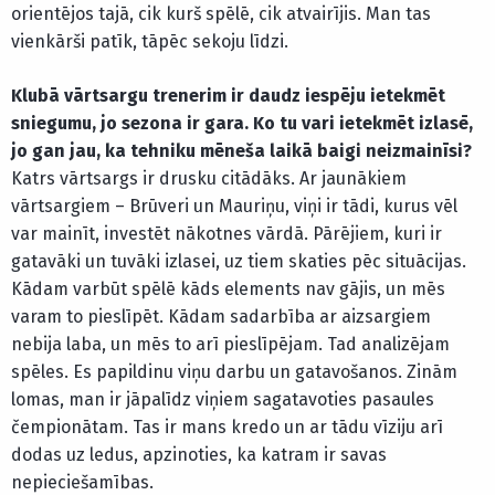
orientējos tajā, cik kurš spēlē, cik atvairījis. Man tas
vienkārši patīk, tāpēc sekoju līdzi.
Klubā vārtsargu trenerim ir daudz iespēju ietekmēt
sniegumu, jo sezona ir gara. Ko tu vari ietekmēt izlasē,
jo gan jau, ka tehniku mēneša laikā baigi neizmainīsi?
Katrs vārtsargs ir drusku citādāks. Ar jaunākiem
vārtsargiem – Brūveri un Mauriņu, viņi ir tādi, kurus vēl
var mainīt, investēt nākotnes vārdā. Pārējiem, kuri ir
gatavāki un tuvāki izlasei, uz tiem skaties pēc situācijas.
Kādam varbūt spēlē kāds elements nav gājis, un mēs
varam to pieslīpēt. Kādam sadarbība ar aizsargiem
nebija laba, un mēs to arī pieslīpējam. Tad analizējam
spēles. Es papildinu viņu darbu un gatavošanos. Zinām
lomas, man ir jāpalīdz viņiem sagatavoties pasaules
čempionātam. Tas ir mans kredo un ar tādu vīziju arī
dodas uz ledus, apzinoties, ka katram ir savas
nepieciešamības.