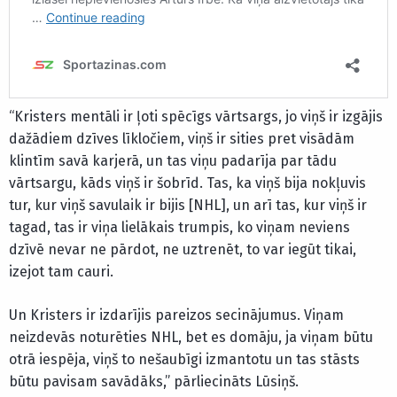
“Kristers mentāli ir ļoti spēcīgs vārtsargs, jo viņš ir izgājis
dažādiem dzīves līkločiem, viņš ir sities pret visādām
klintīm savā karjerā, un tas viņu padarīja par tādu
vārtsargu, kāds viņš ir šobrīd. Tas, ka viņš bija nokļuvis
tur, kur viņš savulaik ir bijis [NHL], un arī tas, kur viņš ir
tagad, tas ir viņa lielākais trumpis, ko viņam neviens
dzīvē nevar ne pārdot, ne uztrenēt, to var iegūt tikai,
izejot tam cauri.
Un Kristers ir izdarījis pareizos secinājumus. Viņam
neizdevās noturēties NHL, bet es domāju, ja viņam būtu
otrā iespēja, viņš to nešaubīgi izmantotu un tas stāsts
būtu pavisam savādāks,” pārliecināts Lūsiņš.