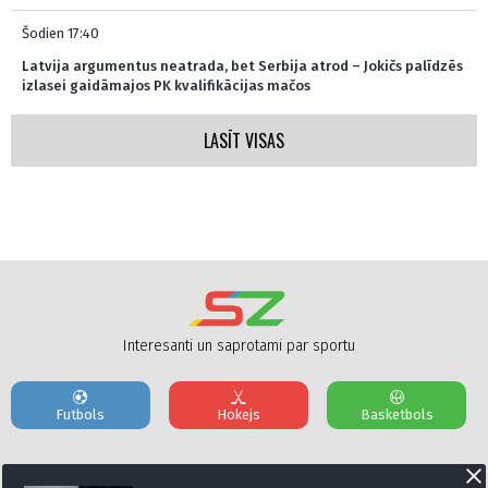
Šodien 17:40
Latvija argumentus neatrada, bet Serbija atrod – Jokičs palīdzēs
izlasei gaidāmajos PK kvalifikācijas mačos
LASĪT VISAS
Interesanti un saprotami par sportu
Futbols
Hokejs
Basketbols