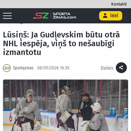
Kontakti
Ieiet
Sākums
/
Ekskluzīvi
/
Lūsiņš: Ja Gudļevskim būtu otrā NHL iespēja, viņš
to nešaubīgi izmantotu
Lūsiņš: Ja Gudļevskim būtu otrā
NHL iespēja, viņš to nešaubīgi
izmantotu
Dalies
Sportazinas
08/05/2026 16:39