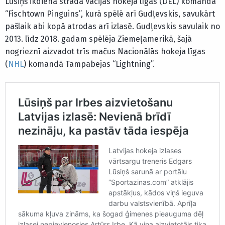
Lūsiņš ikdienā strādā Vācijas hokeja līgas (DEL) komandā
“Fischtown Pinguins”, kurā spēlē arī Gudļevskis, savukārt
pašlaik abi kopā atrodas arī izlasē. Gudļevskis savulaik no
2013. līdz 2018. gadam spēlēja Ziemeļamerikā, šajā
nogrieznī aizvadot trīs mačus Nacionālās hokeja līgas
(
NHL
) komandā Tampabejas “Lightning”.