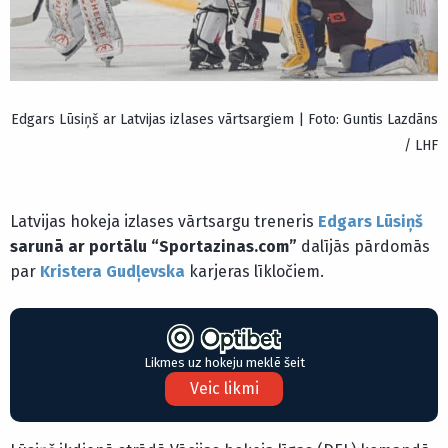
Edgars Lūsiņš ar Latvijas izlases vārtsargiem | Foto: Guntis Lazdāns
/ LHF
Latvijas hokeja izlases vārtsargu treneris
Edgars Lūsiņš
sarunā ar portālu “Sportazinas.com”
dalījās pārdomās
par
Kristera Gudļevska
karjeras līkločiem.
Likmes uz hokeju meklē šeit
Veic likmi