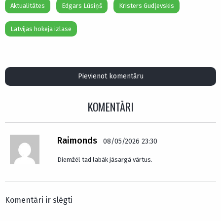
Aktualitātes
Edgars Lūsiņš
Kristers Gudļevskis
Latvijas hokeja izlase
Pievienot komentāru
KOMENTĀRI
Raimonds
08/05/2026 23:30
Diemžēl tad labāk jāsargā vārtus.
Komentāri ir slēgti