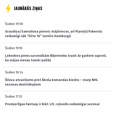
JAUNĀKĀS ZIŅAS
Šodien 19:58
Graudiņa/Samoilova pieveic mājinieces, arī Pļaviņš/Fokerots
veiksmīgi sāk “Elite 16” turnīru Hamburgā
Šodien 19:18
Ļebedevs pirms sacensībām Biķernieku trasē: Ar gadiem saproti,
ka mājas sienas tomēr palīdz
Šodien 18:24
Šilova atvairījums pret Ābola komandas biedru – starp NHL
sezonas skaistākajiem
Šodien 17:51
Premjerlīgas Fantasy ir klāt: LFL ceļvedis veiksmīgai sezonai