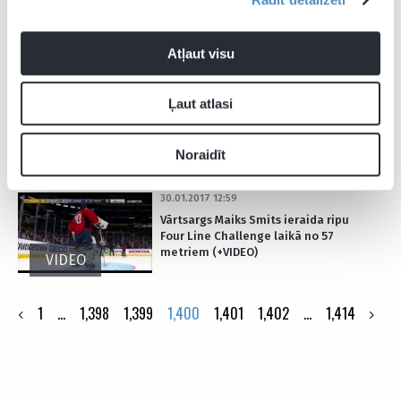
pirms pamatlaika beigām nenotur
uzvaru un “bullīšos” zaudē KHL
pastarītei (+VIDEO)
Atļaut visu
30.01.2017 21:20
Ļaut atlasi
Daugaviņam rezultatīva piespēle, bet
“Torpedo” bez diskvalificētā Skudras
nodrošina vietu “play-off” (+VIDEO)
Noraidīt
30.01.2017 12:59
Vārtsargs Maiks Smits ieraida ripu
Four Line Challenge laikā no 57
metriem (+VIDEO)
VIDEO
Posts
1
…
1,398
1,399
1,400
1,401
1,402
…
1,414
pagination