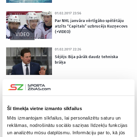
01.02.2017 23:56
Par NHL janvāra vērtīgāko spēlētāju
atzīts “Capitals” uzbrucējs Kuzņecovs
(+VIDEO)
VIDEO
01.02.2017 22:26
Sējējs: Bija pārāk daudz tehniska
brāķa
01.02.2017 19:53
Rīgas “Dinamo” sezonas pēdējo KHL
izbraukumu spēļu sāk ar zaudējumu
“Jugrai” (+VIDEO)
Šī tīmekļa vietne izmanto sīkfailus
Mēs izmantojam sīkfailus, lai personalizētu saturu un
01.02.2017 19:16
reklāmas, nodrošinātu sociālo saziņas līdzekļu funkcijas
Hokeja veterāns Reķis pagarinājis
un analizētu mūsu datplūsmu. Informāciju par to, kā jūs
līgumu ar Vācijas komandu “Panther”