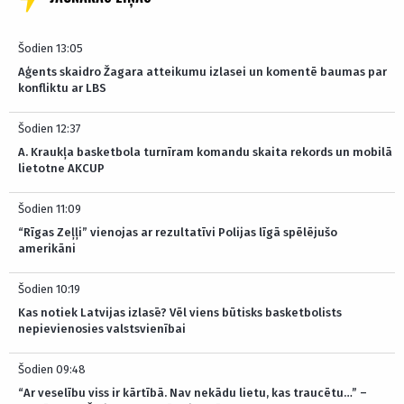
Šodien 13:05
Aģents skaidro Žagara atteikumu izlasei un komentē baumas par
konfliktu ar LBS
Šodien 12:37
A. Kraukļa basketbola turnīram komandu skaita rekords un mobilā
lietotne AKCUP
Šodien 11:09
“Rīgas Zeļļi” vienojas ar rezultatīvi Polijas līgā spēlējušo
amerikāni
Šodien 10:19
Kas notiek Latvijas izlasē? Vēl viens būtisks basketbolists
nepievienosies valstsvienībai
Šodien 09:48
“Ar veselību viss ir kārtībā. Nav nekādu lietu, kas traucētu…” –