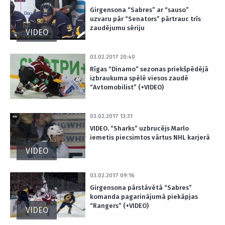
Girgensona “Sabres” ar “sauso”
uzvaru pār “Senators” pārtrauc trīs
zaudējumu sēriju
VIDEO
03.02.2017 20:40
Rīgas “Dinamo” sezonas priekšpēdējā
izbraukuma spēlē viesos zaudē
“Avtomobilist” (+VIDEO)
03.02.2017 13:31
VIDEO. “Sharks” uzbrucējs Marlo
iemetis piecsimtos vārtus NHL karjerā
VIDEO
03.02.2017 09:16
Girgensona pārstāvētā “Sabres”
komanda pagarinājumā piekāpjas
“Rangers” (+VIDEO)
VIDEO