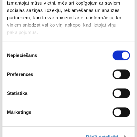
izmantojat mūsu vietni, mēs arī kopīgojam ar saviem
sociālās saziņas līdzekļu, reklamēšanas un analīzes
partneriem, kuri to var apvienot ar citu informāciju, ko
01.02.2017 12:02
viņiem sniedzat vai ko viņi apkopo, kad lietojat viņu
Mini Keslers pārspēj Keriju Praisu ar
pakalpojumus.
precīzu metienu vārtos
VIDEO
Piekrišanas
Nepieciešams
izvēle
01.02.2017 09:31
Girgensonam četri metieni
zaudējumā pret “Canadiens” (+VIDEO)
Preferences
VIDEO
Statistika
31.01.2017 22:15
“Ak Bars” hokejisti pārsteidzoši ar
sešu vārtu starpību zaudē
“Ņeftehimik” vienībai (+VIDEO)
Mārketings
31.01.2017 22:05
Bārtuļa “Admiral” sešas sekundes
Rādīt detalizēti