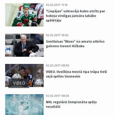
02.02.2017 11:16
“Liepājas” uzbrucējs Kalns atzīts par
hokeja virslīgas janvāra labāko
spēlētāju
02.02.2017 10:56
Sentluisas “Blues” no amata atbrīvo
galveno treneri Hičkoku
02.02.2017 08:50
VIDEO. Ovečkina mestā ripa trāpa tieši
sejā spēles tiesnesim
VIDEO
02.02.2017 08:36
NHL regulārā čempionāta spēļu
rezultāti