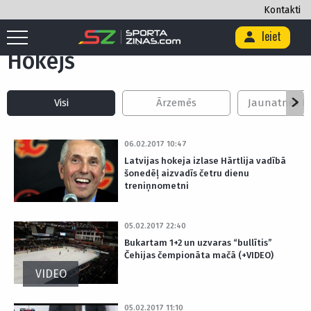
Kontakti
Sākums
/
Hokejs
/
Lapa 1400
Ieiet
Hokejs
Visi
Ārzemēs
Jaunatnes Iz
06.02.2017 10:47
Latvijas hokeja izlase Hārtlija vadībā
šonedēļ aizvadīs četru dienu
treniņnometni
05.02.2017 22:40
Bukartam 1+2 un uzvaras “bullītis”
Čehijas čempionāta mačā (+VIDEO)
VIDEO
05.02.2017 11:10