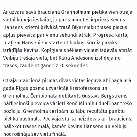
Ar uzvaru savā braucienā Grenholmam pietika vien otrajai
vietai kopējā ieskaitē, jo pāris minūtes iepriekš Kevins
Hansens krietni brīvākā trasē Biķernieku trases piecus
apļus pieveica par vienu sekundi ātrāk. Progresa kārtā,
brāļiem Hanseniem startējot blakus, šoreiz pārāks
izrādījās Kevins. Kopīgiem spēkiem viņiem izdevās atstāt
Veibiju trešajā vietā, bet Klāra Andešone izslīdēja no
trases, zaudējot gandrīz 20 sekundes.
Otrajā braucienā pirmās divas vietas ieguva abi pagājušā
gada Rīgas posma uzvarētāji Kristofersons un
Grenholms. Čempionāta debitants Gustavs Bergstrems
pārliecinoši pieveica vācieti Renē Minnihu duelī par trešo
pozīciju. Grenholma cerībām uz labu rezultātu punktu
pielika pusfināls. Pēc vāja starta neizdevās arī brauciens,
paliekot trases malā, kamēr Kevins Hansens un Veibijs
nodrošināja sev vietu finālā.