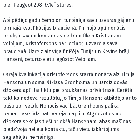
pie “Peugeot 208 RX1e” stūres.
Abi pēdējo gadu čempioni turpināja savu uzvaras gājienu
pirmajā kvalifikācijas braucienā. Pirmajā aplī nonācis
priekšā savam komandasbiedram Ūlem Kristianam
Veibijam, Kristofersons pārliecinoši uzvarēja savā
braucienā. Uzreiz aiz viņa finišēja Timijs un Kevins brāļi
Hanseni, ceturto vietu iegūstot Veibijam.
Otrajā kvalifikācijā Kristofersons startā nonāca aiz Timija
Hansena un soma Niklasa Grenholma un uzreiz devās
džokera aplī, lai tiktu pie braukšanas brīvā trasē. Cerētā
taktika nedeva rezultātu, jo Timijs Hansens atbildēja ar to
pašu apli vēlāk. Nonācis vadībā, Grenholms palika
pamattrasē līdz pat pēdējam aplim. Atgriežoties no
džokera sekcijas tieši priekšā Hansenam, abas mašīnas
piedzīvoja nelielu kontaktu, taču vietu izkārtojums
saglabājās nemainīgs.