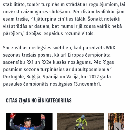
stabilitāte, tomēr turpināsim strādāt ar regulējumiem, lai
novērstu aizmugures slīdēšanu. Pēc divām kvalifikācijām
esam trešie, rīt jāturpina cīnīties tālāk. Šonakt noteikti
visi strādās ar datiem, bet mums ir jāizdara vairāk nekā
pārējiem,” debijas iespaidus rezumē Vītols.
Sacensības noslēgsies svētdien, kad paredzēts WRX
sezonas trešais posms, kā arī Eiropas čempionāta
sacensību RX1 un RX2e klasēs noslēgums. Pēc Rīgas
posmiem sezona turpināsies ar dubultposmiem arī
Portugālē, Beļģijā, Spānijā un Vācijā, kur 2022.gada
pasaules čempionāts noslēgsies 13.novembrī.
CITAS ZIŅAS NO ŠĪS KATEGORIJAS