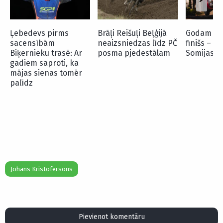
Ļebedevs pirms
Brāļi Reišuļi Beļģijā
Godam sa
sacensībām
neaizsniedzas līdz PČ
finišs – S
Biķernieku trasē: Ar
posma pjedestālam
Somijas ral
gadiem saproti, ka
mājas sienas tomēr
palīdz
Johans Kristofersons
Pievienot komentāru