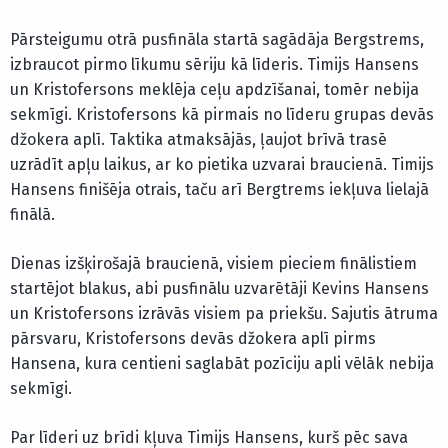
Pārsteigumu otrā pusfināla startā sagādāja Bergstrems,
izbraucot pirmo līkumu sēriju kā līderis. Timijs Hansens
un Kristofersons meklēja ceļu apdzīšanai, tomēr nebija
sekmīgi. Kristofersons kā pirmais no līderu grupas devās
džokera aplī. Taktika atmaksājās, ļaujot brīvā trasē
uzrādīt apļu laikus, ar ko pietika uzvarai braucienā. Timijs
Hansens finišēja otrais, taču arī Bergtrems iekļuva lielajā
finālā.
Dienas izšķirošajā braucienā, visiem pieciem finālistiem
startējot blakus, abi pusfinālu uzvarētāji Kevins Hansens
un Kristofersons izrāvās visiem pa priekšu. Sajutis ātruma
pārsvaru, Kristofersons devās džokera aplī pirms
Hansena, kura centieni saglabāt pozīciju apli vēlāk nebija
sekmīgi.
Par līderi uz brīdi kļuva Timijs Hansens, kurš pēc sava