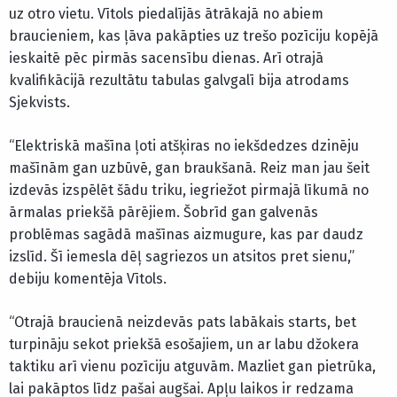
uz otro vietu. Vītols piedalījās ātrākajā no abiem
braucieniem, kas ļāva pakāpties uz trešo pozīciju kopējā
ieskaitē pēc pirmās sacensību dienas. Arī otrajā
kvalifikācijā rezultātu tabulas galvgalī bija atrodams
Sjekvists.
“Elektriskā mašīna ļoti atšķiras no iekšdedzes dzinēju
mašīnām gan uzbūvē, gan braukšanā. Reiz man jau šeit
izdevās izspēlēt šādu triku, iegriežot pirmajā līkumā no
ārmalas priekšā pārējiem. Šobrīd gan galvenās
problēmas sagādā mašīnas aizmugure, kas par daudz
izslīd. Šī iemesla dēļ sagriezos un atsitos pret sienu,”
debiju komentēja Vītols.
“Otrajā braucienā neizdevās pats labākais starts, bet
turpināju sekot priekšā esošajiem, un ar labu džokera
taktiku arī vienu pozīciju atguvām. Mazliet gan pietrūka,
lai pakāptos līdz pašai augšai. Apļu laikos ir redzama