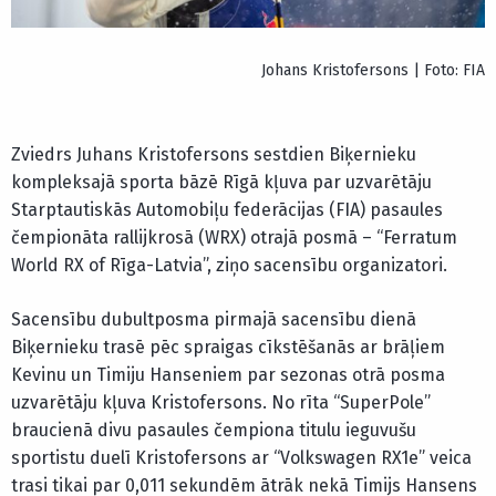
Johans Kristofersons | Foto: FIA
Zviedrs Juhans Kristofersons sestdien Biķernieku
kompleksajā sporta bāzē Rīgā kļuva par uzvarētāju
Starptautiskās Automobiļu federācijas (FIA) pasaules
čempionāta rallijkrosā (WRX) otrajā posmā – “Ferratum
World RX of Rīga-Latvia”, ziņo sacensību organizatori.
Sacensību dubultposma pirmajā sacensību dienā
Biķernieku trasē pēc spraigas cīkstēšanās ar brāļiem
Kevinu un Timiju Hanseniem par sezonas otrā posma
uzvarētāju kļuva Kristofersons. No rīta “SuperPole”
braucienā divu pasaules čempiona titulu ieguvušu
sportistu duelī Kristofersons ar “Volkswagen RX1e” veica
trasi tikai par 0,011 sekundēm ātrāk nekā Timijs Hansens