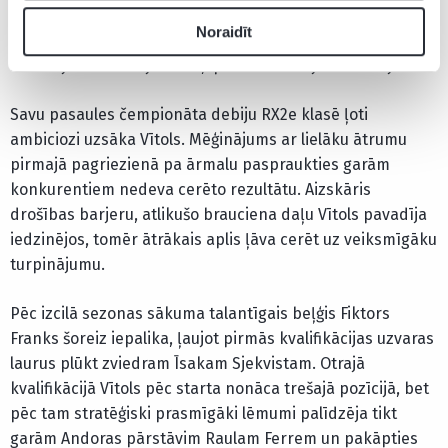
priekšu, apļu laiki ar katru braucienu uzlabojas. Vakarā
Noraidīt
apskatīsimies braucienus, apspriedīsimies ar komandu,
un tad jau rīt tikai jābrauc,” piebilda Latvijas braucējs.
Savu pasaules čempionāta debiju RX2e klasē ļoti
ambiciozi uzsāka Vītols. Mēģinājums ar lielāku ātrumu
pirmajā pagriezienā pa ārmalu paspraukties garām
konkurentiem nedeva cerēto rezultātu. Aizskāris
drošības barjeru, atlikušo brauciena daļu Vītols pavadīja
iedzinējos, tomēr ātrākais aplis ļāva cerēt uz veiksmīgāku
turpinājumu.
Pēc izcilā sezonas sākuma talantīgais beļģis Fiktors
Franks šoreiz iepalika, ļaujot pirmās kvalifikācijas uzvaras
laurus plūkt zviedram Īsakam Sjekvistam. Otrajā
kvalifikācijā Vītols pēc starta nonāca trešajā pozīcijā, bet
pēc tam stratēģiski prasmīgāki lēmumi palīdzēja tikt
garām Andoras pārstāvim Raulam Ferrem un pakāpties