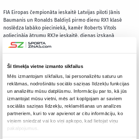
FIA Eiropas čempionāta ieskaitē Latvijas piloti Jānis
Baumanis un Ronalds Baldiņš pirmo dienu RX1 klasē
noslēdza labāko pieciniekā, kamēr Roberts Vītols
apliecināja ātrumu RX2e ieskaitē, dienas izskaņā
ierindojoties trešajā vietā. Baumanis pirmajā kvalifikācijā
veica lielisku startu, kas ļāva saglabāt brauciena vadību
līdz pat finišam, kopējā ieskaitē sasniedzot trešo labāko
rezultātu un piekāpjoties vienīgi Enco Idem no Beļģijas un
Šī tīmekļa vietne izmanto sīkfailus
norvēģim Sondrem Evjenam. Baldiņš pēc aizkavēšanās
Mēs izmantojam sīkfailus, lai personalizētu saturu un
startā un pirmajā līkumu sērijā aiz sezonas līdera zviedra
reklāmas, nodrošinātu sociālo saziņas līdzekļu funkcijas
Antona Marklunda apliecināja savas ātruma prasmes,
un analizētu mūsu datplūsmu. Informāciju par to, kā jūs
kopējā ieskaitē sasniedzot septīto labāko rezultātu.
izmantojat mūsu vietni, mēs arī kopīgojam ar saviem
sociālās saziņas līdzekļu, reklamēšanas un analīzes
Otrajā kvalifikācijas braucienā abi latvieši satikās vienā
partneriem, kuri to var apvienot ar citu informāciju, ko
braucienā. Baumanis arī šoreiz lieliski startēja, izvairoties
viņiem sniedzat vai ko viņi apkopo, kad lietojat viņu
no aizmugurē notiekošajām kontaktcīņām. Pārliecinošs
pakalpojumus.
finišs līdera godā ļāva sasniegt otru labāko rezultātu