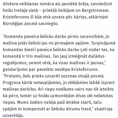
džokera veikšanas nonāca aiz jaunākā brāļa, sasniedzot
finišu trešajā vietā – priekšā Veibijam un Bergstremam.
Kristofersons šī bija otrā uzvara pēc kārtas, atkārtojot
Norvēģijas posmā sasniegto.
“Komanda paveica lielisku darbu pirms sacensībām, jo
mašīna jutās lieliski jau no pirmajiem apļiem. Turpinājumā
komandas biedri paveica lielisku darbu Ļoti noder tas, ka
komandā ir trīs mašīnas. Tas ļauj izmēģināt dažādus
regulējumus, ņemot vērā, ka visas mašīnas ir jaunas,”
gandarījumu par paveikto neslēpa Kristofersons.
“Protams, liels prieks uzvarēt sezonas otrajā posmā.
Progresa kārtā netaupījāmies, jo vēlējāmies labāk izprast
mašīnas darbību. Arī riepu nodilums vairs nav tik izteikts
kā pērn, tomēr uz finālu uzmontējām divas vēl nelietotas
riepas. Mums šodien nebija paši ātrākie starti, taču
spējām to kompensēt ar lielisku ātrumu trasē,” skaidroja
uzvarētājs.