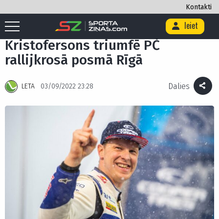
Kontakti
Ieiet
Sākums
/
Auto/Moto
/
Kristofersons triumfē PČ rallijkrosā posmā Rīgā
Kristofersons triumfē PČ
rallijkrosā posmā Rīgā
Dalies
LETA
03/09/2022 23:28