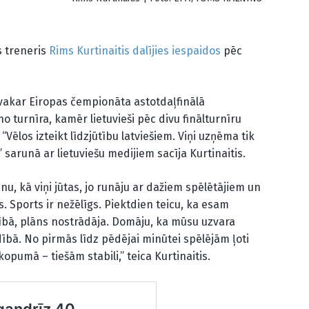
s treneris
Rims Kurtinaitis
dalījies iespaidos
pēc
a vakar Eiropas čempionāta astotdaļfinālā
no turnīra, kamēr lietuvieši pēc divu finālturnīru
Vēlos izteikt līdzjūtību latviešiem. Viņi uzņēma tik
sarunā ar lietuviešu medijiem sacīja Kurtinaitis.
inu, kā viņi jūtas, jo runāju ar dažiem spēlētājiem un
s. Sports ir nežēlīgs. Piektdien teicu, ka esam
zībā, plāns nostrādāja. Domāju, ka mūsu uzvara
adībā. No pirmās līdz pēdējai minūtei spēlējām ļoti
 kopumā – tiešām stabili,” teica Kurtinaitis.