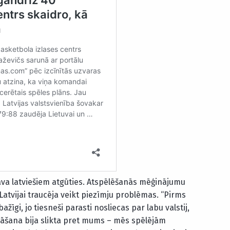
ļāva latviešiem atgūties. Atspēlēšanās mēģinājumu
tvijai traucēja veikt piezīmju problēmas. “Pirms
īgi, jo tiesneši parasti nosliecas par labu valstij,
esāšana bija slikta pret mums – mēs spēlējām