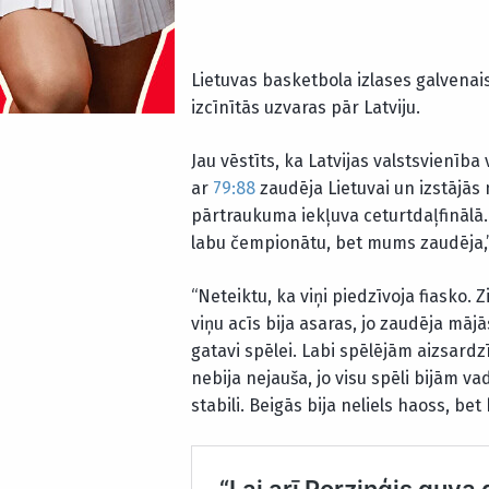
Lietuvas basketbola izlases galvenai
izcīnītās uzvaras pār Latviju.
Jau vēstīts, ka Latvijas valstsvienīb
ar
79:88
zaudēja Lietuvai un izstājās 
pārtraukuma iekļuva ceturtdaļfinālā. “
labu čempionātu, bet mums zaudēja,” 
“Neteiktu, ka viņi piedzīvoja fiasko. Z
viņu acīs bija asaras, jo zaudēja mājā
gatavi spēlei. Labi spēlējām aizsard
nebija nejauša, jo visu spēli bijām v
stabili. Beigās bija neliels haoss, bet