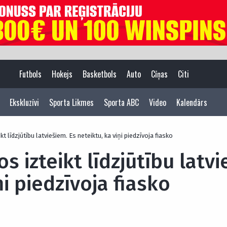
Futbols
Hokejs
Basketbols
Auto
Cīņas
Citi
Ekskluzīvi
Sporta Likmes
Sporta ABC
Video
Kalendārs
ikt līdzjūtību latviešiem. Es neteiktu, ka viņi piedzīvoja fiasko
os izteikt līdzjūtību latv
ņi piedzīvoja fiasko