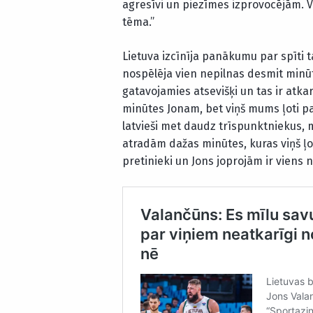
agresīvi un piezīmes izprovocējām. Va
tēma.”
Lietuva izcīnīja panākumu par spīti
nospēlēja vien nepilnas desmit minūt
gatavojamies atsevišķi un tas ir atka
minūtes Jonam, bet viņš mums ļoti pal
latvieši met daudz trīspunktniekus, 
atradām dažas minūtes, kuras viņš ļot
pretinieki un Jons joprojām ir viens 