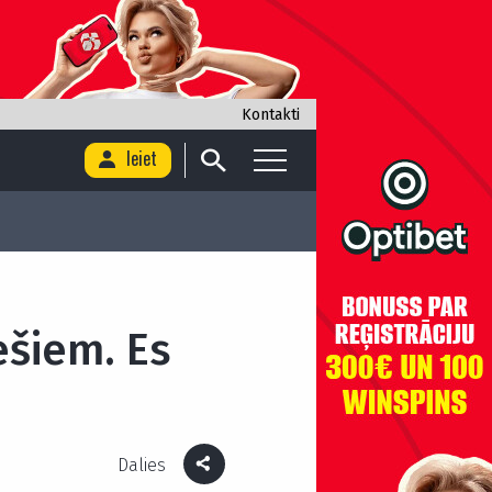
Kontakti
Ieiet
iešiem. Es
Dalies