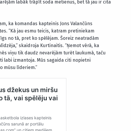
rējām labāk trāpīt soda metienus, bet tā jau ir cita
 tam, ka komandas kapteinis Jons Valančūns
es. “Kā jau esmu teicis, katram pretiniekam
rīgs no tā, pret ko spēlējam. Šoreiz neatradām
īdzēja,” skaidroja Kurtinaitis. “Ņemot vērā, ka
mēs viņu tik daudz nevarējām turēt laukumā, taču
i labi izmantoja. Mūs sagaida citi nopietni
no mūsu līderiem.”