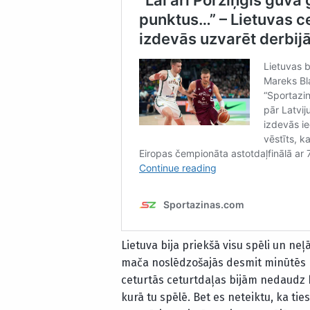
Lietuva bija priekšā visu spēli un ne
mača noslēdzošajās desmit minūtēs La
ceturtās ceturtdaļas bijām nedaudz baž
kurā tu spēlē. Bet es neteiktu, ka ti