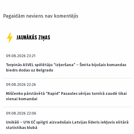
Pagaidām neviens nav komentējis
JAUNĀKĀS ZIŅAS
09.08.2026 23:21
Turpinās ASVEL spēlētāju “izķeršana” – Šmita bijušais komandas
biedrs dodas uz Belgradu
09.08.2026 22:26
Miščenko pārstāvētā “Rapid” Pasaules sērijas turnīrā zaudē tikai
vienai komandai
09.08.2026 22:06
Unikāli – U16 EČ spilgti aizvadošais Latvijas līderis iekļuvis elitārā
statistikas klubā