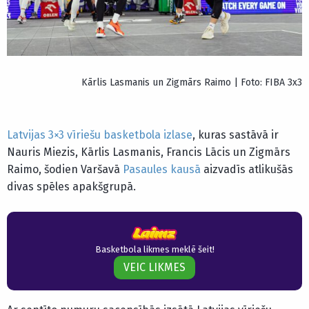
Kārlis Lasmanis un Zigmārs Raimo | Foto: FIBA 3x3
Latvijas 3×3 vīriešu basketbola izlase
, kuras sastāvā ir
Nauris Miezis, Kārlis Lasmanis, Francis Lācis un Zigmārs
Raimo, šodien Varšavā
Pasaules kausā
aizvadīs atlikušās
divas spēles apakšgrupā.
Basketbola likmes meklē šeit!
VEIC LIKMES