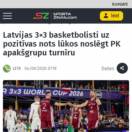
Kontakti
Ieiet
Sākums
/
Basketbols
/
3x3 basketbols
/
Latvijas 3×3 basketbolisti uz
pozitīvas nots lūkos noslēgt PK apakšgrupu turnīru
Latvijas 3×3 basketbolisti uz
pozitīvas nots lūkos noslēgt PK
apakšgrupu turnīru
Dalies
LETA
04/06/2026 07:18