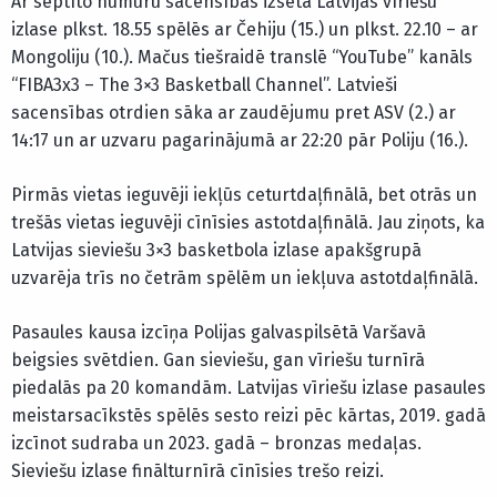
Ar septīto numuru sacensībās izsētā Latvijas vīriešu
izlase plkst. 18.55 spēlēs ar Čehiju (15.) un plkst. 22.10 – ar
Mongoliju (10.). Mačus tiešraidē translē “YouTube” kanāls
“FIBA3x3 – The 3×3 Basketball Channel”. Latvieši
sacensības otrdien sāka ar zaudējumu pret ASV (2.) ar
14:17 un ar uzvaru pagarinājumā ar 22:20 pār Poliju (16.).
Pirmās vietas ieguvēji iekļūs ceturtdaļfinālā, bet otrās un
trešās vietas ieguvēji cīnīsies astotdaļfinālā. Jau ziņots, ka
Latvijas sieviešu 3×3 basketbola izlase apakšgrupā
uzvarēja trīs no četrām spēlēm un iekļuva astotdaļfinālā.
Pasaules kausa izcīņa Polijas galvaspilsētā Varšavā
beigsies svētdien. Gan sieviešu, gan vīriešu turnīrā
piedalās pa 20 komandām. Latvijas vīriešu izlase pasaules
meistarsacīkstēs spēlēs sesto reizi pēc kārtas, 2019. gadā
izcīnot sudraba un 2023. gadā – bronzas medaļas.
Sieviešu izlase finālturnīrā cīnīsies trešo reizi.