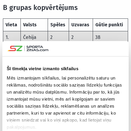
B grupas kopvērtējums
Vieta
Valsts
Spēles
Uzvaras
Gūtie punkti
1.
Čehija
2
2
38
2.
ASV
2
1
37
3.
Latvija
2
1
35
Šī tīmekļa vietne izmanto sīkfailus
4.
Mongolija
2
1
35
Mēs izmantojam sīkfailus, lai personalizētu saturu un
reklāmas, nodrošinātu sociālo saziņas līdzekļu funkcijas
5.
Polija
2
0
39
un analizētu mūsu datplūsmu. Informāciju par to, kā jūs
izmantojat mūsu vietni, mēs arī kopīgojam ar saviem
sociālās saziņas līdzekļu, reklamēšanas un analīzes
CITAS ZIŅAS NO ŠĪS KATEGORIJAS
partneriem, kuri to var apvienot ar citu informāciju, ko
viņiem sniedzat vai ko viņi apkopo, kad lietojat viņu
pakalpojumus.