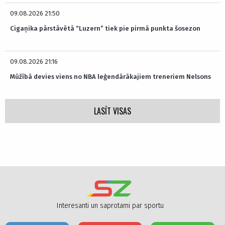
09.08.2026 21:50
Cigaņika pārstāvētā “Luzern” tiek pie pirmā punkta šosezon
09.08.2026 21:16
Mūžībā devies viens no NBA leģendārākajiem treneriem Nelsons
LASĪT VISAS
Interesanti un saprotami par sportu