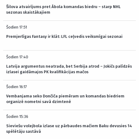
Šilova atvairījums pret Ābola komandas biedru – starp NHL
sezonas skaistākajiem
Šodien 17:51
Premjerlīgas Fantasy ir klāt: LFL ceļvedis veiksmīgai sezonai
Šodien 17:40
Latvija argumentus neatrada, bet Serbija atrod – Jokičs palīdzēs
izlasei gaidāmajos PK kvalifikācijas mačos
Šodien 16:17
Vembanjama seko Dončiča piemēram un komandas biedriem
organizē nometni savā dzimtenē
Šodien 15:36
Sieviešu volejbola izlase uz pārbaudes mačiem Baku devusies 14
spēlētāju sastāvā