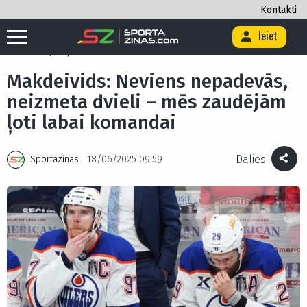
Kontakti
Ieiet
Sākums
/
Hokejs
/
Makdeivids: Neviens nepadevās, neizmeta dvieli –
mēs zaudējām ļoti labai komandai
Makdeivids: Neviens nepadevās,
neizmeta dvieli – mēs zaudējām
ļoti labai komandai
Dalies
Sportazinas
18/06/2025 09:59