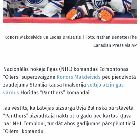
Konors Makdeivids un Leons Draizaitls | Foto: Nathan Denette/The
Canadian Press via AP
Nacionālās hokeja līgas (NHL) komandas Edmontonas
“Oilers” superzvaigzne
Konors Makdeivids
pēc piedzīvotā
zaudējuma Stenlija kausa finālsērijā
veltīja atzinīgus
vārdus
Floridas “Panthers” komandai.
Jau vēstīts, ka Latvijas aizsarga Uvja Balinska pārstāvētā
“Panthers” aizvadītajā naktī otro gadu pēc kārtas kļuva
par NHL čempioni, turklāt abos gadījumos pārspējot tieši
“Oilers” komandu.