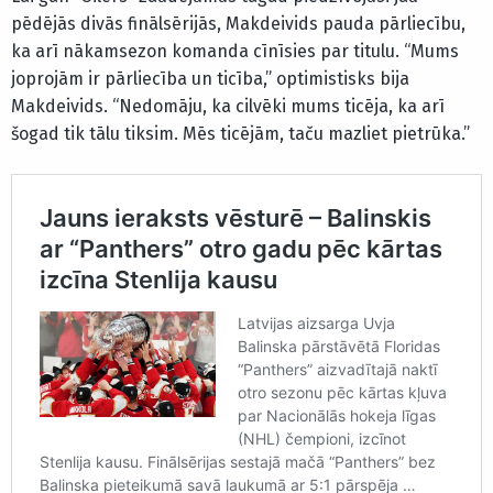
pēdējās divās finālsērijās, Makdeivids pauda pārliecību,
ka arī nākamsezon komanda cīnīsies par titulu. “Mums
joprojām ir pārliecība un ticība,” optimistisks bija
Makdeivids. “Nedomāju, ka cilvēki mums ticēja, ka arī
šogad tik tālu tiksim. Mēs ticējām, taču mazliet pietrūka.”