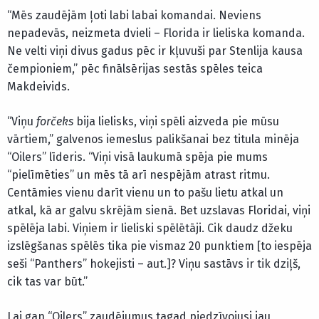
“Mēs zaudējām ļoti labi labai komandai. Neviens
nepadevās, neizmeta dvieli – Florida ir lieliska komanda.
Ne velti viņi divus gadus pēc ir kļuvuši par Stenlija kausa
čempioniem,” pēc finālsērijas sestās spēles teica
Makdeivids.
“Viņu
forčeks
bija lielisks, viņi spēli aizveda pie mūsu
vārtiem,” galvenos iemeslus palikšanai bez titula minēja
“Oilers” līderis. “Viņi visā laukumā spēja pie mums
“pielīmēties” un mēs tā arī nespējām atrast ritmu.
Centāmies vienu darīt vienu un to pašu lietu atkal un
atkal, kā ar galvu skrējām sienā. Bet uzslavas Floridai, viņi
spēlēja labi. Viņiem ir lieliski spēlētāji. Cik daudz džeku
izslēgšanas spēlēs tika pie vismaz 20 punktiem [to iespēja
seši “Panthers” hokejisti – aut.]? Viņu sastāvs ir tik dziļš,
cik tas var būt.”
Lai gan “Oilers” zaudējumus tagad piedzīvojusi jau