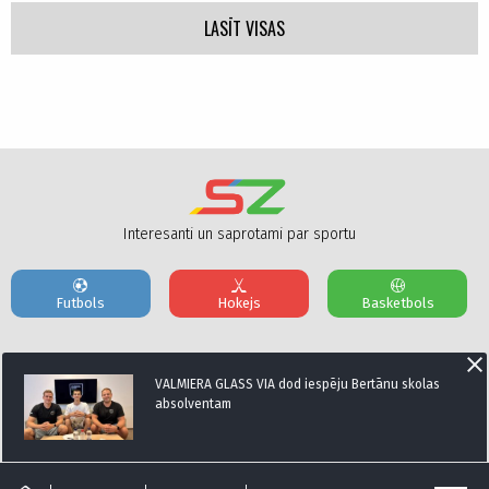
LASĪT VISAS
Interesanti un saprotami par sportu
Futbols
Hokejs
Basketbols
Par mums
Reklāmas Parametri
Kontakti
VALMIERA GLASS VIA dod iespēju Bertānu skolas
absolventam
Seko mums: