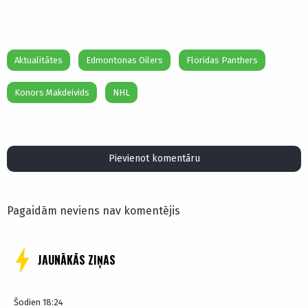
Aktualitātes
Edmontonas Oilers
Floridas Panthers
Konors Makdeivids
NHL
Pievienot komentāru
Pagaidām neviens nav komentējis
JAUNĀKĀS ZIŅAS
Šodien 18:24