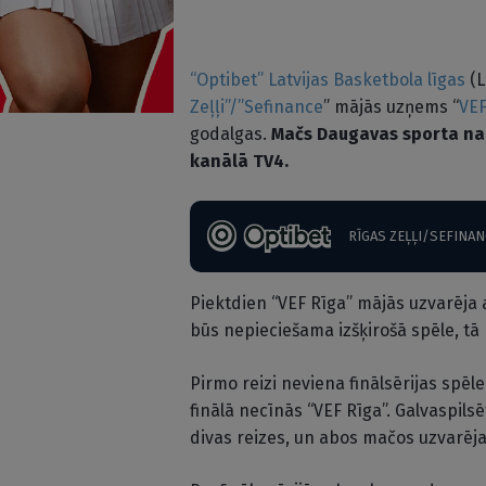
“Optibet” Latvijas Basketbola līgas
(L
Zeļļi”/”Sefinance
” mājās uzņems “
VEF
godalgas.
Mačs Daugavas sporta namā
kanālā TV4.
RĪGAS ZEĻĻI/SEFINAN
Piektdien “VEF Rīga” mājās uzvarēja 
būs nepieciešama izšķirošā spēle, tā 
Pirmo reizi neviena finālsērijas spēl
finālā necīnās “VEF Rīga”. Galvaspils
divas reizes, un abos mačos uzvarēja 