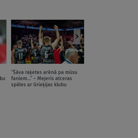
Bez dažiem līderiem, 
debitantiem – Gailīti
kandidātus augusta 
“Šāva raķetes arēnā pa mūsu
ubu
faniem…” – Mejeris atceras
spēles ar Grieķijas klubu