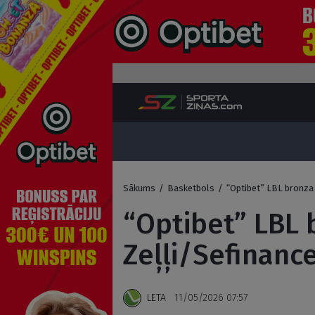
Sākums
/
Basketbols
/
“Optibet” LBL bronza 
“Optibet” LBL 
Zeļļi/Sefinanc
LETA
11/05/2026 07:57