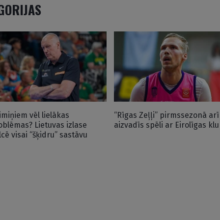
EGORIJAS
imiņiem vēl lielākas
“Rīgas Zeļļi” pirmssezonā arī
oblēmas? Lietuvas izlase
aizvadīs spēli ar Eirolīgas kl
lcē visai “šķidru” sastāvu