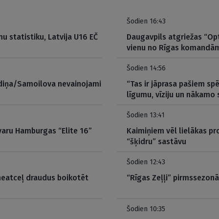
Šodien 16:43
mu statistiku, Latvija U16 EČ
Daugavpils atgriežas “Opt
vienu no Rīgas komandā
Šodien 14:56
audiņa/Samoilova nevainojami
“Tas ir jāprasa pašiem spē
līgumu, vīziju un nākamo
Šodien 13:41
zvaru Hamburgas “Elite 16”
Kaimiņiem vēl lielākas pr
“šķidru” sastāvu
Šodien 12:43
neatceļ draudus boikotēt
“Rīgas Zeļļi” pirmssezonā 
Šodien 10:35