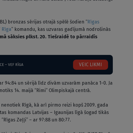
BL) bronzas sērijas otrajā spēlē šodien “
Rīgas
 Rīga
” komandu, kas uzvaras gadījumā nodrošinās
 sāksies plkst. 20. Tiešraidē to pārraidīs
VEIC LIKMI
CE – VEF RĪGA
ar 94:84 un sērijā līdz divām uzvarām panāca 1-0. Ja
notiks 14. maijā “Rimi” Olimpiskajā centrā.
e nenotiek Rīgā, kā arī pirmo reizi kopš 2009. gada
ētas komandas Latvijas – Igaunijas līgā šogad tikās
“Rīgas Zeļļi” – ar 97:88 un 80:77.