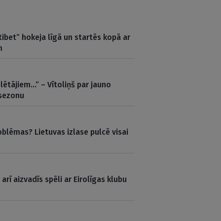
ibet” hokeja līgā un startēs kopā ar
m
lētājiem…” – Vītoliņš par jauno
 sezonu
oblēmas? Lietuvas izlase pulcē visai
arī aizvadīs spēli ar Eirolīgas klubu