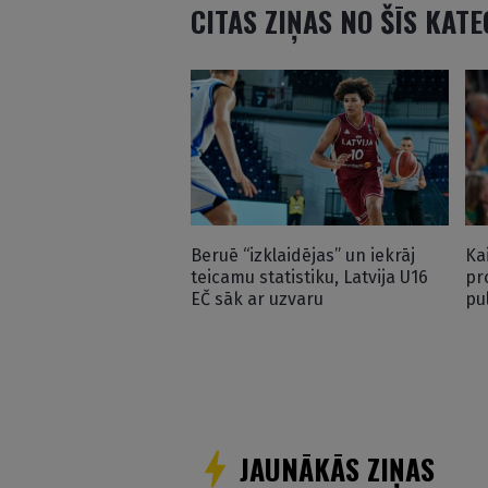
CITAS ZIŅAS NO ŠĪS KAT
Beruē “izklaidējas” un iekrāj
Ka
teicamu statistiku, Latvija U16
pr
EČ sāk ar uzvaru
pu
JAUNĀKĀS ZIŅAS