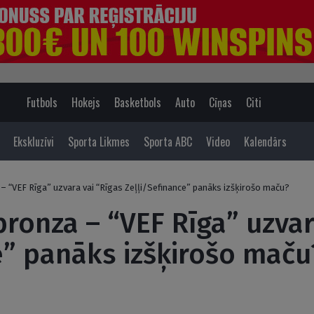
Futbols
Hokejs
Basketbols
Auto
Cīņas
Citi
Ekskluzīvi
Sporta Likmes
Sporta ABC
Video
Kalendārs
– “VEF Rīga” uzvara vai “Rīgas Zeļļi/Sefinance” panāks izšķirošo maču?
bronza – “VEF Rīga” uzvar
e” panāks izšķirošo maču