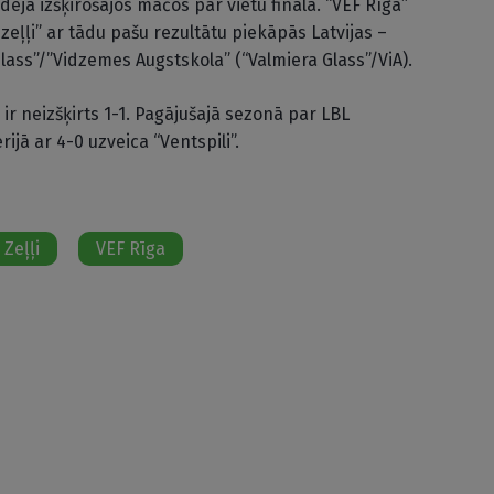
ēja izšķirošajos mačos par vietu finālā. “VEF Rīga”
s zeļļi” ar tādu pašu rezultātu piekāpās Latvijas –
lass”/”Vidzemes Augstskola” (“Valmiera Glass”/ViA).
s ir neizšķirts 1-1. Pagājušajā sezonā par LBL
ijā ar 4-0 uzveica “Ventspili”.
 Zeļļi
VEF Rīga