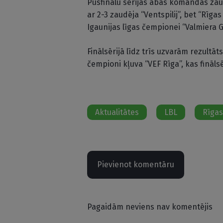
Pusfinālu sērijās abas komandas zaud
ar 2-3 zaudēja “Ventspilij”, bet “Rīga
Igaunijas līgas čempionei “Valmiera G
Finālsērijā līdz trīs uzvarām rezultāt
čempioni kļuva “VEF Rīga”, kas finālsēr
Aktualitātes
LBL
Rīgas
Pievienot komentāru
Pagaidām neviens nav komentējis