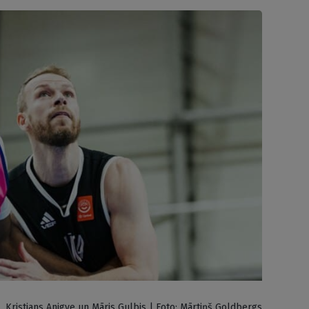
Kristians Anigve un Māris Gulbis | Foto: Mārtiņš Goldbergs