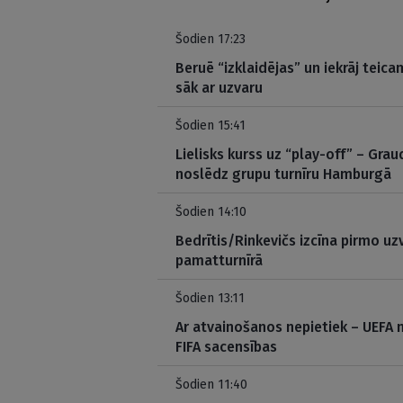
Šodien 17:23
Beruē “izklaidējas” un iekrāj teica
sāk ar uzvaru
Šodien 15:41
Lielisks kurss uz “play-off” – Gr
noslēdz grupu turnīru Hamburgā
Šodien 14:10
Bedrītis/Rinkevičs izcīna pirmo u
pamatturnīrā
Šodien 13:11
Ar atvainošanos nepietiek – UEFA 
FIFA sacensības
Šodien 11:40