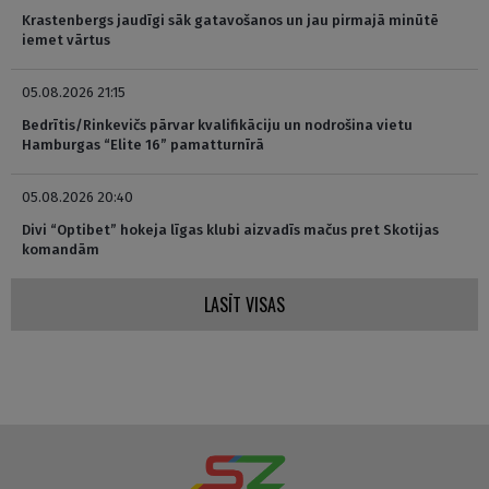
Krastenbergs jaudīgi sāk gatavošanos un jau pirmajā minūtē
iemet vārtus
05.08.2026 21:15
Bedrītis/Rinkevičs pārvar kvalifikāciju un nodrošina vietu
Hamburgas “Elite 16” pamatturnīrā
05.08.2026 20:40
Divi “Optibet” hokeja līgas klubi aizvadīs mačus pret Skotijas
komandām
LASĪT VISAS