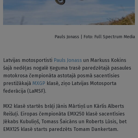
Pauls Jonass | Foto: Full Spectrum Media
Latvijas motosportisti
Pauls Jonass
un Markuss Kokins
šajā nedēļas nogalē Ķeguma trasē paredzētajā pasaules
motokrosa čempionāta astotajā posmā sacentīsies
prestižākajā
MXGP
klasē, ziņo Latvijas Motosporta
federācija (LaMSF).
MX2 klasē startēs brāļi Jānis Mārtiņš un Kārlis Alberts
Reišuļi. Eiropas čempionāta EMX250 klasē sacentīsies
Jēkabs Kubuliņš, Tomass Šaicāns un Roberts Lūsis, bet
EMX125 klasē starts paredzēts Tomam Dankertam.