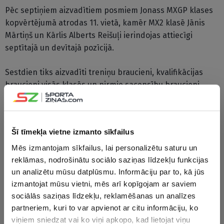
Pēc septiņiem aizvadītiem posmiem Jonass MXGP klases
kopvērtējumā atrodas 11. vietā, kamēr MX2 klasē Jānis
Mārtiņš un Kārlis Alberts Reišuļi ierindojas attiecīgi
septītajā un devītajā pozīcijā.
Sestdien tiks aizvadīti treniņu braucieni, kvalifikācijas
braucieni visās klasēs un pirmie sacensību braucieni
Eiropas čempionāta klasēs. Svētdien abus braucienus
aizvadīs MX2 un MXGP klases sportisti, kā arī otrajā
braucienā sacentīsies EMX125 un EMX250 klašu
Šī tīmekļa vietne izmanto sīkfailus
motosportisti.
Mēs izmantojam sīkfailus, lai personalizētu saturu un
Pasaules čempionāta posms Ķeguma trasē norisināsies
reklāmas, nodrošinātu sociālo saziņas līdzekļu funkcijas
otro gadu pēc kārtas.
un analizētu mūsu datplūsmu. Informāciju par to, kā jūs
izmantojat mūsu vietni, mēs arī kopīgojam ar saviem
sociālās saziņas līdzekļu, reklamēšanas un analīzes
CITAS ZIŅAS NO ŠĪS KATEGORIJAS
partneriem, kuri to var apvienot ar citu informāciju, ko
viņiem sniedzat vai ko viņi apkopo, kad lietojat viņu