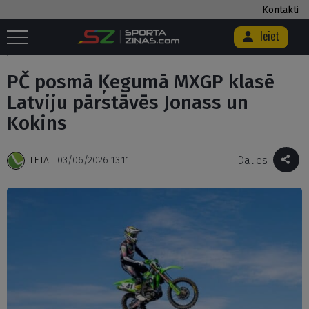
Kontakti
Ieiet
Sākums
/
Auto/Moto
/
PČ posmā Ķegumā MXGP klasē Latviju pārstāvēs
Jonass un Kokins
PČ posmā Ķegumā MXGP klasē
Latviju pārstāvēs Jonass un
Kokins
Dalies
LETA
03/06/2026 13:11