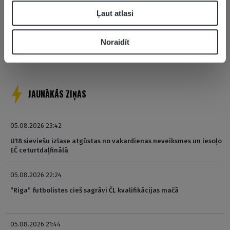
Ļaut atlasi
Pievienot komentāru
Noraidīt
Pagaidām neviens nav komentējis
JAUNĀKĀS ZIŅAS
05.08.2026 23:42
U18 sieviešu izlase atgūstas no vakardienas neveiksmes un iesoļo
EČ ceturtdaļfinālā
05.08.2026 22:24
“Riga” futbolistes cieš sagrāvi ČL kvalifikācijas mačā
05.08.2026 21:44