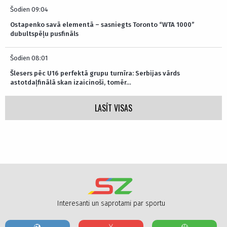
Šodien 09:04
Ostapenko savā elementā – sasniegts Toronto “WTA 1000”
dubultspēļu pusfināls
Šodien 08:01
Šlesers pēc U16 perfektā grupu turnīra: Serbijas vārds
astotdaļfinālā skan izaicinoši, tomēr…
LASĪT VISAS
Interesanti un saprotami par sportu