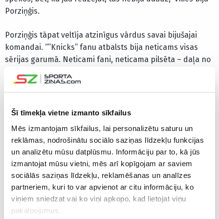
Porziņģis.
Porziņģis tāpat veltīja atzinīgus vārdus savai bijušajai
komandai. “”Knicks” fanu atbalsts bija neticams visas
sērijas garumā. Neticami fani, neticama pilsēta – daļa no
manis ir laimīga par viņiem. Novēlu viņiem visu to labāko.”
Porziņģim ar “Celtics” vēl spēkā ir līgums uz vienu sezonu,
taču pastāv iespēja, ka viņš šovasar varētu tikt aizmainīts
Šī tīmekļa vietne izmanto sīkfailus
– lai saglabātu pašreizējo kodolu, Bostonai būs jāveic
Mēs izmantojam sīkfailus, lai personalizētu saturu un
milzīgi tēriņi. Porziņģis atklāja, ka viņš vēl nav aizdomājies
reklāmas, nodrošinātu sociālo saziņas līdzekļu funkcijas
par to, ka “Celtics” komanda šādā kodolā savu pēdējo
un analizētu mūsu datplūsmu. Informāciju par to, kā jūs
spēli, iespējams, jau ir aizvadījusi, taču viņš pozitīvi
izmantojat mūsu vietni, mēs arī kopīgojam ar saviem
atskatījās uz pēdējiem diviem gadiem Bostonā.
sociālās saziņas līdzekļu, reklamēšanas un analīzes
partneriem, kuri to var apvienot ar citu informāciju, ko
“Šie divi gadi Bostonā ir bijuši neticami,” pauda latvietis.
viņiem sniedzat vai ko viņi apkopo, kad lietojat viņu
“Ja tikai paskatāmies no manas perspektīvas, ir bijuši
pakalpojumus.
kāpumi un kritumi. Arī pērn bija grūti brīži, bet, kad