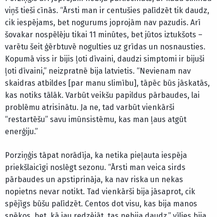
viņš tieši cīnās. “Ārsti man ir centušies palīdzēt tik daudz,
cik iespējams, bet nogurums joprojām nav pazudis. Arī
šovakar nospēlēju tikai 11 minūtes, bet jūtos iztukšots –
varētu šeit ģērbtuvē nogulties uz grīdas un nosnausties.
Kopumā viss ir bijis ļoti dīvaini, daudzi simptomi ir bijuši
ļoti dīvaini,” neizpratnē bija latvietis. “Nevienam nav
skaidras atbildes [par manu slimību], tāpēc būs jāskatās,
kas notiks tālāk. Varbūt veikšu papildus pārbaudes, lai
problēmu atrisinātu. Ja ne, tad varbūt vienkārši
“restartēšu” savu imūnsistēmu, kas man ļaus atgūt
enerģiju.”
Porziņģis tāpat norādīja, ka netika pieļauta iespēja
priekšlaicīgi noslēgt sezonu. “Ārsti man veica sirds
pārbaudes un apstiprināja, ka nav riska un nekas
nopietns nevar notikt. Tad vienkārši bija jāsaprot, cik
spējīgs būšu palīdzēt. Centos dot visu, kas bija manos
spēkos, bet, kā jau redzējāt, tas nebija daudz,” vīlies bija