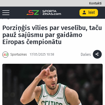
Kontakti
Ieiet
Sākums
/
Basketbols
/
Porziņģis vīlies par veselību, taču pauž sajūsmu
par gaidāmo Eiropas čempionātu
Porziņģis vīlies par veselību, taču
pauž sajūsmu par gaidāmo
Eiropas čempionātu
Dalies
Sportazinas
17/05/2025 10:58