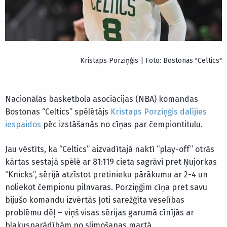
Kristaps Porziņģis | Foto: Bostonas "Celtics"
Nacionālās basketbola asociācijas (NBA) komandas
Bostonas “Celtics” spēlētājs
Kristaps Porziņģis
dalījies
iespaidos
pēc izstāšanās no cīņas par čempiontitulu.
Jau vēstīts, ka “Celtics” aizvadītajā naktī “play-off” otrās
kārtas sestajā spēlē ar 81:119 cieta sagrāvi pret Ņujorkas
“Knicks”, sērijā atzīstot pretinieku pārākumu ar 2-4 un
noliekot čempionu pilnvaras. Porziņģim cīņa pret savu
bijušo komandu izvērtās ļoti sarežģīta veselības
problēmu dēļ – viņš visas sērijas garumā cīnījās ar
blakusparādībām no slimošanas martā.