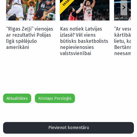
“Rīgas Zeļļi” vienojas
Kas notiek Latvijas
“Ar veselīb
ar rezultatīvi Polijas
izlasē? Vēl viens
kārtībā. 
līgā spēlējušo
būtisks basketbolists
lietu, kas
amerikāni
nepievienosies
Bertāns p
valstsvienībai
neesamību
Aktualitātes
Kristaps Porziņģis
Pievienot komentāru