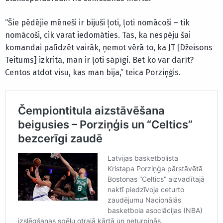
“Šie pēdējie mēneši ir bijuši ļoti, ļoti nomācoši – tik
nomācoši, cik varat iedomāties. Tas, ka nespēju šai
komandai palīdzēt vairāk, ņemot vērā to, ka JT [Džeisons
Teitums] izkrita, man ir ļoti sāpīgi. Bet ko var darīt?
Centos atdot visu, kas man bija,” teica Porziņģis.