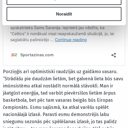
Noraidīt
Porziņģis arī optimistiski raudzījās uz gaidāmo vasaru.
“Strādāšu pie daudzām lietām, bet galvenā lieta būs savu
imūnsistēmu atkal nostādīt normālā stāvoklī. Man ir
jāatgūst enerģija, tad varbūt pievērsīšos lietām ārpus
basketbola, bet pēc tam vasaras beigās būs Eiropas
čempionāts. Esmu sajūsmā, ka atkal varēšu spēlēt
nacionālajā izlasē. Parasti esmu demonstrējis labu
sniegumu sezonās pēc spēlēšanas izlasē, jo tas palīdz