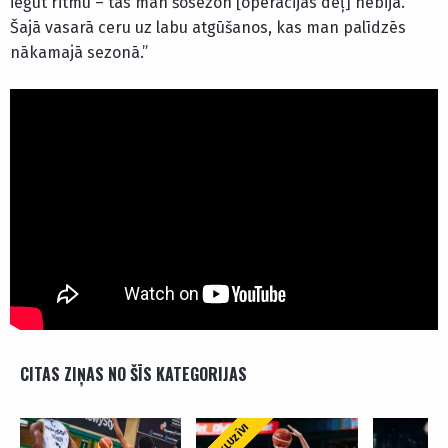
iegūt ritmu – tas man šosezon [operācijas dēļ] nebija.
Šajā vasarā ceru uz labu atgūšanos, kas man palīdzēs
nākamajā sezonā.”
CITAS ZIŅAS NO ŠĪS KATEGORIJAS
EKSKLUZĪVI