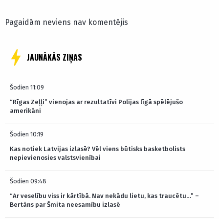
Pagaidām neviens nav komentējis
JAUNĀKĀS ZIŅAS
Šodien 11:09
“Rīgas Zeļļi” vienojas ar rezultatīvi Polijas līgā spēlējušo
amerikāni
Šodien 10:19
Kas notiek Latvijas izlasē? Vēl viens būtisks basketbolists
nepievienosies valstsvienībai
Šodien 09:48
“Ar veselību viss ir kārtībā. Nav nekādu lietu, kas traucētu…” –
Bertāns par Šmita neesamību izlasē