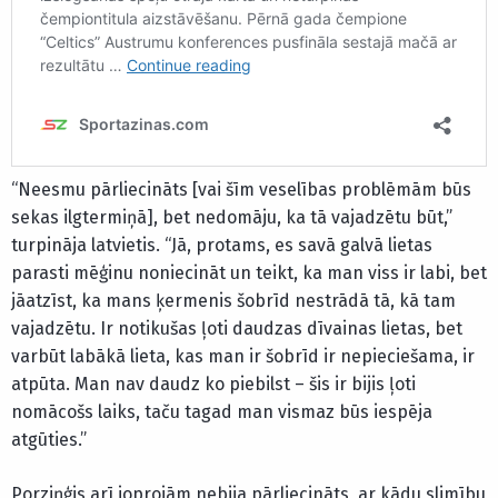
“Neesmu pārliecināts [vai šīm veselības problēmām būs
sekas ilgtermiņā], bet nedomāju, ka tā vajadzētu būt,”
turpināja latvietis. “Jā, protams, es savā galvā lietas
parasti mēģinu noniecināt un teikt, ka man viss ir labi, bet
jāatzīst, ka mans ķermenis šobrīd nestrādā tā, kā tam
vajadzētu. Ir notikušas ļoti daudzas dīvainas lietas, bet
varbūt labākā lieta, kas man ir šobrīd ir nepieciešama, ir
atpūta. Man nav daudz ko piebilst – šis ir bijis ļoti
nomācošs laiks, taču tagad man vismaz būs iespēja
atgūties.”
Porziņģis arī joprojām nebija pārliecināts, ar kādu slimību