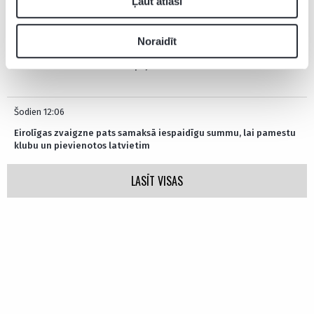
Ļaut atlasi
Noraidīt
Šodien 12:40
VALMIERA GLASS VIA dod iespēju Bertānu skolas absolventam
Šodien 12:06
Eirolīgas zvaigzne pats samaksā iespaidīgu summu, lai pamestu
klubu un pievienotos latvietim
LASĪT VISAS