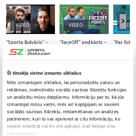
VIDEO
VIDEO
VIDEO
“Sporta Bulvāris” –
“FaceOff” podkāsts –
“Par Futbo
Ādolfs ar Ūdri
trīs mēneši bez
Dambraus
nepiekrīt viedoklim,
hokeja, jauns tops un
un Horvāti
ka bez sporta var
drusku par
iztikt
azartspēlēm
Šī tīmekļa vietne izmanto sīkfailus
Mēs izmantojam sīkfailus, lai personalizētu saturu un
reklāmas, nodrošinātu sociālo saziņas līdzekļu funkcijas
un analizētu mūsu datplūsmu. Informāciju par to, kā jūs
izmantojat mūsu vietni, mēs arī kopīgojam ar saviem
Faceoff
Podkāsti
sociālās saziņas līdzekļu, reklamēšanas un analīzes
partneriem, kuri to var apvienot ar citu informāciju, ko
viņiem sniedzat vai ko viņi apkopo, kad lietojat viņu
pakalpojumus.