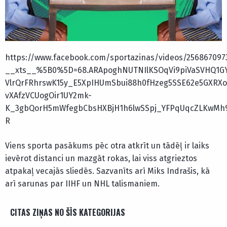
https://www.facebook.com/sportazinas/videos/256867097
__xts__%5B0%5D=68.ARApoghNUTNIlKSOqVi9piVaSVHQ1GY2
VlrQrFRhrswK15y_E5XpIHUmSbui88h0fHzeg5SSE62e5GXR
vXAfzVCUogOir1UY2mk-
K_3gbQorH5mWfegbCbsHXBjH1h6lwSSpj_YFPqUqcZLKwMh
R
Viens sporta pasākums pēc otra atkrīt un tādēļ ir laiks
ievērot distanci un mazgāt rokas, lai viss atgrieztos
atpakaļ vecajās sliedēs. Sazvanīts arī Miks Indrašis, kā
arī sarunas par IIHF un NHL talismaniem.
CITAS ZIŅAS NO ŠĪS KATEGORIJAS