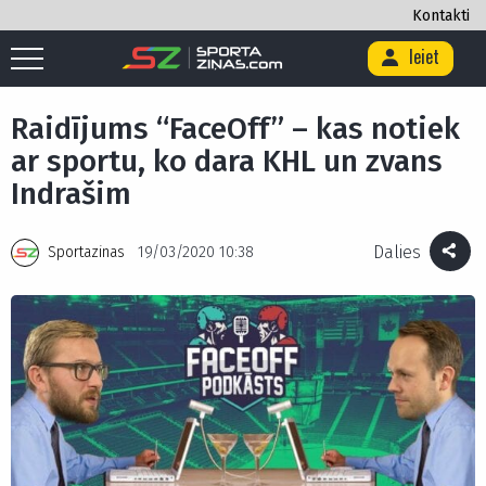
Kontakti
Ieiet
Sākums
/
Podkāsti
/
Raidījums “FaceOff” – kas notiek ar sportu, ko dara
KHL un zvans Indrašim
Raidījums “FaceOff” – kas notiek
ar sportu, ko dara KHL un zvans
Indrašim
Dalies
Sportazinas
19/03/2020 10:38