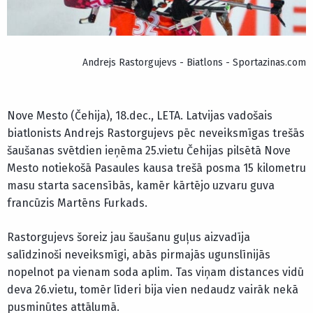
Andrejs Rastorgujevs - Biatlons - Sportazinas.com
Nove Mesto (Čehija), 18.dec., LETA. Latvijas vadošais
biatlonists Andrejs Rastorgujevs pēc neveiksmīgas trešās
šaušanas svētdien ieņēma 25.vietu Čehijas pilsētā Nove
Mesto notiekošā Pasaules kausa trešā posma 15 kilometru
masu starta sacensībās, kamēr kārtējo uzvaru guva
francūzis Martēns Furkads.
Rastorgujevs šoreiz jau šaušanu guļus aizvadīja
salīdzinoši neveiksmīgi, abās pirmajās ugunslīnijās
nopelnot pa vienam soda aplim. Tas viņam distances vidū
deva 26.vietu, tomēr līderi bija vien nedaudz vairāk nekā
pusminūtes attālumā.