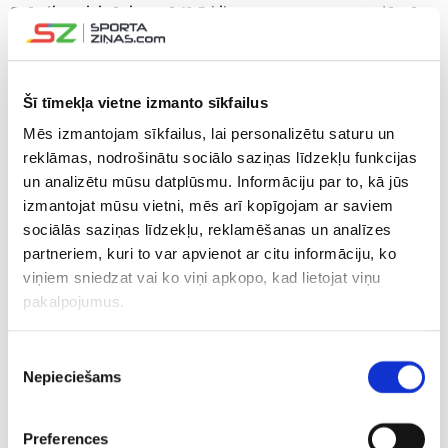
Svētdien risināsies arī 12,5 kilometru masu starts dāmām,
kas sāksies plkst.15.15. Tur gan Latvija nebūs pārstāvēta.
Iepriekšējo sezonu Rastorgujevs noslēdza 20.vietā
Šī tīmekļa vietne izmanto sīkfailus
Pasaules kausa kopvērtējumā, kas salīdzinājumā ar gadu
Mēs izmantojam sīkfailus, lai personalizētu saturu un
iepriekš bija kāpums par septiņām pozīcijām, bet aizpērn
reklāmas, nodrošinātu sociālo saziņas līdzekļu funkcijas
viņš guva 16.vietu.
un analizētu mūsu datplūsmu. Informāciju par to, kā jūs
izmantojat mūsu vietni, mēs arī kopīgojam ar saviem
Rastorgujevs augstvērtīgākos rezultātus iepriekšējā
sociālās saziņas līdzekļu, reklamēšanas un analīzes
sezonā sasniedza Ziemeļamerikas posmos – Kenmorā
partneriem, kuri to var apvienot ar citu informāciju, ko
(Kanādā) viņš bija piektais sacensībās ar masu startu, bet
viņiem sniedzat vai ko viņi apkopo, kad lietojat viņu
Preskailā (ASV) izcīnīja septīto vietu sprintā. Karjeras
pakalpojumus.
laikā Rastorgujevs četras reizes izcīnījis ceturto vietu
Pasaules kausa sacensībās, bet uz goda pjedestāla viņam
Piekrišanas
vēl nav izdevies kāpt.
Nepieciešams
izvēle
Pēc šī posma Pasaules kausa sezona turpināsies janvāra
sākumā ar sacensībām Oberhofā, Vācijā.
Preferences