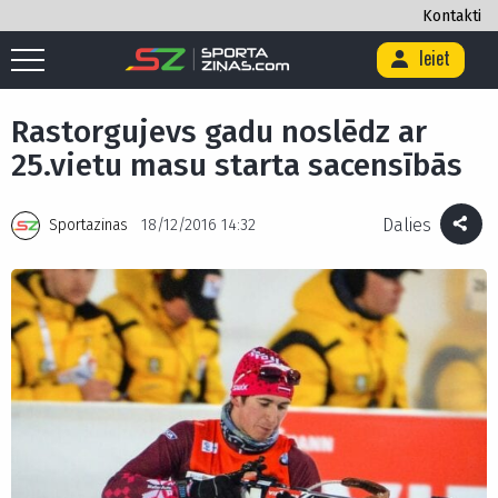
Kontakti
Ieiet
Sākums
/
Citi
/
Ziemas sporta veidi
/
Biatlons
/
Rastorgujevs gadu
noslēdz ar 25.vietu masu starta sacensībās
Rastorgujevs gadu noslēdz ar
25.vietu masu starta sacensībās
Dalies
Sportazinas
18/12/2016 14:32