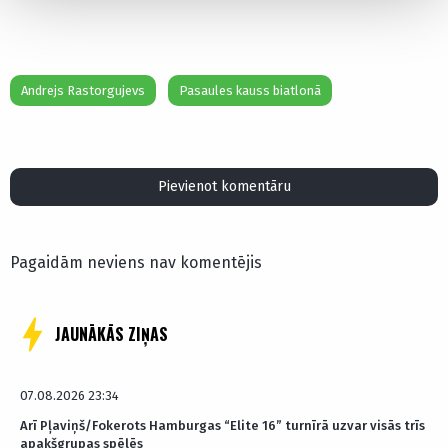
Andrejs Rastorgujevs
Pasaules kauss biatlonā
Pievienot komentāru
Pagaidām neviens nav komentējis
JAUNĀKĀS ZIŅAS
07.08.2026 23:34
Arī Pļaviņš/Fokerots Hamburgas “Elite 16” turnīrā uzvar visās trīs
apakšgrupas spēlēs