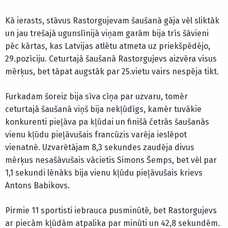
Kā ierasts, stāvus Rastorgujevam šaušanā gāja vēl sliktāk
un jau trešajā ugunslīnijā viņam garām bija trīs šāvieni
pēc kārtas, kas Latvijas atlētu atmeta uz priekšpēdējo,
29.pozīciju. Ceturtajā šaušanā Rastorgujevs aizvēra visus
mērķus, bet tāpat augstāk par 25.vietu vairs nespēja tikt.
Furkadam šoreiz bija sīva cīņa par uzvaru, tomēr
ceturtajā šaušanā viņš bija nekļūdīgs, kamēr tuvākie
konkurenti pieļāva pa kļūdai un finišā četrās šaušanās
vienu kļūdu pieļāvušais francūzis varēja ieslēpot
vienatnē. Uzvarētājam 8,3 sekundes zaudēja divus
mērķus nesašāvušais vācietis Simons Šemps, bet vēl par
1,1 sekundi lēnāks bija vienu kļūdu pieļāvušais krievs
Antons Babikovs.
Pirmie 11 sportisti iebrauca pusminūtē, bet Rastorgujevs
ar piecām kļūdām atpalika par minūti un 42,8 sekundēm.