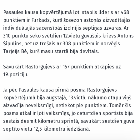
Pasaules kausa kopvērtējumā ļoti stabils līderis ar 468
punktiem ir Furkads, kurš šosezon astoņās aizvadītajās
individuālajās sacensībās izcīnījis septiņas uzvaras. Ar
310 punktu seko svētdien 12.vietu guvušais krievs Antons
Šipuļins, bet uz trešais ar 308 punktiem ir norvēģis
Tarjeijs Bē, kurš masu startā bija devītais.
Savukārt Rastorgujevs ar 157 punktiem atkāpies uz
19.pozīciju.
Ja pēc Pasaules kausa pirmā posma Rastorgujevs
kopvērtējumā bija augstajā, 13.vietā, nākamo etapu viņš
aizvadīja neveiksmīgi, netiekot pie punktiem. Tomēr šis
posms atkal ir ļoti veiksmīgs, jo ceturtdien sportists bija
sestais desmit kilometru sprintā, savukārt sestdien guva
septīto vietu 12,5 kilometru iedzīšanā.