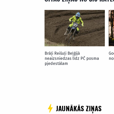
Brāļi Reišuļi Beļģijā
Go
neaizsniedzas līdz PČ posma
no
pjedestālam
JAUNĀKĀS ZIŅAS