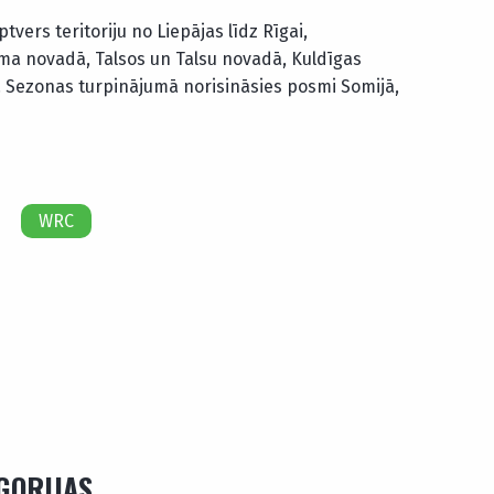
vers teritoriju no Liepājas līdz Rīgai,
ma novadā, Talsos un Talsu novadā, Kuldīgas
Sezonas turpinājumā norisināsies posmi Somijā,
WRC
EGORIJAS