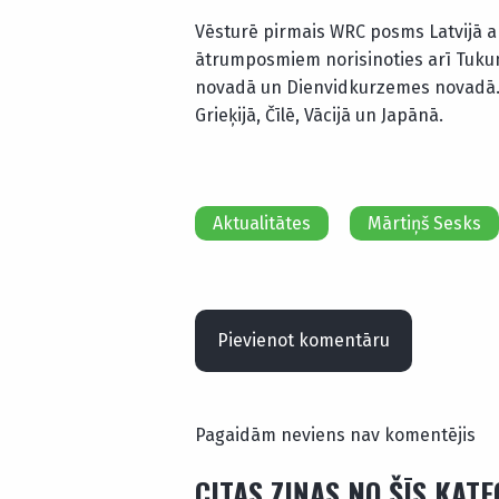
Vēsturē pirmais WRC posms Latvijā apt
ātrumposmiem norisinoties arī Tuku
novadā un Dienvidkurzemes novadā. 
Grieķijā, Čīlē, Vācijā un Japānā.
Aktualitātes
Mārtiņš Sesks
Pievienot komentāru
Pagaidām neviens nav komentējis
CITAS ZIŅAS NO ŠĪS KAT