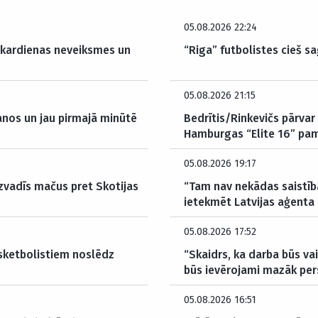
05.08.2026 22:24
akardienas neveiksmes un
“Riga” futbolistes cieš sa
05.08.2026 21:15
anos un jau pirmajā minūtē
Bedrītis/Rinkevičs pārvar 
Hamburgas “Elite 16” pam
05.08.2026 19:17
izvadīs mačus pret Skotijas
“Tam nav nekādas saistība
ietekmēt Latvijas aģenta 
05.08.2026 17:52
asketbolistiem noslēdz
“Skaidrs, ka darba būs v
būs ievērojami mazāk per
05.08.2026 16:51