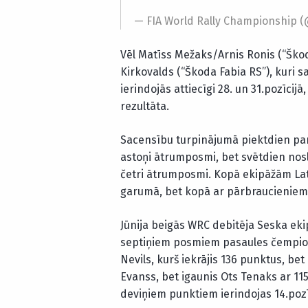
— FIA World Rally Championship (
Vēl Matīss Mežaks/Arnis Ronis (“Škod
Kirkovalds (“Škoda Fabia RS”), kuri 
ierindojās attiecīgi 28. un 31.pozīcijā
rezultāta.
Sacensību turpinājumā piektdien par
astoņi ātrumposmi, bet svētdien nosl
četri ātrumposmi. Kopā ekipāžām Lat
garumā, bet kopā ar pārbraucieniem t
Jūnija beigās WRC debitēja Seska ekipā
septiņiem posmiem pasaules čempion
Nevils, kurš iekrājis 136 punktus, bet o
Evanss, bet igaunis Ots Tenaks ar 11
deviņiem punktiem ierindojas 14.pozī