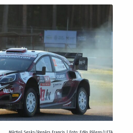
Mārtiņš Sesks/Renārs Francis | Foto: Edijs Pālens/LETA