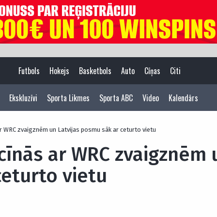
Futbols
Hokejs
Basketbols
Auto
Cīņas
Citi
Ekskluzīvi
Sporta Likmes
Sporta ABC
Video
Kalendārs
r WRC zvaigznēm un Latvijas posmu sāk ar ceturto vietu
cīnās ar WRC zvaigznēm u
eturto vietu