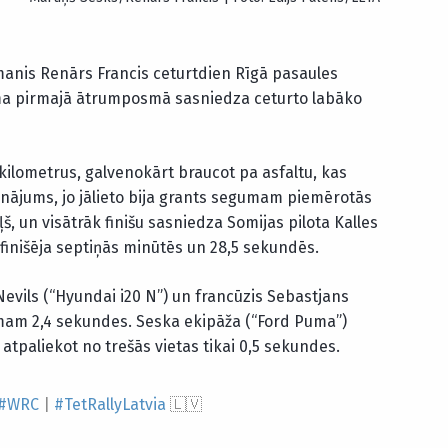
anis Renārs Francis ceturtdien Rīgā pasaules
ma pirmajā ātrumposmā sasniedza ceturto labāko
 kilometrus, galvenokārt braucot pa asfaltu, kas
cinājums, jo jālieto bija grants segumam piemērotās
ļš, un visātrāk finišu sasniedza Somijas pilota Kalles
 finišēja septiņās minūtēs un 28,5 sekundēs.
 Nevils (“Hyundai i20 N”) un francūzis Sebastjans
omam 2,4 sekundes. Seska ekipāža (“Ford Puma”)
paliekot no trešās vietas tikai 0,5 sekundes.
#WRC
|
#TetRallyLatvia
🇱🇻