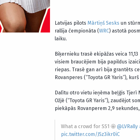
Latvijas pilots
Mārtiņš Sesks
un stūrm
rallija čempionāta (
WRC
) astotā pos
laiku.
Biķernieku trasē ekipāžas veica 11,13
visiem braucējiem bija papildus izai
riepas. Trasē gan arī bija grantēts ce
Rovanperes (“Toyota GR Yaris”), kurš
Dalītu otro vietu ieņēma beļģis Tjerī
Ožjē (“Toyota GR Yaris”), zaudējot s
piekāpās Rovanperem 2,9 sekundes, at
What a crowd for SS1 🤩
@LVRally
pic.twitter.com/J5z3ikr0iC