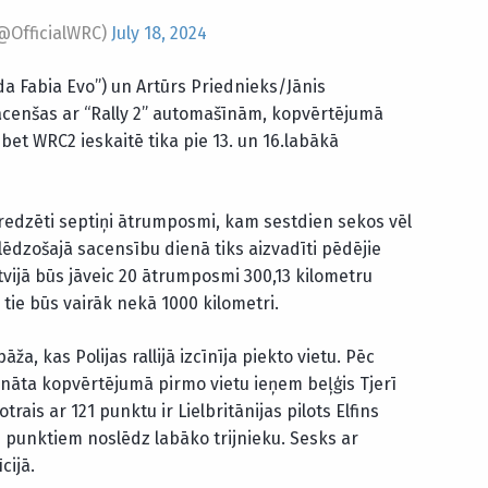
@OfficialWRC)
July 18, 2024
a Fabia Evo”) un Artūrs Priednieks/Jānis
sacenšas ar “Rally 2” automašīnām, kopvērtējumā
, bet WRC2 ieskaitē tika pie 13. un 16.labākā
edzēti septiņi ātrumposmi, kam sestdien sekos vēl
ēdzošajā sacensību dienā tiks aizvadīti pēdējie
vijā būs jāveic 20 ātrumposmi 300,13 kilometru
ie būs vairāk nekā 1000 kilometri.
ža, kas Polijas rallijā izcīnīja piekto vietu. Pēc
āta kopvērtējumā pirmo vietu ieņem beļģis Tjerī
trais ar 121 punktu ir Lielbritānijas pilots Elfins
5 punktiem noslēdz labāko trijnieku. Sesks ar
cijā.