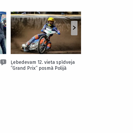
VIDEO
Palikusi puse no mašī
Seska transportlīdzek
avārijas kļūst par
“metāllūžņiem”
Ļebedevam 12. vieta spīdveja
1
“Grand Prix” posmā Polijā