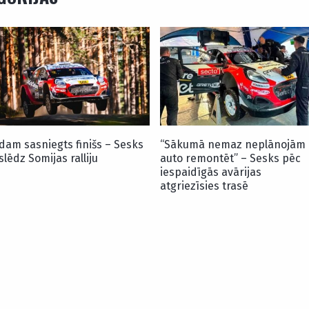
dam sasniegts finišs – Sesks
“Sākumā nemaz neplānojām
slēdz Somijas ralliju
auto remontēt” – Sesks pēc
iespaidīgās avārijas
atgriezīsies trasē