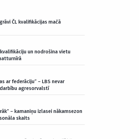
grāvi ČL kvalifikācijas mačā
kvalifikāciju un nodrošina vietu
atturnīrā
s ar federāciju” – LBS nevar
darbību agresorvalstī
airāk” – kamaniņu izlasei nākamsezon
sonāla skaits