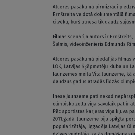
Atceres pasākumā pirmizrādi piedzīvoj
Ernštreita veidotā dokumentālā filma
cilvēku, kurš atnesa tik daudz sajūsm
Filmas scenārija autors ir Ernštreits
Šalmis, videoinženieris Edmunds Rim
Atceres pasākumā piedalījās filmas vei
LOK, Latvijas Šķēpmetēju kluba un Lat
Jaunzemes meita Vita Jaunzeme, kā arī
daudzus gadus atradās līdzās olimpi
Inese Jaunzeme pati nekad nepārspīlē
olimpisko zeltu viņa savulaik pat ir a
Pēc sportistes karjeras viņa kļuva p
2011.gadā. Jaunzeme bija spilgta pers
popularizētāja, ilggadēja Latvijas Ol
dzīves veidotāja, zaļās domāšanas un 