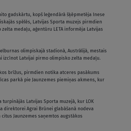
smito gadskārtu, kopš leģendārā šķēpmetēja Inese
skajās spēlēs, Latvijas Sporta muzejs pirmdien
 zelta medaļu, aģentūru LETA informēja Latvijas
burnas olimpiskajā stadionā, Austrālijā, mestais
ai izcīnot Latvijai pirmo olimpisko zelta medaļu.
skos brīžus, pirmdien notika atceres pasākums
nīcas parkā pie Jaunzemes piemiņas akmens, kur
 turpinājās Latvijas Sporta muzejā, kur LOK
a direktorei Agrai Brūnei glabāšanā nodeva
un citus Jaunzemes saņemtos augstākos