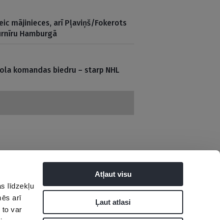
ic mājinieces, arī Pļaviņš/Fokerots
turnīru Hamburgā
Ābola komandas biedru – starp NHL
Atļaut visu
s līdzekļu
mēs arī
tuma politika
Ļaut atlasi
 to var