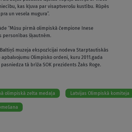
iecību, kas kļuva par visaptverošu kustību. Rūpēs
ipra un vesela mugura”.
stāde “Mūsu pirmā olimpiskā čempione Inese
es personības šķautnēm.
Baltiņš muzeja ekspozīcijai nodeva Starptautiskās
 apbalvojumu Olimpisko ordeni, kuru 2011.gada
am pasniedza tā brīža SOK prezidents Žaks Roge.
rmā olimpiskā zelta medaļa
Latvijas Olimpiskā komiteja
pmešana