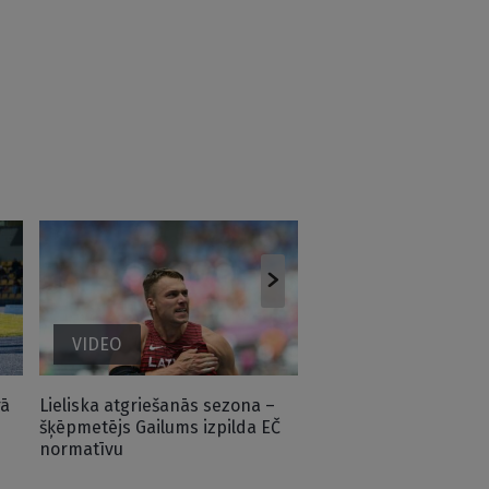
VIDEO
rā
Lieliska atgriešanās sezona –
2025. gada sportiste S
šķēpmetējs Gailums izpilda EČ
sezonas pirmajās sa
normatīvu
iekļūst TOP 5