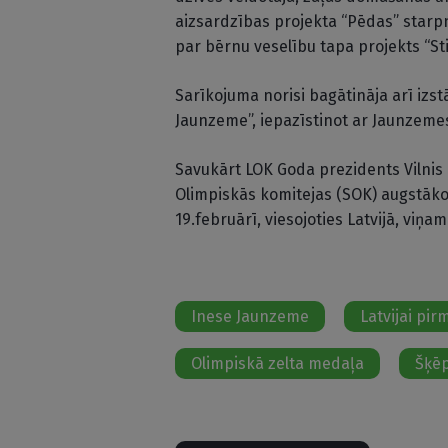
aizsardzības projekta “Pēdas” starpn
par bērnu veselību tapa projekts “St
Sarīkojuma norisi bagātināja arī iz
Jaunzeme”, iepazīstinot ar Jaunzem
Savukārt LOK Goda prezidents Vilnis 
Olimpiskās komitejas (SOK) augstāko
19.februārī, viesojoties Latvijā, viņ
Inese Jaunzeme
Latvijai pi
Olimpiskā zelta medaļa
Šķē