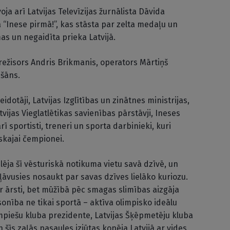
a arī Latvijas Televīzijas žurnālista Dāvida
 “Inese pirmā!”, kas stāsta par zelta medaļu un
as un negaidīta prieka Latvijā.
, režisors Andris Brikmanis, operators Mārtiņš
šāns.
dotāji, Latvijas Izglītības un zinātnes ministrijas,
vijas Vieglatlētikas savienības pārstāvji, Ineses
 sportisti, treneri un sporta darbinieki, kuri
skajai čempionei.
ja šī vēsturiskā notikuma vietu savā dzīvē, un
tļāvusies nosaukt par savas dzīves lielāko kuriozu.
ar ārsti, bet mūžībā pēc smagas slimības aizgāja
onība ne tikai sportā – aktīva olimpisko ideālu
impiešu kluba prezidente, Latvijas Šķēpmetēju kluba
šīs zaļās pasaules izjūtas kopēja Latvijā ar vides