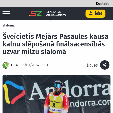
Kontakti
Ieiet
Sākums
/
Citi
/
Ziemas sporta veidi
/
Kalnu slēpošana
/
Šveicietis
Mejārs Pasaules kausa kalnu slēpošanā finālsacensībās uzvar milzu
slalomā
Šveicietis Mejārs Pasaules kausa
kalnu slēpošanā finālsacensībās
uzvar milzu slalomā
Dalies
LETA
16/03/2024 16:33