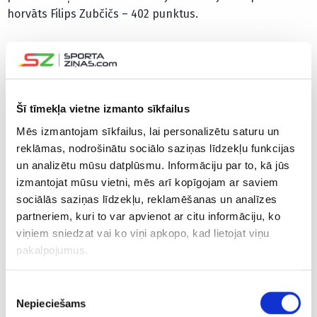
horvāts Filips Zubčičs – 402 punktus.
Visu disciplīnu summā Odermats ar 1902 punktiem jau
sen ir nodrošinājis uzvaru kopvērtējumā. Mejāram ir 943
punkti, bet trešais ar 872 punktiem trīs sacensības pirms
sezonas beigām ir austrietis Manuels Fellers.
Šī tīmekļa vietne izmanto sīkfailus
Mēs izmantojam sīkfailus, lai personalizētu saturu un
CITAS ZIŅAS NO ŠĪS KATEGORIJAS
reklāmas, nodrošinātu sociālo saziņas līdzekļu funkcijas
un analizētu mūsu datplūsmu. Informāciju par to, kā jūs
izmantojat mūsu vietni, mēs arī kopīgojam ar saviem
sociālās saziņas līdzekļu, reklamēšanas un analīzes
partneriem, kuri to var apvienot ar citu informāciju, ko
viņiem sniedzat vai ko viņi apkopo, kad lietojat viņu
pakalpojumus.
“Skaidrs, ka darba
“Lēmums nāca jau
Latvijas 
būs vairāk” –
kādu laiku” –
izlases tr
kamaniņu izlasei
kamaniņu treneris
dosies str
Piekrišanas
nākamsezon būs
Kivlenieks skaidro
Ziemeļam
Nepieciešams
izvēle