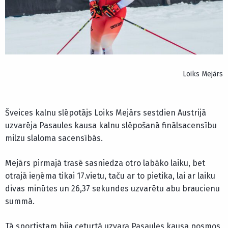
Loiks Mejārs
Šveices kalnu slēpotājs Loiks Mejārs sestdien Austrijā
uzvarēja Pasaules kausa kalnu slēpošanā finālsacensību
milzu slaloma sacensībās.
Mejārs pirmajā trasē sasniedza otro labāko laiku, bet
otrajā ieņēma tikai 17.vietu, taču ar to pietika, lai ar laiku
divas minūtes un 26,37 sekundes uzvarētu abu braucienu
summā.
Tā sportistam bija ceturtā uzvara Pasaules kausa posmos