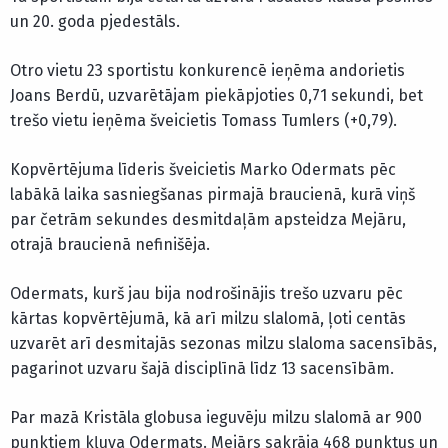
un 20. goda pjedestāls.
Otro vietu 23 sportistu konkurencē ieņēma andorietis
Joans Berdū, uzvarētājam piekāpjoties 0,71 sekundi, bet
trešo vietu ieņēma šveicietis Tomass Tumlers (+0,79).
Kopvērtējuma līderis šveicietis Marko Odermats pēc
labākā laika sasniegšanas pirmajā braucienā, kurā viņš
par četrām sekundes desmitdaļām apsteidza Mejāru,
otrajā braucienā nefinišēja.
Odermats, kurš jau bija nodrošinājis trešo uzvaru pēc
kārtas kopvērtējumā, kā arī milzu slalomā, ļoti centās
uzvarēt arī desmitajās sezonas milzu slaloma sacensībās,
pagarinot uzvaru šajā disciplīnā līdz 13 sacensībām.
Par mazā Kristāla globusa ieguvēju milzu slalomā ar 900
punktiem kļuva Odermats. Mejārs sakrāja 468 punktus un