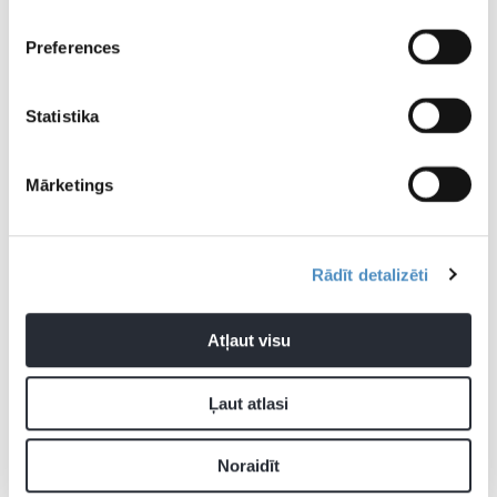
ievērojami mazāk
pievienošanos
personāla skaits
Kanādas izlasei
Preferences
Statistika
Mārketings
Kalnu slepošana
Rādīt detalizēti
Pievienot komentāru
Atļaut visu
Ļaut atlasi
Pagaidām neviens nav komentējis
Noraidīt
JAUNĀKĀS ZIŅAS