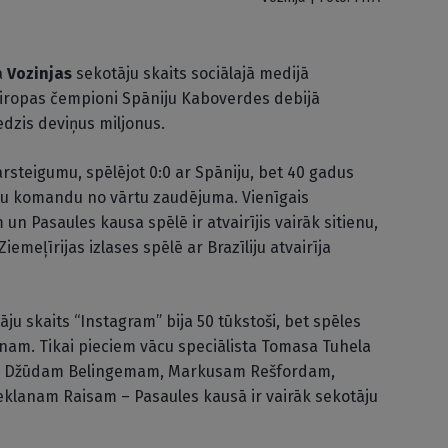
a
Vozinjas
sekotāju skaits sociālajā medijā
Eiropas čempioni Spāniju Kaboverdes debijā
edzis deviņus miljonus.
rsteigumu, spēlējot 0:0 ar Spāniju, bet 40 gadus
avu komandu no vārtu zaudējuma. Vienīgais
un Pasaules kausa spēlē ir atvairījis vairāk sitienu,
iemeļīrijas izlases spēlē ar Brazīliju atvairīja
ju skaits “Instagram” bija 50 tūkstoši, bet spēles
ljonam. Tikai pieciem vācu speciālista Tomasa Tuhela
em – Džūdam Belingemam, Markusam Rešfordam,
klanam Raisam – Pasaules kausā ir vairāk sekotāju