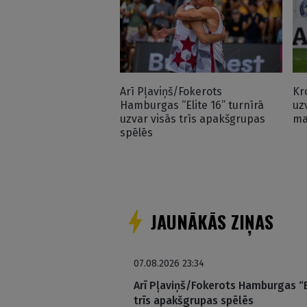
Arī Pļaviņš/Fokerots
Kr
Hamburgas “Elite 16” turnīrā
uz
uzvar visās trīs apakšgrupas
ma
spēlēs
JAUNĀKĀS ZIŅAS
07.08.2026 23:34
Arī Pļaviņš/Fokerots Hamburgas “El
trīs apakšgrupas spēlēs