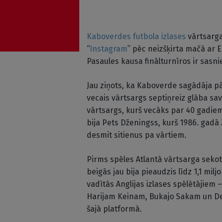
Kaboverdes futbola izlases
vārtsarg
“
Instagram
” pēc neizšķirta mačā ar 
Pasaules kausa finālturnīros ir sasni
Jau ziņots, ka Kaboverde sagādāja pā
vecais vārtsargs septiņreiz glāba s
vārtsargs, kurš vecāks par 40 gadiem 
bija Pets Dženingss, kurš 1986. gadā Z
desmit sitienus pa vārtiem.
Pirms spēles Atlantā vārtsarga sekotā
beigās jau bija pieaudzis līdz 1,1 mi
vadītās Anglijas izlases spēlētāji
Harijam Keinam, Bukajo Sakam un De
šajā platformā.