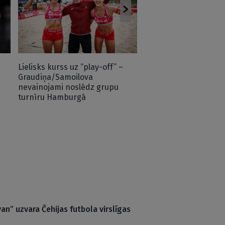
uzvaru Hamburgas “El
pamatturnīrā
Lielisks kurss uz “play-off” –
Graudiņa/Samoilova
nevainojami noslēdz grupu
turnīru Hamburgā
an” uzvara Čehijas futbola virslīgas