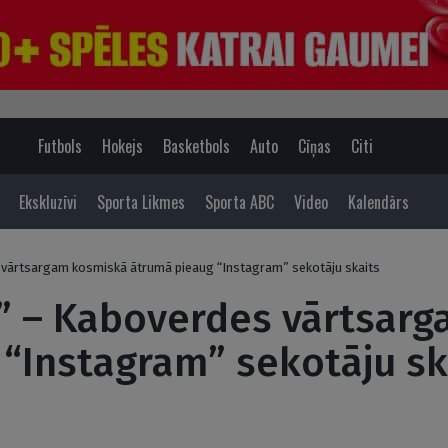
Futbols
Hokejs
Basketbols
Auto
Cīņas
Citi
Ekskluzīvi
Sporta Likmes
Sporta ABC
Video
Kalendārs
s vārtsargam kosmiskā ātrumā pieaug “Instagram” sekotāju skaits
s” – Kaboverdes vārtsar
“Instagram” sekotāju sk