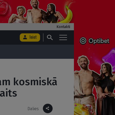
Kontakti
Ieiet
gam kosmiskā
aits
Dalies