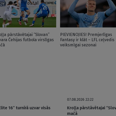
oļļa pārstāvētajai “Slovan”
PIEVIENOJIES! Premjerlīgas
vara Čehijas futbola virslīgas
Fantasy ir klāt – LFL ceļvedis
čā
veiksmīgai sezonai
07.08.2026 22:22
ite 16” turnīrā uzvar visās
Kroļļa pārstāvētajai “Slov
mačā