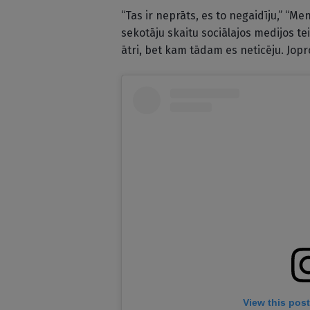
“Tas ir neprāts, es to negaidīju,” “M
sekotāju skaitu sociālajos medijos te
ātri, bet kam tādam es neticēju. Jopro
View this pos