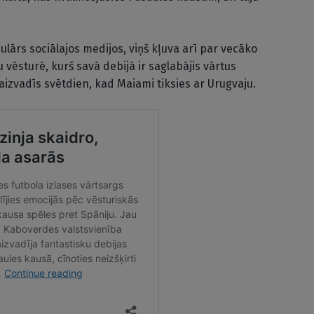
pulārs sociālajos medijos, viņš kļuva arī par vecāko
 vēsturē, kurš savā debijā ir saglabājis vārtus
izvadīs svētdien, kad Maiami tiksies ar Urugvaju.