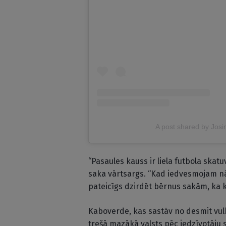
A post shared by Jos
“Pasaules kauss ir liela futbola skatu
saka vārtsargs. “Kad iedvesmojam nā
pateicīgs dzirdēt bērnus sakām, ka kā
Kaboverde, kas sastāv no desmit vul
trešā mazākā valsts pēc iedzīvotāju s