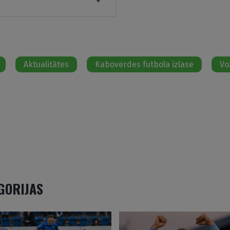
Aktualitātes
Kaboverdes futbola izlase
Vo
EGORIJAS