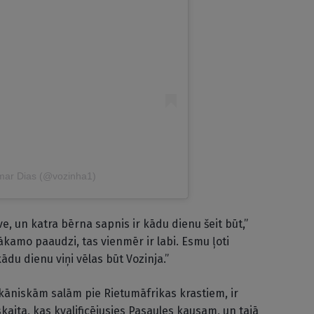
imar Dias (@vozinha1)
ve, un katra bērna sapnis ir kādu dienu šeit būt,”
kamo paaudzi, tas vienmēr ir labi. Esmu ļoti
du dienu viņi vēlas būt Vozinja.”
kāniskām salām pie Rietumāfrikas krastiem, ir
kaita, kas kvalificējusies Pasaules kausam, un tajā