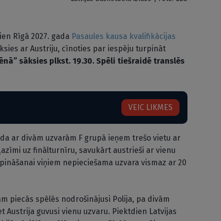
ien Rīgā 2027. gada
Pasaules kausa kvalifikācijas
sies ar Austriju, cīnoties par iespēju turpināt
nā” sāksies plkst. 19.30. Spēli tiešraidē translēs
VEIC LIKMES
da ar divām uzvarām F grupā ieņem trešo vietu ar
zīmi uz finālturnīru, savukārt austrieši ar vienu
turpināšanai viņiem nepieciešama uzvara vismaz ar 20
m piecās spēlēs nodrošinājusi Polija, pa divām
t Austrija guvusi vienu uzvaru. Piektdien Latvijas