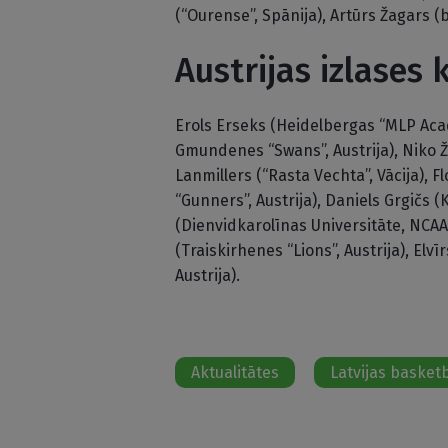
(“Ourense”, Spānija), Artūrs Žagars (be
Austrijas izlases
Erols Erseks (Heidelbergas “MLP Acade
Gmundenes “Swans”, Austrija), Niko Ž
Lanmillers (“Rasta Vechta”, Vācija), 
“Gunners”, Austrija), Daniels Grgičs (
(Dienvidkarolīnas Universitāte, NCAA)
(Traiskirhenes “Lions”, Austrija), Elvīr
Austrija).
Aktualitātes
Latvijas basketb