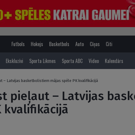
Futbols
Hokejs
Basketbols
Auto
Cīņas
Citi
Ekskluzīvi
Sporta Likmes
Sporta ABC
Video
Kalendārs
ut – Latvijas basketbolistiem mājas spēle PK kvalifikācijā
t pieļaut – Latvijas bas
kvalifikācijā