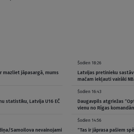
Šodien 18:26
 ir mazliet jāpasargā, mums
Latvijas pretinieku sastā
mačam iekļauti vairāki NB
Šodien 16:43
mu statistiku, Latvija U16 EČ
Daugavpils atgriežas “Opt
vienu no Rīgas komandā
Šodien 14:56
audiņa/Samoilova nevainojami
“Tas ir jāprasa pašiem spē