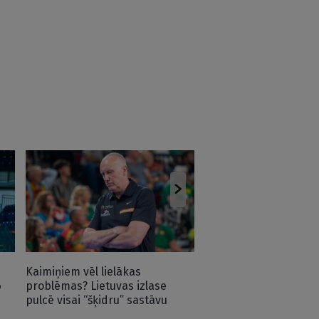
“Rīgas Zeļļi” pirmsse
aizvadīs spēli ar Eiro
Kaimiņiem vēl lielākas
6
problēmas? Lietuvas izlase
pulcē visai “šķidru” sastāvu