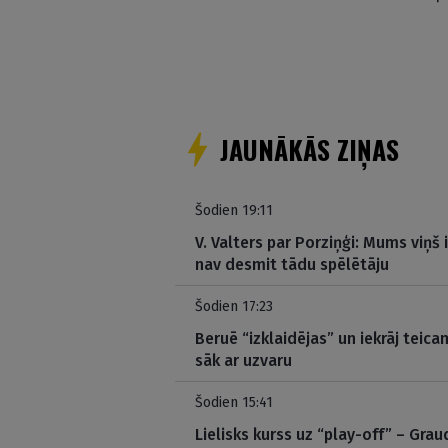
JAUNĀKĀS ZIŅAS
Šodien 19:11
V. Valters par Porziņģi: Mums viņš
nav desmit tādu spēlētāju
Šodien 17:23
Beruē “izklaidējas” un iekrāj teica
sāk ar uzvaru
Šodien 15:41
Lielisks kurss uz “play-off” – Gr