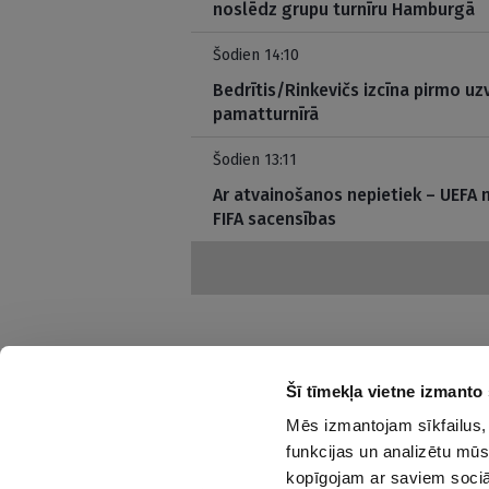
noslēdz grupu turnīru Hamburgā
Šodien 14:10
Bedrītis/Rinkevičs izcīna pirmo u
pamatturnīrā
Šodien 13:11
Ar atvainošanos nepietiek – UEFA 
FIFA sacensības
Šī tīmekļa vietne izmanto 
Mēs izmantojam sīkfailus, 
Interesanti un saprotami par sportu
funkcijas un analizētu mūs
kopīgojam ar saviem sociāl