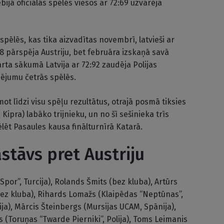
bijā oficiālās spēlēs viesos ar 72:69 uzvarēja
spēlēs, kas tika aizvadītas novembrī, latvieši ar
8 pārspēja Austriju, bet februāra izskaņā savā
rta sākumā Latvija ar 72:92 zaudēja Polijas
dējumu četrās spēlēs.
t līdzi visu spēļu rezultātus, otrajā posmā tiksies
, Kipra) labāko trijnieku, un no šī sešinieka trīs
ēt Pasaules kausa finālturnīrā Katarā.
astāvs pret Austriju
por”, Turcija), Rolands Šmits (bez kluba), Artūrs
(bez kluba), Rihards Lomažs (Klaipēdas “Neptūnas”,
ija), Mārcis Šteinbergs (Mursijas UCAM, Spānija),
s (Toruņas “Twarde Pierniki”, Polija), Toms Leimanis