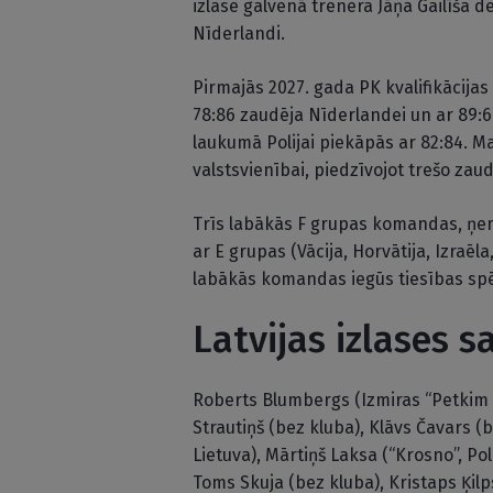
izlase galvenā trenera Jāņa Gailīša de
Nīderlandi.
Pirmajās 2027. gada PK kvalifikācijas 
78:86 zaudēja Nīderlandei un ar 89:6
laukumā Polijai piekāpās ar 82:84. Ma
valstsvienībai, piedzīvojot trešo zau
Trīs labākās F grupas komandas, ņemo
ar E grupas (Vācija, Horvātija, Izraēla
labākās komandas iegūs tiesības spēl
Latvijas izlases s
Roberts Blumbergs (Izmiras “Petkim S
Strautiņš (bez kluba), Klāvs Čavars 
Lietuva), Mārtiņš Laksa (“Krosno”, Pol
Toms Skuja (bez kluba), Kristaps Ķilp