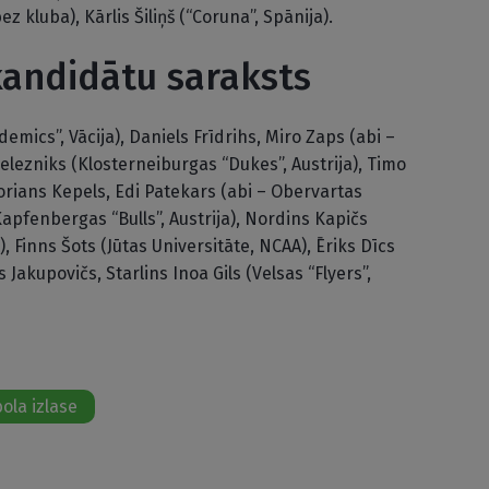
z kluba), Kārlis Šiliņš (“Coruna”, Spānija).
 kandidātu saraksts
mics”, Vācija), Daniels Frīdrihs, Miro Zaps (abi –
elezniks (Klosterneiburgas “Dukes”, Austrija), Timo
Florians Kepels, Edi Patekars (abi – Obervartas
Kapfenbergas “Bulls”, Austrija), Nordins Kapičs
, Finns Šots (Jūtas Universitāte, NCAA), Ēriks Dīcs
s Jakupovičs, Starlins Inoa Gils (Velsas “Flyers”,
ola izlase