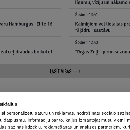
līgumu, vīziju un nākamo
Šodien 13:41
zvaru Hamburgas “Elite 16”
Kaimiņiem vēl lielākas pr
“šķidru” sastāvu
Šodien 12:43
neatceļ draudus boikotēt
“Rīgas Zeļļi” pirmssezonā 
LASĪT VISAS
sīkfailus
lai personalizētu saturu un reklāmas, nodrošinātu sociālo saziņa
Par mums
Privā
u datplūsmu. Informāciju par to, kā jūs izmantojat mūsu vietni, 
ās saziņas līdzekļu, reklamēšanas un analīzes partneriem, kuri
Reklāmas Parametri