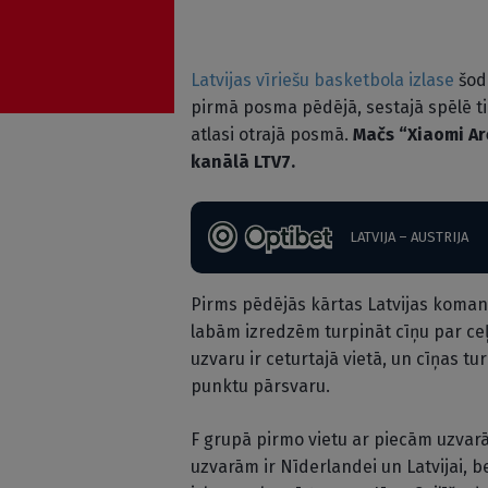
Latvijas vīriešu basketbola izlase
šod
pirmā posma pēdējā, sestajā spēlē tik
atlasi otrajā posmā.
Mačs “Xiaomi Arē
kanālā LTV7.
LATVIJA – AUSTRIJA
Pirms pēdējās kārtas Latvijas koman
labām izredzēm turpināt cīņu par ceļa
uzvaru ir ceturtajā vietā, un cīņas 
punktu pārsvaru.
F grupā pirmo vietu ar piecām uzvarā
uzvarām ir Nīderlandei un Latvijai, be