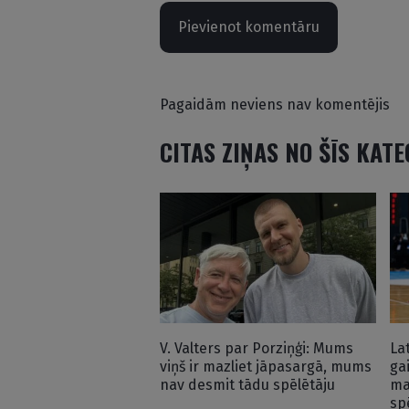
Pievienot komentāru
Pagaidām neviens nav komentējis
CITAS ZIŅAS NO ŠĪS KAT
V. Valters par Porziņģi: Mums
La
viņš ir mazliet jāpasargā, mums
ga
nav desmit tādu spēlētāju
ma
sp