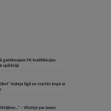
vā gaidāmajam PK kvalifikācijas
A spēlētāji
ibet” hokeja līgā un startēs kopā ar
m
lētājiem…” – Vītoliņš par jauno