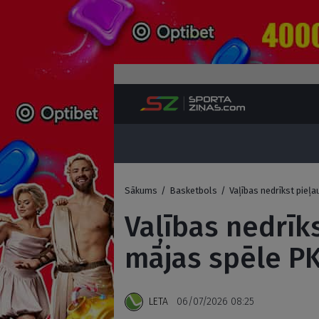
Sākums
/
Basketbols
/
Vaļības nedrīkst pieļa
Vaļības nedrīks
mājas spēle PK 
LETA
06/07/2026 08:25