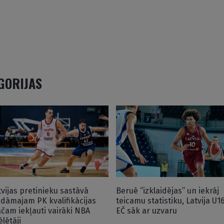
EGORIJAS
tvijas pretinieku sastāvā
Beruē “izklaidējas” un iekrāj
idāmajam PK kvalifikācijas
teicamu statistiku, Latvija U1
čam iekļauti vairāki NBA
EČ sāk ar uzvaru
ēlētāji