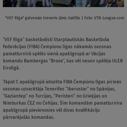
"VEF Rīga" galvenais treneris Jānis Gailītis | Foto: VTB-League.com
“VEF Rīga” basketbolisti Starptautiskās Basketbola
federācijas (FIBA) Čempionu līgas nākamās sezonas
pamatturnīrā spēlēs vienā apakšgrupā ar Vācijas
komandu Bambergas “Brose”, kas vēl nesen spēlēja ULEB
Eirolīgā.
Tāpat C apakšgrupā ielozēta FIBA Čempionu līgas pirmās
sezonas uzvarētāja Tenerifes “Iberostar” no Spānijas,
“Gaziantep” no Turcijas, “Peristeri” no Grieķijas un
Nimburkas ČEZ no Čehijas. Šīm komandām pamatturnīra
apakšgrupā pievienosies vēl divas kvalifikāciju
pārvarējušās komandas.