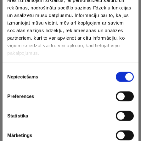
Mēs izmantojam sīkfailus, lai personalizētu saturu un
reklāmas, nodrošinātu sociālo saziņas līdzekļu funkcijas
Aizvadītajā sezonā par FIBA Čempionu līgas uzvarētāju
un analizētu mūsu datplūsmu. Informāciju par to, kā jūs
kļuva Itālijas klubs Boloņas “Segafredo Virtus”.
izmantojat mūsu vietni, mēs arī kopīgojam ar saviem
sociālās saziņas līdzekļu, reklamēšanas un analīzes
Pērnā gada Latvijas čempionvienība “Ventspils” šosezon
partneriem, kuri to var apvienot ar citu informāciju, ko
nekvalificējās FIBA Čempionu līgas izslēgšanas turnīram,
viņiem sniedzat vai ko viņi apkopo, kad lietojat viņu
jo savā grupā palika sestajā vietā, tomēr tā ieguva iespēju
pakalpojumus.
sacensties pēc prestiža līmeni zemākā turnīra FIBA
Eiropas kausa izslēgšanas sacensībās, kur gan
Piekrišanas
nepārvarēja pirmo kārtu.
Nepieciešams
izvēle
CITAS ZIŅAS NO ŠĪS KATEGORIJAS
Preferences
Statistika
Mārketings