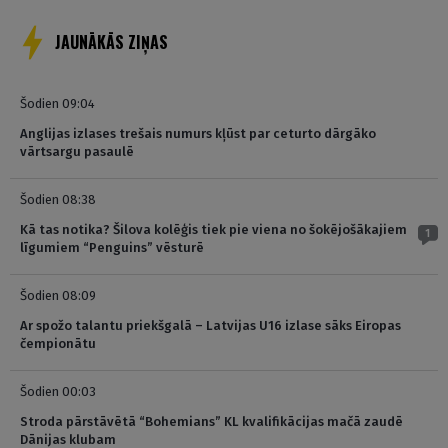
JAUNĀKĀS ZIŅAS
Šodien 09:04
Anglijas izlases trešais numurs kļūst par ceturto dārgāko
vārtsargu pasaulē
Šodien 08:38
Kā tas notika? Šilova kolēģis tiek pie viena no šokējošākajiem
1
līgumiem “Penguins” vēsturē
Šodien 08:09
Ar spožo talantu priekšgalā – Latvijas U16 izlase sāks Eiropas
čempionātu
Šodien 00:03
Stroda pārstāvētā “Bohemians” KL kvalifikācijas mačā zaudē
Dānijas klubam