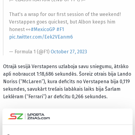
That's a wrap for our first session of the weekend!
Verstappen goes quickest, but Albon keeps him
honest 👀
#MexicoGP
#F1
pic.twitter.com/Eek2VEanm6
— Formula 1 (@F1)
October 27, 2023
Otrajā sesijā Verstapens uzlaboja savu sniegumu, ātrāko
apli nobraucot 1:18,686 sekundēs. Šoreiz otrais bija Lando
Noriss (“McLaren”), kura deficīts no Verstapena bija 0,119
sekundes, savukārt trešais labākais laiks bija Šarlam
Leklēram (“Ferrari”) ar deficītu 0,266 sekundes.
Albons otrajā sesijā vairs nebija tik ātrs, noslīdējot uz 14.
vietu, savukārt Peress ierindojās labāko pieciniekā.