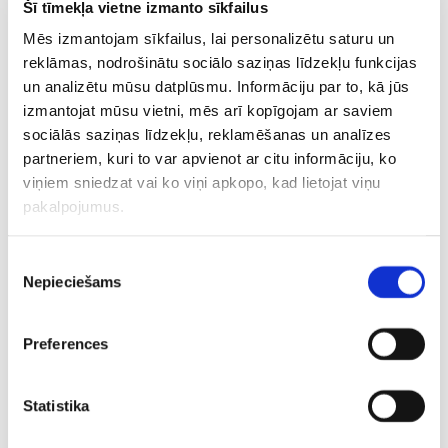
🏁 CLASSIFICATION (END OF FP2) 🏁
Šī tīmekļa vietne izmanto sīkfailus
Mēs izmantojam sīkfailus, lai personalizētu saturu un
Max leads Lando and Charles in our second practice
reklāmas, nodrošinātu sociālo saziņas līdzekļu funkcijas
session of the weekend
#MexicoGP
#F1
un analizētu mūsu datplūsmu. Informāciju par to, kā jūs
pic.twitter.com/VO2C2YTKqD
izmantojat mūsu vietni, mēs arī kopīgojam ar saviem
sociālās saziņas līdzekļu, reklamēšanas un analīzes
— Formula 1 (@F1)
October 27, 2023
partneriem, kuri to var apvienot ar citu informāciju, ko
viņiem sniedzat vai ko viņi apkopo, kad lietojat viņu
Meksikas posma kvalifikācija sāksies naktī uz 29. oktobri
pakalpojumus.
plkst. 00:00, savukārt sacensības norisināsies tajā pašā
dienā plkst. 23:00 pēc Latvijas laika.
Piekrišanas
Nepieciešams
izvēle
CITAS ZIŅAS NO ŠĪS KATEGORIJAS
Preferences
Statistika