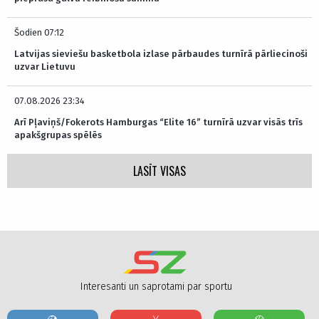
Šodien 07:12
Latvijas sieviešu basketbola izlase pārbaudes turnīrā pārliecinoši
uzvar Lietuvu
07.08.2026 23:34
Arī Pļaviņš/Fokerots Hamburgas “Elite 16” turnīrā uzvar visās trīs
apakšgrupas spēlēs
LASĪT VISAS
Interesanti un saprotami par sportu