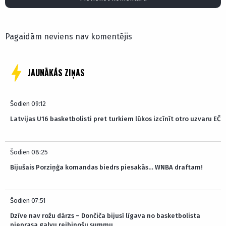
Pagaidām neviens nav komentējis
JAUNĀKĀS ZIŅAS
Šodien 09:12
Latvijas U16 basketbolisti pret turkiem lūkos izcīnīt otro uzvaru EČ
Šodien 08:25
Bijušais Porziņģa komandas biedrs piesakās… WNBA draftam!
Šodien 07:51
Dzīve nav rožu dārzs – Dončiča bijusī līgava no basketbolista
pieprasa galvu reibinošu summu