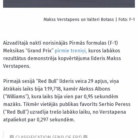
Makss Verstapens un Valteri Botass | Foto: F-1
Aizvadītajā naktī norisinājās Pirmās formulas (F-1)
Meksikas “Grand Prix”
pirmie treniņi,
kuros labākos
rezultātus demonstrēja kopvērtējuma līderis Makss
Verstapens.
Pirmajā sesijā “Red Bull” līderis veica 29 apļus, viņa
ātrākais laiks bija 1:19,718, kamēr Alekss Albons
(“Williams”), kura laiks bija vien par 0,95 sekundēm
mazāks. Tikmēr vietējās publikas favorīts Serhio Peress
(“Red Bull”) uzradīja trešo labāko laiku, no Verstapena
atpaliekot par 0,297 sekundēm.
🏁 CLASSIFICATION (END OF FP1) 🏁