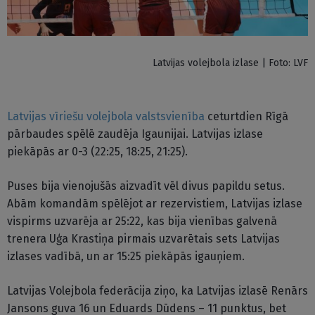
Latvijas volejbola izlase | Foto: LVF
Latvijas vīriešu volejbola valstsvienība
ceturtdien Rīgā
pārbaudes spēlē zaudēja Igaunijai. Latvijas izlase
piekāpās ar 0-3 (22:25, 18:25, 21:25).
Puses bija vienojušās aizvadīt vēl divus papildu setus.
Abām komandām spēlējot ar rezervistiem, Latvijas izlase
vispirms uzvarēja ar 25:22, kas bija vienības galvenā
trenera Uģa Krastiņa pirmais uzvarētais sets Latvijas
izlases vadībā, un ar 15:25 piekāpās igauņiem.
Latvijas Volejbola federācija ziņo, ka Latvijas izlasē Renārs
Jansons guva 16 un Eduards Dūdens – 11 punktus, bet