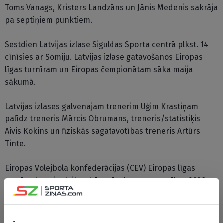
Toms Vanags, Kristers Landzāns un Jānis Medenis sakrāja
pa septiņiem punktiem.
Sestdien Latvijas izlase Siguldas Sporta centrā plkst. 14
cīnīsies ar Somiju. Latvijas izlase gatavošanos Eiropas
līgas turnīram un Eiropas čempionātam sāka maija
sākumā.
Latvijas izlases galvenajam trenerim Uģim Krastiņam
palīdz treneris Mārcis Obrumans, treneris/statistiķis
Aivis Kokins un fiziskās sagatavotības treneris Artūrs
Tinte.
Eiropas Volejbola konfederācijas (CEV) Eiropas līgas
turnīrs, kas vienlaikus būs arī atlases sacensības 2028.
gada Eiropas čempionātam, 5.-7. jūnijā sāksies ar
sabraukumu Rīgā, bet septembrī Rumānijā Latvijas
valstsvienība cīnīsies Eiropas čempionāta finālturnīrā.