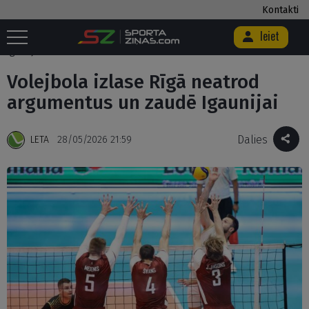
Kontakti
Ieiet
Sākums
/
Citi
/
Volejbola izlase Rīgā neatrod argumentus un zaudē
Igaunijai
Volejbola izlase Rīgā neatrod
argumentus un zaudē Igaunijai
Dalies
LETA
28/05/2026 21:59