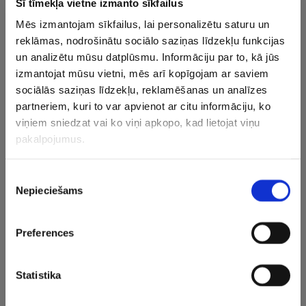
Šī tīmekļa vietne izmanto sīkfailus
Latvijas valstsvienības kandidāti:
Mēs izmantojam sīkfailus, lai personalizētu saturu un
reklāmas, nodrošinātu sociālo saziņas līdzekļu funkcijas
un analizētu mūsu datplūsmu. Informāciju par to, kā jūs
Toms Vanags (“Floby”, Zviedrija), Jānis Eduards Medenis
izmantojat mūsu vietni, mēs arī kopīgojam ar saviem
(Bukarestes “Dinamo”, Rumānija), Jēkabs Dzenis
sociālās saziņas līdzekļu, reklamēšanas un analīzes
(“Corigliano”, Itālija), Gustavs Freimanis (Māseikas
partneriem, kuri to var apvienot ar citu informāciju, ko
“Greenyard”, Beļģija), Renārs Pauls Jansons (Karlovi Varu
viņiem sniedzat vai ko viņi apkopo, kad lietojat viņu
ČEZ, Čehija), Kristaps Šmits (Abū Dabī “Al Ain”, AAE),
pakalpojumus.
Edvīns Skrūders, Kaspars Kronbergs, Aleksejs
Formanickis, Eduards Dūdens (visi – “Robežsardze”/RSU),
Piekrišanas
Markuss Vensbergs (“Parnu”, Igaunija), Armands Rokjāns,
Nepieciešams
izvēle
Kristers Landzāns (abi – Bleiburgas “Zadruga Aich/Dob”,
Austrija), Patriks Pinka (Gentes “Caruur”, Beļģija), Artūrs
Gulovs (“Jēkabpils lūši”).
Preferences
CITAS ZIŅAS NO ŠĪS KATEGORIJAS
Statistika