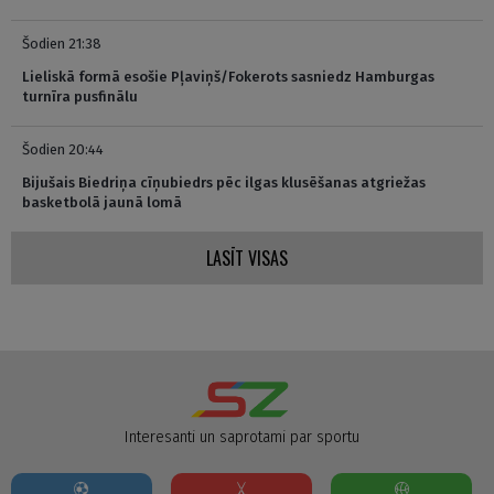
Šodien 21:38
Lieliskā formā esošie Pļaviņš/Fokerots sasniedz Hamburgas
turnīra pusfinālu
Šodien 20:44
Bijušais Biedriņa cīņubiedrs pēc ilgas klusēšanas atgriežas
basketbolā jaunā lomā
LASĪT VISAS
Interesanti un saprotami par sportu