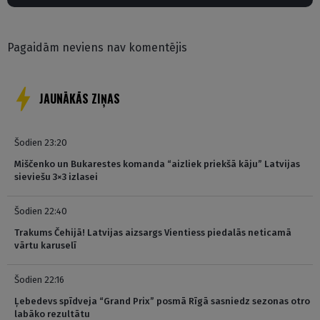
Pagaidām neviens nav komentējis
JAUNĀKĀS ZIŅAS
Šodien 23:20
Miščenko un Bukarestes komanda “aizliek priekšā kāju” Latvijas
sieviešu 3×3 izlasei
Šodien 22:40
Trakums Čehijā! Latvijas aizsargs Vientiess piedalās neticamā
vārtu karuselī
Šodien 22:16
Ļebedevs spīdveja “Grand Prix” posmā Rīgā sasniedz sezonas otro
labāko rezultātu