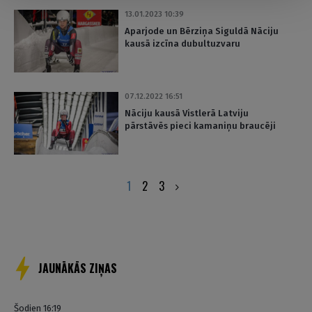
13.01.2023 10:39
Aparjode un Bērziņa Siguldā Nāciju
kausā izcīna dubultuzvaru
07.12.2022 16:51
Nāciju kausā Vistlerā Latviju
pārstāvēs pieci kamaniņu braucēji
Posts
1
2
3
pagination
JAUNĀKĀS ZIŅAS
Šodien 16:19