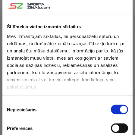
pjedestāla netiek, dāmas paliek
ārpus TOP 10
Šī tīmekļa vietne izmanto sīkfailus
15.11.2024 14:09
Aparjode: Vēl neesmu labākajā
Mēs izmantojam sīkfailus, lai personalizētu saturu un
fiziskajā formā, jo zinu, ka līdz PČ vēl
reklāmas, nodrošinātu sociālo saziņas līdzekļu funkcijas
ir diezgan ilgs laiks
un analizētu mūsu datplūsmu. Informāciju par to, kā jūs
izmantojat mūsu vietni, mēs arī kopīgojam ar saviem
18.02.2024 13:41
sociālās saziņas līdzekļu, reklamēšanas un analīzes
Aparjode un Vītola PK posmā
partneriem, kuri to var apvienot ar citu informāciju, ko
Oberhofā iekļūst TOP 10
viņiem sniedzat vai ko viņi apkopo, kad lietojat viņu
pakalpojumus.
07.03.2023 13:35
Piekrišanas
Aparjode un Vītola iemēģinājušas
Nepieciešams
izvēle
spēkus sieviešu divnieku ekipāžā
Preferences
19.02.2023 14:41