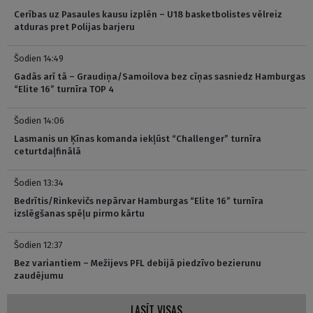
Cerības uz Pasaules kausu izplēn – U18 basketbolistes vēlreiz
atduras pret Polijas barjeru
Šodien 14:49
Gadās arī tā – Graudiņa/Samoilova bez cīņas sasniedz Hamburgas
“Elite 16” turnīra TOP 4
Šodien 14:06
Lasmanis un Ķīnas komanda iekļūst “Challenger” turnīra
ceturtdaļfinālā
Šodien 13:34
Bedrītis/Rinkevičs nepārvar Hamburgas “Elite 16” turnīra
izslēgšanas spēļu pirmo kārtu
Šodien 12:37
Bez variantiem – Mežijevs PFL debijā piedzīvo bezierunu
zaudējumu
LASĪT VISAS