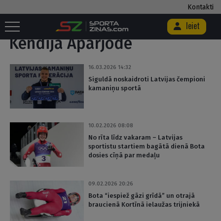
Kontakti
Sākums
/
Birka "Kendija Aparjode"
Ieiet
Kendija Aparjode
16.03.2026 14:32
Siguldā noskaidroti Latvijas čempioni
kamaniņu sportā
10.02.2026 08:08
No rīta līdz vakaram – Latvijas
sportistu startiem bagātā dienā Bota
dosies cīņā par medaļu
09.02.2026 20:26
Bota “iespiež gāzi grīdā” un otrajā
braucienā Kortīnā ielaužas trijniekā