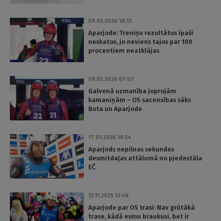
09.02.2026 18:13
Aparjode: Treniņu rezultātus īpaši
neskatos, jo neviens tajos par 100
procentiem neatklājas
09.02.2026 07:07
Galvenā uzmanība joprojām
kamaniņām – OS sacensības sāks
Bota un Aparjode
17.01.2026 19:34
Aparjods nepilnas sekundes
desmitdaļas attālumā no pjedestāla
EČ
12.11.2025 13:48
Aparjode par OS trasi: Nav grūtākā
trase, kādā esmu braukusi, bet ir