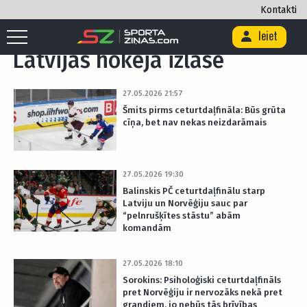
Kontakti
Sākums
/
Latvijas hokeja izlase
/
Lapa 3
Ieiet
Latvijas hokeja izlase
27.05.2026 21:57
Šmits pirms ceturtdaļfināla: Būs grūta
cīņa, bet nav nekas neizdarāmais
27.05.2026 19:30
Balinskis PČ ceturtdaļfinālu starp
Latviju un Norvēģiju sauc par
“pelnrušķītes stāstu” abām
komandām
27.05.2026 18:10
Sorokins: Psiholoģiski ceturtdaļfināls
pret Norvēģiju ir nervozāks nekā pret
grandiem, jo nebūs tās brīvības