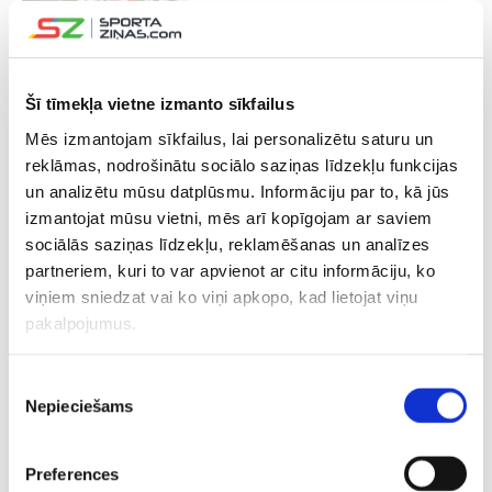
“Panthers” apskatnieks slavē Vilmani:
Viņam nākamsezon vajadzētu būt
pastāvīgam NHL spēlētājam
Šī tīmekļa vietne izmanto sīkfailus
26.05.2026 21:31
Mēs izmantojam sīkfailus, lai personalizētu saturu un
“Mums ir fenomenāls kolektīvs, lai
uztaisītu vēsturi!” – Latvijas izlases
reklāmas, nodrošinātu sociālo saziņas līdzekļu funkcijas
ģērbtuve pēc lielās uzvaras
un analizētu mūsu datplūsmu. Informāciju par to, kā jūs
izmantojat mūsu vietni, mēs arī kopīgojam ar saviem
sociālās saziņas līdzekļu, reklamēšanas un analīzes
26.05.2026 19:13
Pirms PČ daudzi neticēja – Andersons
partneriem, kuri to var apvienot ar citu informāciju, ko
dalās emocijās par 1/4 fināla
viņiem sniedzat vai ko viņi apkopo, kad lietojat viņu
sasniegšanu
pakalpojumus.
26.05.2026 18:28
EKSKLUZĪVI
Piekrišanas
Ungāru uzbrucējs pēc sagrāves pret
Nepieciešams
izvēle
Latviju: Es jums zvēru, starp
komandām nav tik liela atšķirība
Preferences