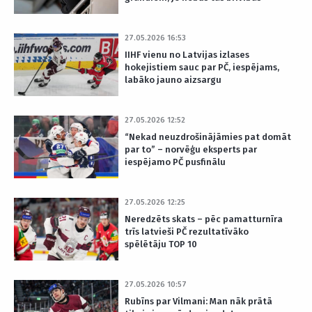
27.05.2026 16:53
IIHF vienu no Latvijas izlases
hokejistiem sauc par PČ, iespējams,
labāko jauno aizsargu
27.05.2026 12:52
“Nekad neuzdrošinājāmies pat domāt
par to” – norvēģu eksperts par
iespējamo PČ pusfinālu
27.05.2026 12:25
Neredzēts skats – pēc pamatturnīra
trīs latvieši PČ rezultatīvāko
spēlētāju TOP 10
27.05.2026 10:57
Rubīns par Vilmani: Man nāk prātā