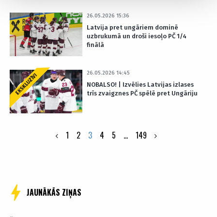
26.05.2026 15:36
Latvija pret ungāriem dominē
uzbrukumā un droši iesoļo PČ 1/4
finālā
26.05.2026 14:45
EKSKLUZĪVI
NOBALSO! | Izvēlies Latvijas izlases
trīs zvaigznes PČ spēlē pret Ungāriju
Posts
1
2
3
4
5
…
149
pagination
JAUNĀKĀS ZIŅAS