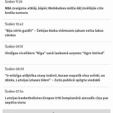
Šodien 11:26
NBA zvaigzne atklāj, kāpēc Melnkalnes milža dēļ izvēlējās citu
krekla numuru
Šodien 10:43
“Bija vērts gaidīt” – Čehijas kluba stūrmanis Jakam velta labus
vārdus
Šodien 09:51
Virslīgas vicelīdere “Riga” savā laukumā uzņems “Ogre United”
Šodien 08:59
“Ir milzīga atšķirība starp indieti, kuram nepatīk vīna svētki, un
džeku, Latvijas izlases līderi” – Zutis publicē spilgtu viedokli
Šodien 07:54
Latvijas basketbolistes Eiropas U18 čempionātā aizvadīs cīņu par
septīto vietu