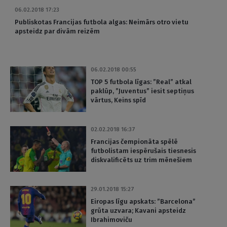
06.02.2018 17:23
Publiskotas Francijas futbola algas: Neimārs otro vietu
apsteidz par divām reizēm
06.02.2018 00:55
TOP 5 futbola līgas: ”Real” atkal
paklūp, ”Juventus” iesit septiņus
vārtus, Keins spīd
02.02.2018 16:37
Francijas čempionāta spēlē
futbolistam iespērušais tiesnesis
diskvalificēts uz trim mēnešiem
29.01.2018 15:27
Eiropas līgu apskats: ”Barcelona”
grūta uzvara; Kavani apsteidz
Ibrahimoviču