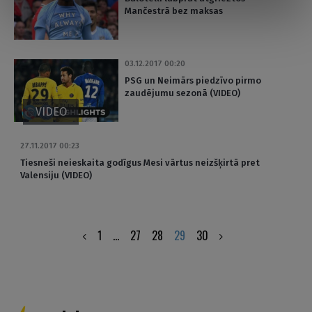
Mančestrā bez maksas
03.12.2017 00:20
PSG un Neimārs piedzīvo pirmo
zaudējumu sezonā (VIDEO)
VIDEO
27.11.2017 00:23
Tiesneši neieskaita godīgus Mesi vārtus neizšķirtā pret
Valensiju (VIDEO)
Posts
1
…
27
28
29
30
pagination