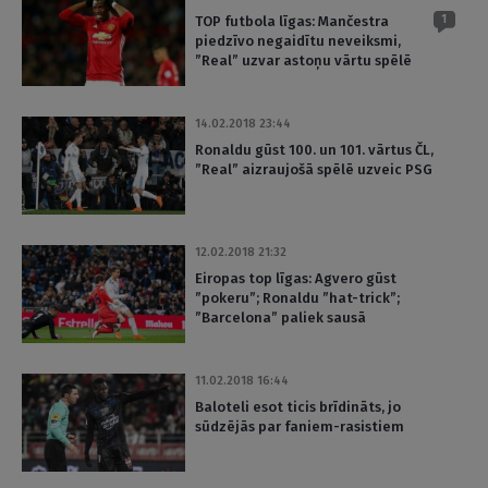
1
TOP futbola līgas: Mančestra
piedzīvo negaidītu neveiksmi,
”Real” uzvar astoņu vārtu spēlē
14.02.2018 23:44
Ronaldu gūst 100. un 101. vārtus ČL,
”Real” aizraujošā spēlē uzveic PSG
12.02.2018 21:32
Eiropas top līgas: Agvero gūst
”pokeru”; Ronaldu ”hat-trick”;
”Barcelona” paliek sausā
11.02.2018 16:44
Baloteli esot ticis brīdināts, jo
sūdzējās par faniem-rasistiem