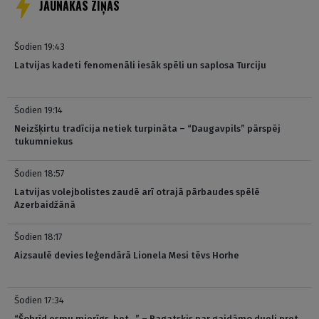
JAUNĀKĀS ZIŅAS
Šodien 19:43
Latvijas kadeti fenomenāli iesāk spēli un saplosa Turciju
Šodien 19:14
Neizšķirtu tradīcija netiek turpināta – “Daugavpils” pārspēj
tukumniekus
Šodien 18:57
Latvijas volejbolistes zaudē arī otrajā pārbaudes spēlē
Azerbaidžānā
Šodien 18:17
Aizsaulē devies leģendārā Lionela Mesi tēvs Horhe
Šodien 17:34
“Šobrīd esmu mierīgs, bet…” – Bagatskis par gaidāmo dueli pret