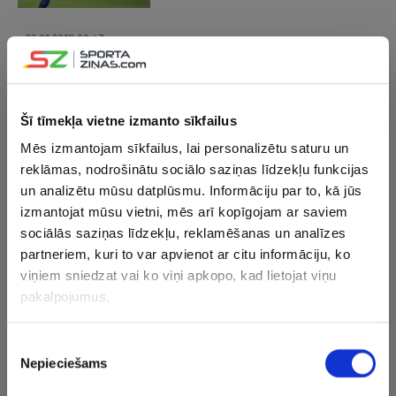
23.01.2018 00:47
PSG vienā nedēļā grauj un zaudē; ”Real” atgriežas uz uzvaru
takas
Šī tīmekļa vietne izmanto sīkfailus
22.01.2018 17:29
Mēs izmantojam sīkfailus, lai personalizētu saturu un
Noskaties! Depajs ar fantastiskiem
reklāmas, nodrošinātu sociālo saziņas līdzekļu funkcijas
vārtiem izrauj Lionai uzvaru pār PSG
un analizētu mūsu datplūsmu. Informāciju par to, kā jūs
(VIDEO)
VIDEO
izmantojat mūsu vietni, mēs arī kopīgojam ar saviem
sociālās saziņas līdzekļu, reklamēšanas un analīzes
17.01.2018 13:01
partneriem, kuri to var apvienot ar citu informāciju, ko
Francijas izlases futbolists ar filigrānu
viņiem sniedzat vai ko viņi apkopo, kad lietojat viņu
māņkustību traumē vārtsargu (VIDEO)
pakalpojumus.
Piekrišanas
15.01.2018 23:46
Nepieciešams
izvēle
”Real” un ”Arsenal” turpina buksēt, ”Chelsea” izkrīt no labāko
trijnieka