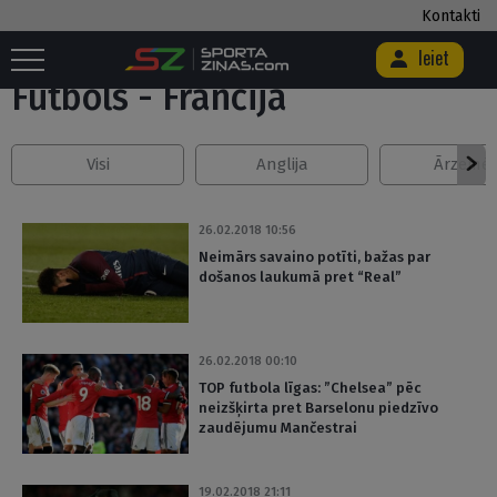
Kontakti
Sākums
/
Futbols
/
Francija
/
Lapa 29
Ieiet
Futbols - Francija
Visi
Anglija
Ārzemē
26.02.2018 10:56
Neimārs savaino potīti, bažas par
došanos laukumā pret “Real”
26.02.2018 00:10
TOP futbola līgas: ”Chelsea” pēc
neizšķirta pret Barselonu piedzīvo
zaudējumu Mančestrai
19.02.2018 21:11