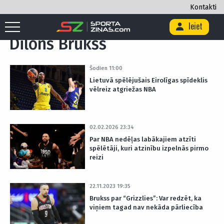
Kontakti
Sākums
/
Birka "Dilons Brukss"
Ieiet
Dilons Brukss
Šodien 11:00
Lietuvā spēlējušais Eirolīgas spīdeklis
vēlreiz atgriežas NBA
02.02.2026 23:34
Par NBA nedēļas labākajiem atzīti
spēlētāji, kuri atzinību izpelnās pirmo
reizi
22.11.2023 19:35
Brukss par “Grizzlies”: Var redzēt, ka
viņiem tagad nav nekāda pārliecība