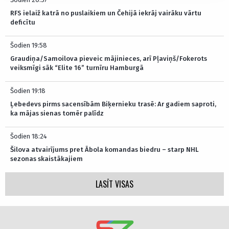
RFS ielaiž katrā no puslaikiem un Čehijā iekrāj vairāku vārtu
deficītu
Šodien 19:58
Graudiņa/Samoilova pieveic mājinieces, arī Pļaviņš/Fokerots
veiksmīgi sāk “Elite 16” turnīru Hamburgā
Šodien 19:18
Ļebedevs pirms sacensībām Biķernieku trasē: Ar gadiem saproti,
ka mājas sienas tomēr palīdz
Šodien 18:24
Šilova atvairījums pret Ābola komandas biedru – starp NHL
sezonas skaistākajiem
LASĪT VISAS