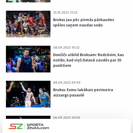
13.10.2023 13:23
Brukss jau pēc pirmās pārbaudes
spēles saņem naudas sodu
08.09.2023 10:32
Dončičs atbild Bruksam: Redzēsim, kas
notiks, kad viņš Dalasā zaudēs par 20
punktiem
08.09.2023 09:59
Brukss: Esmu labākais perimetra
aizsargs pasaulē
06.09.2023 20:56
Skandalozais Brukss savu komandu
pēc uzvaras sagaida ar boksa