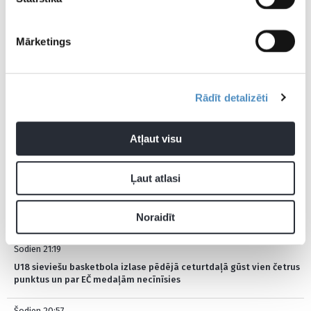
naudas sods; Smārts cer atgriezties
nākamajā mačā
Mārketings
04.05.2022 11:40
Kers dusmīgs uz Bruksu: Tas bija
netīri
– Gerijs šobrīd ir slimnīcā!
Rādīt detalizēti
Atļaut visu
Ļaut atlasi
JAUNĀKĀS ZIŅAS
Noraidīt
Šodien 21:19
U18 sieviešu basketbola izlase pēdējā ceturtdaļā gūst vien četrus
punktus un par EČ medaļām necīnīsies
Šodien 20:57