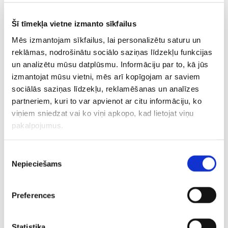
cimdiem (VIDEO)
Šī tīmekļa vietne izmanto sīkfailus
03.05.2023 20:48
Mēs izmantojam sīkfailus, lai personalizētu saturu un
Bijušais spēlētājs: Brukss labi
reklāmas, nodrošinātu sociālo saziņas līdzekļu funkcijas
iederētos Dalasā ar Ērvingu un
un analizētu mūsu datplūsmu. Informāciju par to, kā jūs
Dončiču
izmantojat mūsu vietni, mēs arī kopīgojam ar saviem
sociālās saziņas līdzekļu, reklamēšanas un analīzes
02.05.2023 21:44
partneriem, kuri to var apvienot ar citu informāciju, ko
Avoti: “Grizzlies” komandas
viņiem sniedzat vai ko viņi apkopo, kad lietojat viņu
balamutei Bruksam nepiedāvās jaunu
līgumu
pakalpojumus.
Piekrišanas
20.04.2023 11:26
Nepieciešams
izvēle
Brukss par Lebronu: Man vienalga par
viņu, jo viņš ir vecs
Preferences
05.05.2022 22:28
Statistika
NBA diskvalificē Bruksu; Grīnam