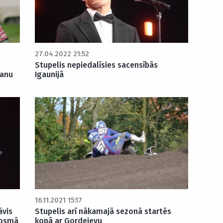
27.04.2022 21:52
Stupelis nepiedalīsies sacensībās
šanu
Igaunijā
16.11.2021 15:17
āvis
Stupelis arī nākamajā sezonā startēs
posmā
kopā ar Gordejevu