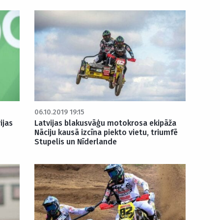
06.10.2019 19:15
ijas
Latvijas blakusvāģu motokrosa ekipāža
Nāciju kausā izcīna piekto vietu, triumfē
Stupelis un Nīderlande