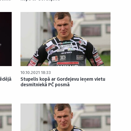
10.10.2021 18:33
ēdējā
Stupelis kopā ar Gordejevu ieņem vietu
desmitniekā PČ posmā