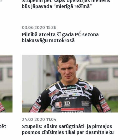
r
Stupelim pēc kājas operācijas mēnesis
būs jāpavada “mierīgā režīmā”
03.06.2020 15:36
Pilnībā atcelta šī gada PČ sezona
blakusvāģu motokrosā
24.02.2020 11:04
tēt
Stupelis: Būsim sarūgtināti, ja pirmajos
posmos cīnīsimies tikai par desmitnieku