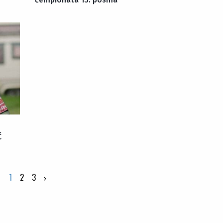
Č
1
2
3