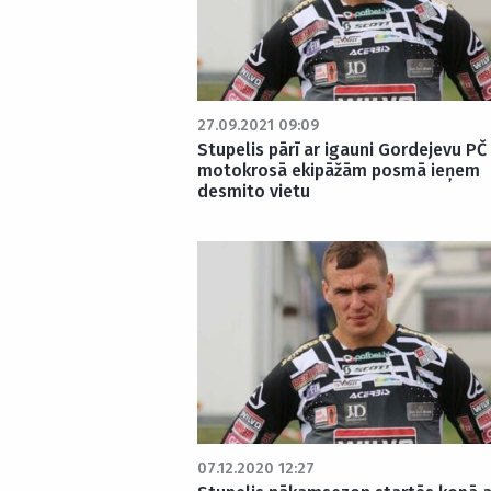
27.09.2021 09:09
Stupelis pārī ar igauni Gordejevu PČ
motokrosā ekipāžām posmā ieņem
desmito vietu
07.12.2020 12:27