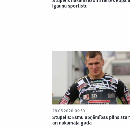
Stupelis nākamsezon startēs kopā a
igauņu sportistu
28.05.2020 09:50
Stupelis: Esmu apņēmības pilns star
arī nākamajā gadā