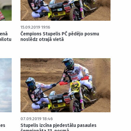
15.09.2019 19:16
ienā
Čempions Stupelis PČ pēdējo posmu
pilotu
noslēdz otrajā vietā
07.09.2019 18:46
les
Stupelis izcīna pjedestālu pasaules
čempionāta 13. posmā