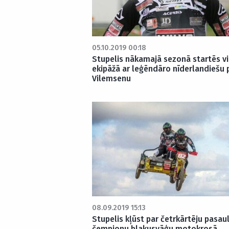
05.10.2019 00:18
Stupelis nākamajā sezonā startēs v
ekipāžā ar leģēndāro nīderlandiešu 
Vilemsenu
08.09.2019 15:13
Stupelis kļūst par četrkārtēju pasau
čempionu blakusvāģu motokrosā