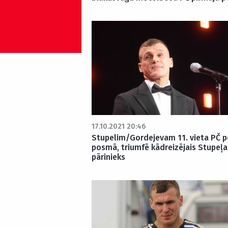
17.10.2021 20:46
Stupelim/Gordejevam 11. vieta PČ p
posmā, triumfē kādreizējais Stupeļa
pārinieks