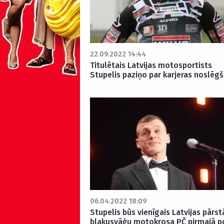
22.09.2022 14:44
Titulētais Latvijas motosportists
Stupelis paziņo par karjeras noslēg
06.04.2022 18:09
Stupelis būs vienīgais Latvijas pārst
blakusvāģu motokrosa PČ pirmajā 