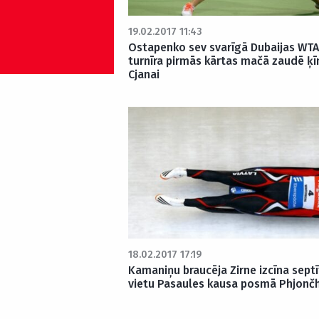
19.02.2017 11:43
Ostapenko sev svarīgā Dubaijas WTA
turnīra pirmās kārtas mačā zaudē ķī
Cjanai
18.02.2017 17:19
Kamaniņu braucēja Zirne izcīna sept
vietu Pasaules kausa posmā Phjonč