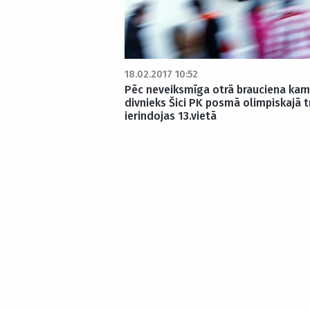
18.02.2017 10:52
Pēc neveiksmīga otrā brauciena ka
divnieks Šici PK posmā olimpiskajā t
ierindojas 13.vietā