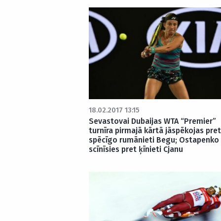
18.02.2017 13:15
Sevastovai Dubaijas WTA “Premier”
turnīra pirmajā kārtā jāspēkojas pret
spēcīgo rumānieti Begu; Ostapenko
scīnīsies pret ķīnieti Cjanu