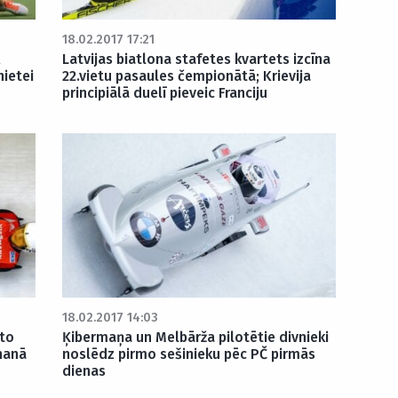
18.02.2017 17:21
Latvijas biatlona stafetes kvartets izcīna
nietei
22.vietu pasaules čempionātā; Krievija
principiālā duelī pieveic Franciju
18.02.2017 14:03
īto
Ķibermaņa un Melbārža pilotētie divnieki
hanā
noslēdz pirmo sešinieku pēc PČ pirmās
dienas