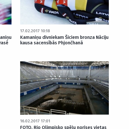
17.02.2017 10:18
maniņu
Kamaniņu divniekam Šiciem bronza Nāciju
rasē
kausa sacensībās Phjončhanā
16.02.2017 17:01
FOTO. Rio Olimpisko spēļu norises vietas