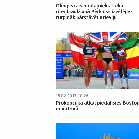
Olimpiskais medaļnieks treka
riteņbraukšanā Pērkinss izvēlējies
turpmāk pārstāvēt Krieviju
15.02.2017 10:26
Prokopčuka atkal piedalīsies Bosto
maratonā