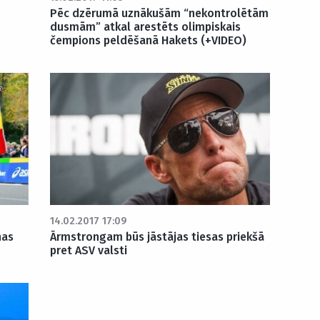
Pēc dzērumā uznākušām “nekontrolētām
dusmām” atkal arestēts olimpiskais
čempions peldēšanā Hakets (+VIDEO)
14.02.2017 17:09
nas
Ārmstrongam būs jāstājas tiesas priekšā
pret ASV valsti