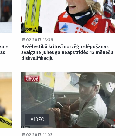
15.02.2017 13:36
kurs
Nežēlestībā kritusī norvēģu slēpošanas
sas
zvaigzne Juheuga neapstrīdēs 13 mēnešu
diskvalifikāciju
VIDEO
15.02.2017 11:03