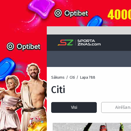
Sākums
/
Citi
/
Lapa 788
Citi
Visi
Airēšan