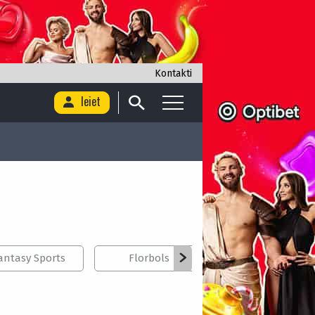
Kontakti
Ieiet
antasy Sports
Florbols
Handbols